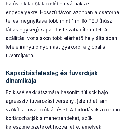
hajók a kikötők közelében várnak az
engedélyekre. Hosszú távon azonban a csatorna
teljes megnyitása több mint 1 millió TEU (húsz
lábas egység) kapacitást szabadítana fel. A
szállítási vonalakon több elérhető hely általában
lefelé irányuló nyomást gyakorol a globális
fuvardíjakra.
Kapacitásfelesleg és fuvardíjak
dinamikája
Ez kissé sakkjátszmára hasonlít: túl sok hajó
agresszív fuvarozási versenyt jelenthet, ami
szűkíti a fuvarozók árrését. A torlódások azonban
korlátozhatják a menetrendeket, szűk
keresztmetszeteket hozva létre, amelyek