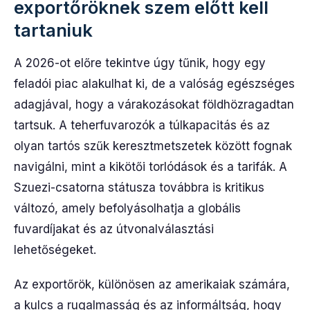
exportőröknek szem előtt kell
tartaniuk
A 2026-ot előre tekintve úgy tűnik, hogy egy
feladói piac alakulhat ki, de a valóság egészséges
adagjával, hogy a várakozásokat földhözragadtan
tartsuk. A teherfuvarozók a túlkapacitás és az
olyan tartós szűk keresztmetszetek között fognak
navigálni, mint a kikötői torlódások és a tarifák. A
Szuezi-csatorna státusza továbbra is kritikus
változó, amely befolyásolhatja a globális
fuvardíjakat és az útvonalválasztási
lehetőségeket.
Az exportőrök, különösen az amerikaiak számára,
a kulcs a rugalmasság és az informáltság, hogy