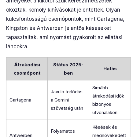
amelyeket a kikötői szűk keresztmetszetek
okoztak, komoly kihívásokat jelentettek. Olyan
kulcsfontosságú csomópontok, mint Cartagena,
Kingston és Antwerpen jelentős késéseket
tapasztaltak, ami nyomást gyakorolt az ellátási
láncokra.
Átrakodási
Státus 2025-
Hatás
csomópont
ben
Simább
Javuló torlódás
átrakodási idők
Cartagena
a Gemini
bizonyos
szövetség után
útvonalakon
Késések és
Folyamatos
Antwerpen
megnövekedett