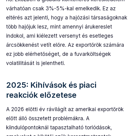
várhatóan csak 3%-5%-kal emelkedik. Ez az
eltérés azt jelenti, hogy a hajózási társaságoknak
több hajójuk lesz, mint amennyi árukereslet
indokol, ami kiélezett versenyt és esetleges
árcsökkenést vetít előre. Az exportőrök számára
ez jobb elérhetőséget, de a fuvarköltségek
volatilitását is jelentheti.
2025: Kihívások és piaci
reakciók előzetese
A 2026 előtti év rávilágít az amerikai exportőrök
előtt álló összetett problémákra. A
kiindulópontoknál tapasztalható torlódások,