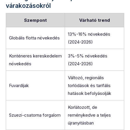
várakozásokról
Szempont
Várható trend
13%-16% növekedés
Globális flotta növekedés
(2024-2026)
Konténeres kereskedelem
3%-5% növekedés
növekedés
(2024-2026)
Változó, regionális
Fuvardíjak
torlódások és tarifális
hatások befolyásolják
Korlátozott, de
Szuezi-csatorna forgalom
reménykedve a teljes
újranyitásban