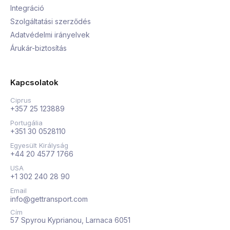
Integráció
Szolgáltatási szerződés
Adatvédelmi irányelvek
Árukár-biztosítás
Kapcsolatok
Ciprus
+357 25 123889
Portugália
+351 30 0528110
Egyesült Királyság
+44 20 4577 1766
USA
+1 302 240 28 90
Email
info@gettransport.com
Cím
57 Spyrou Kyprianou, Larnaca 6051