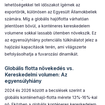
lehetőségekkel teli időszakot ígérnek az
exportőrök, különösen az Egyesült Államokbeliek
számára. Míg a globális hajóflotta várhatóan
jelentősen bővül, a konténeres kereskedelem
volumene sokkal lassabb ütemben növekszik. Ez
az egyensúlyhiány potenciális túlkínálatot jelez a
hajózási kapacitások terén, ami világszerte
befolyásolhatja a fuvarozási dinamikát.
Globális flotta növekedés vs.
Kereskedelmi volumen: Az
egyensúlyhiány
2024 és 2026 között a becslések szerint a
globális konténerhajó-flotta mérete 13%-16%-kal
nő. Eközben a globális konténeres kereskedelem