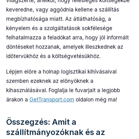
világszerte, anélkül, hogy felesleges költségekbe
keveredne, vagy aggódnia kellene a szállítás
megbízhatósága miatt. Az átláthatóság, a
kényelem és a szolgáltatások sokfélesége
felhatalmazza a feladókat arra, hogy jól informált
döntéseket hozzanak, amelyek illeszkednek az
időtervükhöz és a költségvetésükhöz.
Lépjen előre a holnap logisztikai kihívásaival
szemben ezeknek az előnyöknek a
kihasználásával. Foglalja le fuvarjait a legjobb
árakon a
GetTransport.com
oldalon még ma!
Összegzés: Amit a
szállítmányozóknak és az