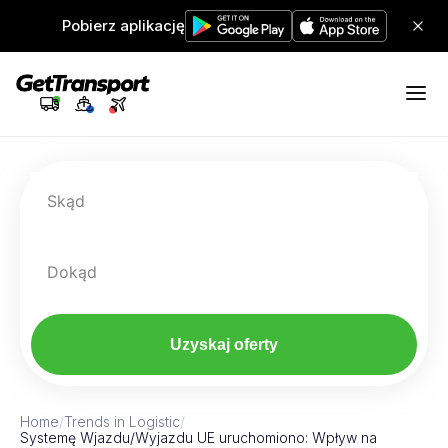
Pobierz aplikację
Skąd
Dokąd
Uzyskaj oferty
Home
/
Trends in Logistic
/
Systemę Wjazdu/Wyjazdu UE uruchomiono: Wpływ na