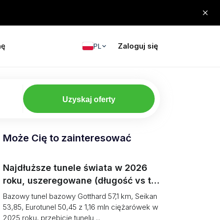
nę
Zaloguj się
PL
Uzyskaj oferty
Może Cię to zainteresować
Najdłuższe tunele świata w 2026
roku, uszeregowane (długość vs to,
co możesz przewieźć)
Bazowy tunel bazowy Gotthard 57,1 km, Seikan
53,85, Eurotunel 50,45 z 1,16 mln ciężarówek w
2025 roku, przebicie tunelu ...