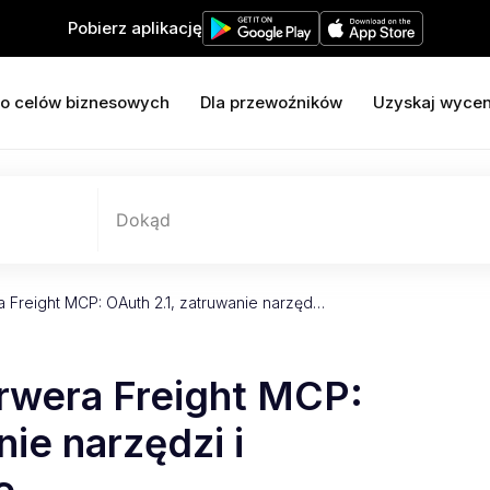
Pobierz aplikację
o celów biznesowych
Dla przewoźników
Uzyskaj wyce
Dokąd
 Freight MCP: OAuth 2.1, zatruwanie narzęd…
rwera Freight MCP:
ie narzędzi i