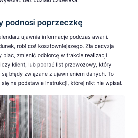
wywołać bez udziału człowieka.
y podnosi poprzeczkę
endarz ujawnia informacje podczas awarii.
dunek, robi coś kosztowniejszego. Zła decyzja
lac, zmienić odbiorcę w trakcie realizacji
iczy klient, lub pobrać list przewozowy, który
ie są błędy związane z ujawnieniem danych. To
ię na podstawie instrukcji, której nikt nie wpisał.