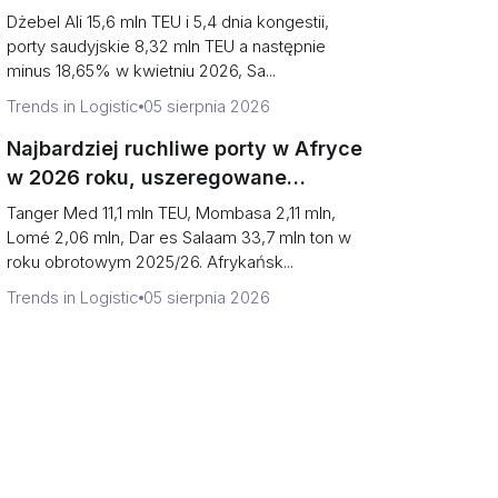
uszeregowane (wolumen vs
Dżebel Ali 15,6 mln TEU i 5,4 dnia kongestii,
narażenie na cieśniny)
porty saudyjskie 8,32 mln TEU a następnie
minus 18,65% w kwietniu 2026, Sa...
Trends in Logistic
05 sierpnia 2026
Najbardziej ruchliwe porty w Afryce
w 2026 roku, uszeregowane
(kontenery vs. zasięg korytarzy)
Tanger Med 11,1 mln TEU, Mombasa 2,11 mln,
Lomé 2,06 mln, Dar es Salaam 33,7 mln ton w
roku obrotowym 2025/26. Afrykańsk...
Trends in Logistic
05 sierpnia 2026