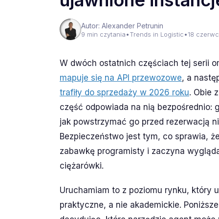
ujawnione instancj
Autor: Alexander Petrunin
9 min czytania
•
Trends in Logistic
•
18 czerw
W dwóch ostatnich częściach tej serii 
mapuje się na API przewozowe
, a nastę
trafiły do sprzedaży w 2026 roku
. Obie 
część odpowiada na nią bezpośrednio: 
jak powstrzymać go przed rezerwacją ni
Bezpieczeństwo jest tym, co sprawia, ż
zabawkę programisty i zaczyna wyglądać
ciężarówki.
Uruchamiam to z poziomu rynku, który u
praktyczne, a nie akademickie. Poniższe