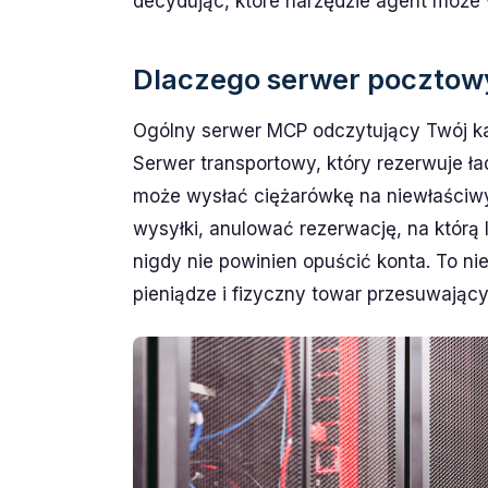
decydując, które narzędzie agent może 
Dlaczego serwer pocztow
Ogólny serwer MCP odczytujący Twój kal
Serwer transportowy, który rezerwuje ła
może wysłać ciężarówkę na niewłaściwy p
wysyłki, anulować rezerwację, na którą l
nigdy nie powinien opuścić konta. To n
pieniądze i fizyczny towar przesuwający s