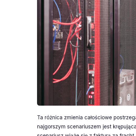
Ta różnica zmienia całościowe postrzeg
najgorszym scenariuszem jest krępując
scenariusz wiąże się z fakturą za fracht