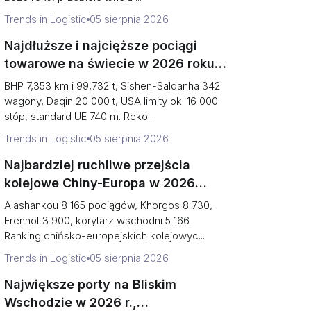
Trends in Logistic
05 sierpnia 2026
Najdłuższe i najcięższe pociągi
towarowe na świecie w 2026 roku,
uszeregowane (rekordy kontra
BHP 7,353 km i 99,732 t, Sishen-Saldanha 342
codzienna rzeczywistość)
wagony, Daqin 20 000 t, USA limity ok. 16 000
stóp, standard UE 740 m. Reko...
Trends in Logistic
05 sierpnia 2026
Najbardziej ruchliwe przejścia
kolejowe Chiny-Europa w 2026
roku, uszeregowane (pociągi vs
Alashankou 8 165 pociągów, Khorgos 8 730,
ryzyko zatorów)
Erenhot 3 900, korytarz wschodni 5 166.
Ranking chińsko-europejskich kolejowyc...
Trends in Logistic
05 sierpnia 2026
Największe porty na Bliskim
Wschodzie w 2026 r.,