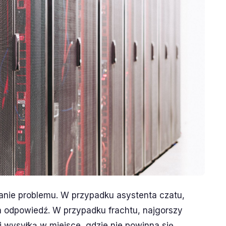
anie problemu. W przypadku asystenta czatu,
a odpowiedź. W przypadku frachtu, najgorszy
 i wysyłką w miejsce, gdzie nie powinna się