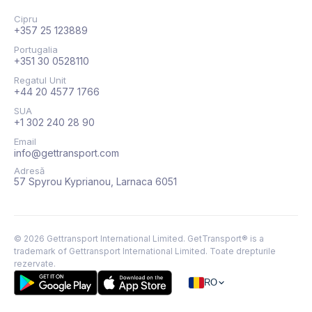
Cipru
+357 25 123889
Portugalia
+351 30 0528110
Regatul Unit
+44 20 4577 1766
SUA
+1 302 240 28 90
Email
info@gettransport.com
Adresă
57 Spyrou Kyprianou, Larnaca 6051
©
2026
Gettransport International Limited. GetTransport® is a
trademark of Gettransport International Limited.
Toate drepturile
rezervate.
RO