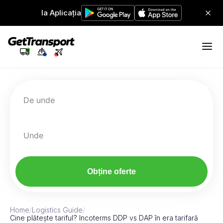
Ia Aplicația
De unde
Unde
Obține oferte
Home
/
Logistics Guide
/
Cine plătește tariful? Incoterms DDP vs DAP în era tarifară