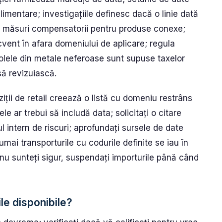
imentare; investigațiile definesc dacă o linie dată
te măsuri compensatorii pentru produse conexe;
vent în afara domeniului de aplicare; regula
olele din metale neferoase sunt supuse taxelor
să revizuiască.
ții de retail creează o listă cu domeniu restrâns
ele ar trebui să includă data; solicitați o citare
ul intern de riscuri; aprofundați sursele de date
mai transporturile cu codurile definite se iau în
 nu sunteți sigur, suspendați importurile până când
ile disponibile?