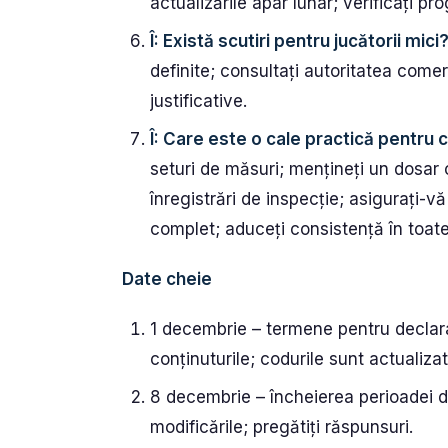
actualizările apar lunar; verificați pr
Î: Există scutiri pentru jucătorii mici
definite; consultați autoritatea com
justificative.
Î: Care este o cale practică pentru
seturi de măsuri; mențineți un dosar 
înregistrări de inspecție; asigurați-v
complet; aduceți consistență în toate 
Date cheie
1 decembrie – termene pentru declarații
conținuturile; codurile sunt actualizat
8 decembrie – încheierea perioadei d
modificările; pregătiți răspunsuri.