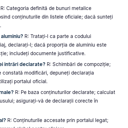
R: Categoria definită de bunuri metalice
sind conținuturile din listele oficiale; dacă sunteți
.
 aluminiu?
R: Tratați-l ca parte a codului
iaj, declarați-l; dacă proporția de aluminiu este
ție; includeți documente justificative.
i intrări declarate?
R: Schimbări de compoziție;
e constată modificări, depuneți declarația
izați portalul oficial.
amale?
R: Pe baza conținuturilor declarate; calculat
usului; asigurați-vă de declarații corecte în
al?
R: Conținuturile accesate prin portalul legat;