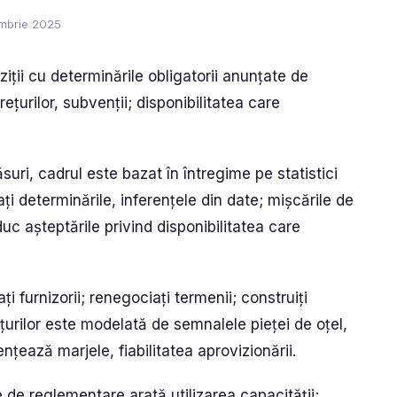
embrie 2025
ziții cu determinările obligatorii anunțate de
rețurilor, subvenții; disponibilitatea care
ri, cadrul este bazat în întregime pe statistici
ți determinările, inferențele din date; mișcările de
duc așteptările privind disponibilitatea care
i furnizorii; renegociați termenii; construiți
ețurilor este modelată de semnalele pieței de oțel,
țează marjele, fiabilitatea aprovizionării.
ile de reglementare arată utilizarea capacității;