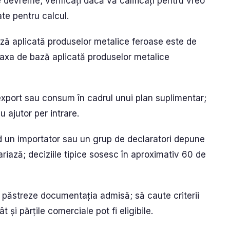
 devreme; verificați dacă vă calificați pentru vreo
ate pentru calcul.
ă aplicată produselor metalice feroase este de
taxa de bază aplicată produselor metalice
reexport sau consum în cadrul unui plan suplimentar;
u ajutor per intrare.
ând un importator sau un grup de declaratori depune
variază; deciziile tipice sosesc în aproximativ 60 de
ă păstreze documentația admisă; să caute criterii
cât și părțile comerciale pot fi eligibile.