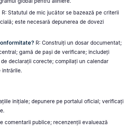
ogramul global pentru aliniere.
?
R: Statutul de mic jucător se bazează pe criterii
ercială; este necesară depunerea de dovezi
 conformitate?
R: Construiți un dosar documentat;
central; gamă de pași de verificare; includeți
ă de declarații corecte; compilați un calendar
intrările.
le inițiale; depunere pe portalul oficial; verificați
e.
e comentarii publice; recenzenții evaluează