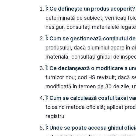
Î: Ce definește un produs acoperit?
determinată de subiect; verificați folo
nesigur, consultați materialele legate
Î: Cum se gestionează conținutul de
produsului; dacă aluminiul apare în al
materială, consultați ghidul de inspec
Î: Ce declanșează o modificare a une
furnizor nou; cod HS revizuit; dacă s
modificată în termen de 30 de zile; util
Î: Cum se calculează costul taxei v
folosind metoda oficială; aplicat prod
registru.
Î: Unde se poate accesa ghidul ofici