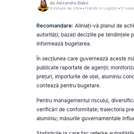
de Alexandra Blake
9 minute de citire
•
Trends in Logistic
•
17 noi
Recomandare:
Aliniați-vă planul de achi
autorități; bazați deciziile pe tendințele p
informează bugetarea.
În secțiunea care guvernează aceste măsu
publicate raportate de agenții; monitoriza
prețuri, importurile de oțel, aluminiu con
contează pentru bugetare.
Pentru managementul riscului, diversificaț
verificări de conformitate; traiectoria pr
aluminiu; măsurile guvernamentale influen
Statisticile la care fac referire autorităț