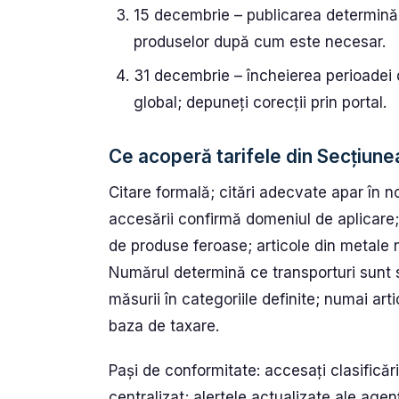
15 decembrie – publicarea determinăril
produselor după cum este necesar.
31 decembrie – încheierea perioadei
global; depuneți corecții prin portal.
Ce acoperă tarifele din Secțiunea
Citare formală; citări adecvate apar în no
accesării confirmă domeniul de aplicare; 
de produse feroase; articole din metale
Numărul determină ce transporturi sunt s
măsurii în categoriile definite; numai ar
baza de taxare.
Pași de conformitate: accesați clasificăril
centralizat; alertele actualizate ale age