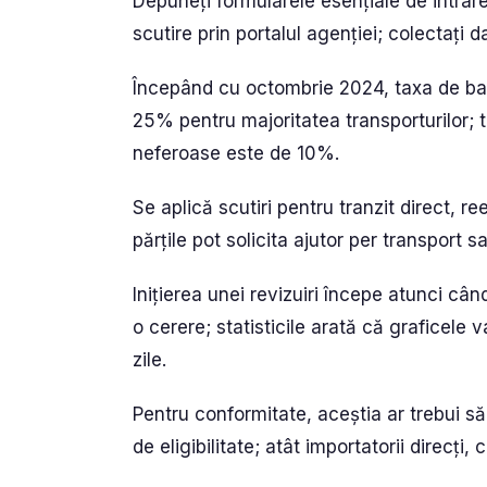
Depuneți formularele esențiale de intrare
scutire prin portalul agenției; colectați d
Începând cu octombrie 2024, taxa de baz
25% pentru majoritatea transporturilor; 
neferoase este de 10%.
Se aplică scutiri pentru tranzit direct, 
părțile pot solicita ajutor per transport sa
Inițierea unei revizuiri începe atunci c
o cerere; statisticile arată că graficele 
zile.
Pentru conformitate, aceștia ar trebui s
de eligibilitate; atât importatorii direcți, 