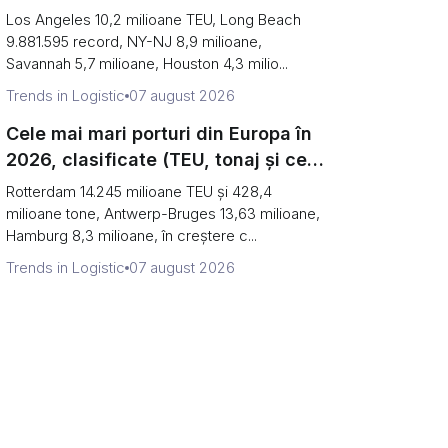
primele două sunt de fapt un singur
Los Angeles 10,2 milioane TEU, Long Beach
port)
9.881.595 record, NY-NJ 8,9 milioane,
Savannah 5,7 milioane, Houston 4,3 milio...
Trends in Logistic
07 august 2026
Cele mai mari porturi din Europa în
2026, clasificate (TEU, tonaj și ce
ascunde fiecare număr)
Rotterdam 14.245 milioane TEU și 428,4
milioane tone, Antwerp-Bruges 13,63 milioane,
Hamburg 8,3 milioane, în creștere c...
Trends in Logistic
07 august 2026