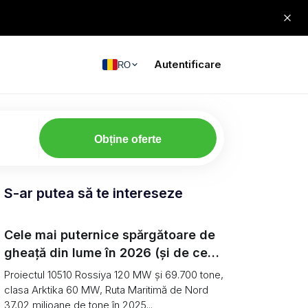
Autentificare
RO
Obține oferte
S-ar putea să te intereseze
Cele mai puternice spărgătoare de
gheață din lume în 2026 (și de ce
transportul de marfă arctică
Proiectul 10510 Rossiya 120 MW și 69.700 tone,
continuă să scadă)
clasa Arktika 60 MW, Ruta Maritimă de Nord
37,02 milioane de tone în 2025...