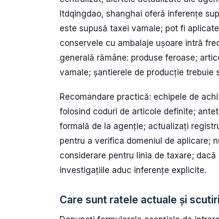
ltdqingdao, shanghai oferă inferențe supl
este supusă taxei vamale; pot fi aplica
conservele cu ambalaje ușoare intră frec
generală rămâne: produse feroase; artic
vamale; șantierele de producție trebuie 
Recomandare practică: echipele de achizi
folosind coduri de articole definite; antet
formală de la agenție; actualizați registr
pentru a verifica domeniul de aplicare; nu
considerare pentru linia de taxare; dacă
investigațiile aduc inferențe explicite.
Care sunt ratele actuale și scutir