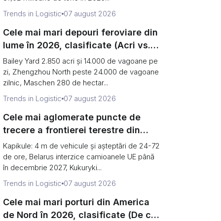
Trends in Logistic
07 august 2026
Cele mai mari depouri feroviare din
lume în 2026, clasificate (Acri vs.
vagoane pe zi)
Bailey Yard 2.850 acri și 14.000 de vagoane pe
zi, Zhengzhou North peste 24.000 de vagoane
zilnic, Maschen 280 de hectar...
Trends in Logistic
07 august 2026
Cele mai aglomerate puncte de
trecere a frontierei terestre din
Europa în 2026 (și de ce granița de
Kapikule: 4 m de vehicule și așteptări de 24-72
est s-a redus la o singură poartă)
de ore, Belarus interzice camioanele UE până
în decembrie 2027, Kukuryki...
Trends in Logistic
07 august 2026
Cele mai mari porturi din America
de Nord în 2026, clasificate (De ce