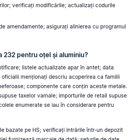
or; verificați modificările; actualizați codurile
 de amendamente; asigurați alinierea cu programul
 232 pentru oțel și aluminiu?
tificare; listele actualizate apar în antet; data
oficialii menționați descriu acoperirea ca familii
 neferoase; componente care conțin aceste metale.
upuse taxelor vamale; importurile de retail supuse
ticolele enumerate se iau în considerare pentru
e bazate pe HS; verificați intrările într-un depozit
nției furnizează marcaje de dată; seturile de date