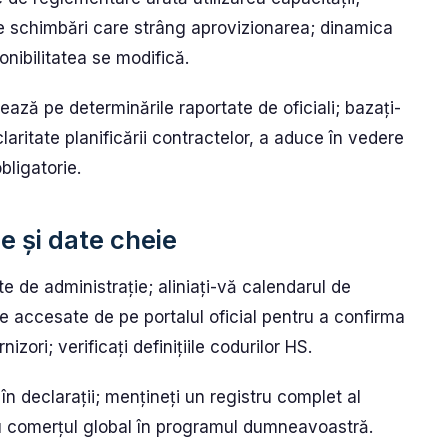
ie schimbări care strâng aprovizionarea; dinamica
onibilitatea se modifică.
ează pe determinările raportate de oficiali; bazați-
laritate planificării contractelor, a aduce în vedere
obligatorie.
e și date cheie
ate de administrație; aliniați-vă calendarul de
e accesate de pe portalul oficial pentru a confirma
izori; verificați definițiile codurilor HS.
 declarații; mențineți un registru complet al
ntru comerțul global în programul dumneavoastră.