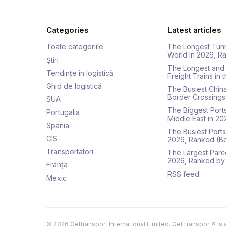
Categories
Latest articles
Toate categoriile
The Longest Tunn
World in 2026, 
Știri
The Longest and
Tendințe în logistică
Freight Trains in
Ghid de logistică
The Busiest Chin
Border Crossings
SUA
The Biggest Ports
Portugalia
Middle East in 2
Spania
The Busiest Ports 
CIS
2026, Ranked (B
Transportatori
The Largest Parce
2026, Ranked by
Franța
RSS feed
Mexic
©
2026
Gettransport International Limited. GetTransport® is 