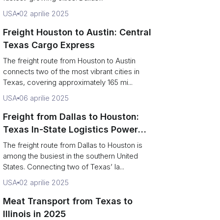
USA
02 aprilie 2025
Freight Houston to Austin: Central
Texas Cargo Express
The freight route from Houston to Austin
connects two of the most vibrant cities in
Texas, covering approximately 165 mi...
USA
06 aprilie 2025
Freight from Dallas to Houston:
Texas In-State Logistics Power
Route
The freight route from Dallas to Houston is
among the busiest in the southern United
States. Connecting two of Texas’ la...
USA
02 aprilie 2025
Meat Transport from Texas to
Illinois in 2025