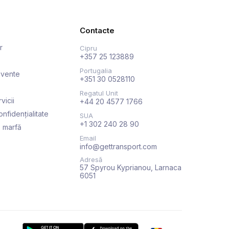
Contacte
r
Cipru
+357 25 123889
Portugalia
ecvente
+351 30 0528110
Regatul Unit
vicii
+44 20 4577 1766
onfidențialitate
SUA
+1 302 240 28 90
 marfă
Email
info@gettransport.com
Adresă
57 Spyrou Kyprianou, Larnaca
6051