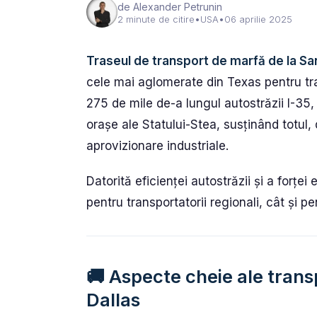
de Alexander Petrunin
2 minute de citire
•
USA
•
06 aprilie 2025
Traseul de transport de marfă de la San
cele mai aglomerate din Texas pentru tra
275 de mile de-a lungul autostrăzii I-35
orașe ale Statului-Stea, susținând totul,
aprovizionare industriale.
Datorită eficienței autostrăzii și a forțe
pentru transportatorii regionali, cât și pe
🚚 Aspecte cheie ale tran
Dallas