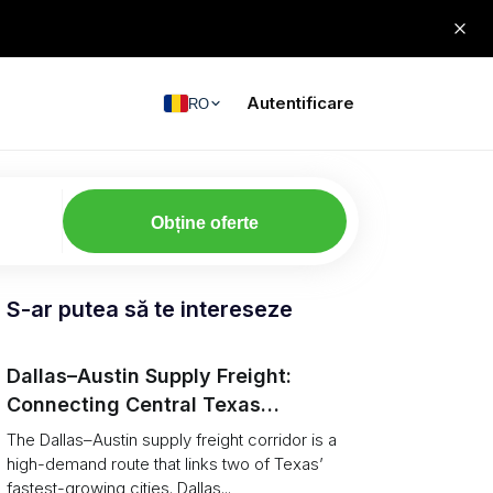
Autentificare
RO
Obține oferte
S-ar putea să te intereseze
Dallas–Austin Supply Freight:
Connecting Central Texas
Warehouses
The Dallas–Austin supply freight corridor is a
high-demand route that links two of Texas’
fastest-growing cities. Dallas...