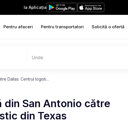
Ia Aplicația
Pentru afaceri
Pentru transportatori
Solicită o ofertă
Unde
re Dallas: Centrul logisti…
 din San Antonio către
istic din Texas