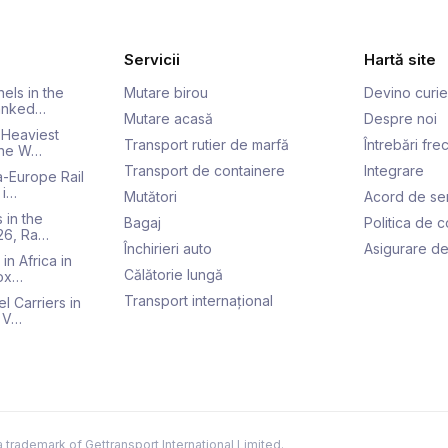
Servicii
Hartă site
els in the
Mutare birou
Devino curie
Ranked…
Mutare acasă
Despre noi
 Heaviest
Transport rutier de marfă
Întrebări fr
 the W…
Transport de containere
Integrare
a-Europe Rail
 i…
Mutători
Acord de ser
 in the
Bagaj
Politica de c
026, Ra…
Închirieri auto
Asigurare de
in Africa in
Călătorie lungă
ox…
Transport internațional
l Carriers in
 V…
a trademark of Gettransport International Limited.