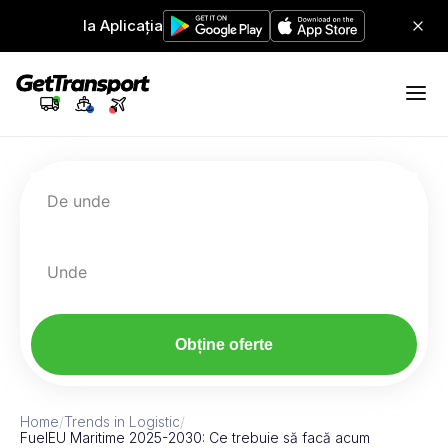
Ia Aplicația
De unde
Unde
Obține oferte
Home
/
Trends in Logistic
/
FuelEU Maritime 2025-2030: Ce trebuie să facă acum