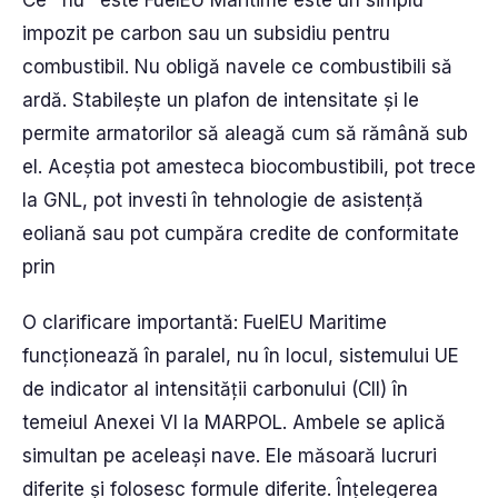
Ce *nu* este FuelEU Maritime este un simplu
impozit pe carbon sau un subsidiu pentru
combustibil. Nu obligă navele ce combustibili să
ardă. Stabilește un plafon de intensitate și le
permite armatorilor să aleagă cum să rămână sub
el. Aceștia pot amesteca biocombustibili, pot trece
la GNL, pot investi în tehnologie de asistență
eoliană sau pot cumpăra credite de conformitate
prin
O clarificare importantă: FuelEU Maritime
funcționează în paralel, nu în locul, sistemului UE
de indicator al intensității carbonului (CII) în
temeiul Anexei VI la MARPOL. Ambele se aplică
simultan pe aceleași nave. Ele măsoară lucruri
diferite și folosesc formule diferite. Înțelegerea