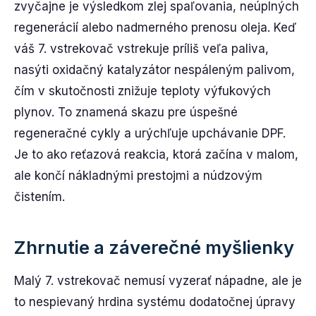
zvyčajne je výsledkom zlej spaľovania, neúplných
regenerácií alebo nadmerného prenosu oleja. Keď
váš 7. vstrekovač vstrekuje príliš veľa paliva,
nasýti oxidačný katalyzátor nespáleným palivom,
čím v skutočnosti znižuje teploty výfukových
plynov. To znamená skazu pre úspešné
regeneračné cykly a urýchľuje upchávanie DPF.
Je to ako reťazová reakcia, ktorá začína v malom,
ale končí nákladnými prestojmi a núdzovým
čistením.
Zhrnutie a záverečné myšlienky
Malý 7. vstrekovač nemusí vyzerať nápadne, ale je
to nespievaný hrdina systému dodatočnej úpravy