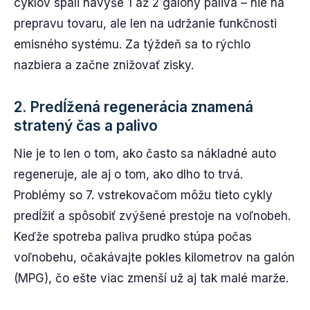
cyklov spáli navyše 1 až 2 galóny paliva – nie na
prepravu tovaru, ale len na udržanie funkčnosti
emisného systému. Za týždeň sa to rýchlo
nazbiera a začne znižovať zisky.
2. Predĺžená regenerácia znamená
stratený čas a palivo
Nie je to len o tom, ako často sa nákladné auto
regeneruje, ale aj o tom, ako dlho to trvá.
Problémy so 7. vstrekovačom môžu tieto cykly
predĺžiť a spôsobiť zvýšené prestoje na voľnobeh.
Keďže spotreba paliva prudko stúpa počas
voľnobehu, očakávajte pokles kilometrov na galón
(MPG), čo ešte viac zmenší už aj tak malé marže.