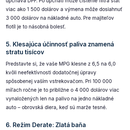
upcháva DPF. Po upchatí môže čistenie filtra stáť
viac ako 1 500 dolárov a výmena môže dosiahnuť
3 000 dolárov na nákladné auto. Pre majiteľov
flotíl je to násobná bolesť.
5. Klesajúca účinnosť paliva znamená
stratu tisícov
Predstavte si, že vaše MPG klesne z 6,5 na 6,0
kvôli neefektívnosti dodatočnej úpravy
spôsobenej vaším vstrekovačom. Pri 100 000
míľach ročne je to približne o 4 000 dolárov viac
vynaložených len na palivo na jedno nákladné
auto – obrovská diera, keď sú marže tesné.
6. Režim Derate: Zlatá baňa