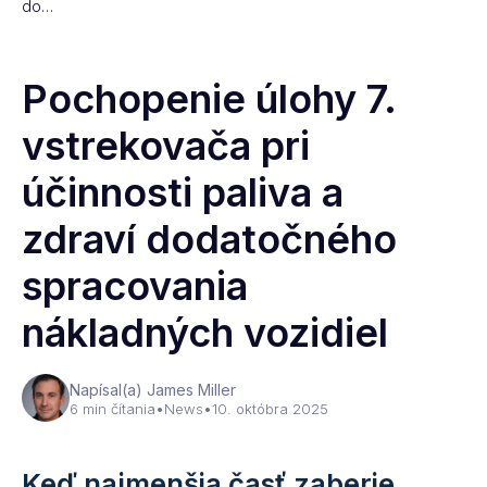
do…
Pochopenie úlohy 7.
vstrekovača pri
účinnosti paliva a
zdraví dodatočného
spracovania
nákladných vozidiel
Napísal(a) James Miller
6 min čítania
•
News
•
10. októbra 2025
Keď najmenšia časť zaberie