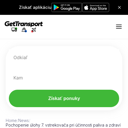
Získať aplikáciu
Odkiaľ
Kam
Získať ponuky
Home
/
News
/
Pochopenie úlohy 7. vstrekovača pri účinnosti paliva a zdraví