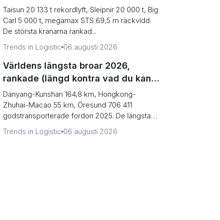
terminalproduktion)
Taisun 20 133 t rekordlyft, Sleipnir 20 000 t, Big
Carl 5 000 t, megamax STS 69,5 m räckvidd.
De största kranarna rankad...
Trends in Logistic
06 augusti 2026
Världens längsta broar 2026,
rankade (längd kontra vad du kan
köra över)
Danyang-Kunshan 164,8 km, Hongkong-
Zhuhai-Macao 55 km, Öresund 706 411
godstransporterade fordon 2025. De längsta
broarn...
Trends in Logistic
06 augusti 2026