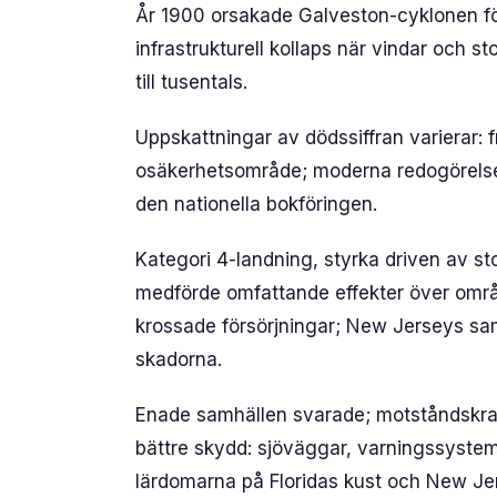
År 1900 orsakade Galveston-cyklonen fö
infrastrukturell kollaps när vindar och s
till tusentals.
Uppskattningar av dödssiffran varierar: fr
osäkerhetsområde; moderna redogörelser 
den nationella bokföringen.
Kategori 4-landning, styrka driven av s
medförde omfattande effekter över områ
krossade försörjningar; New Jerseys sa
skadorna.
Enade samhällen svarade; motståndskraf
bättre skydd: sjöväggar, varningssystem,
lärdomarna på Floridas kust och New Jers