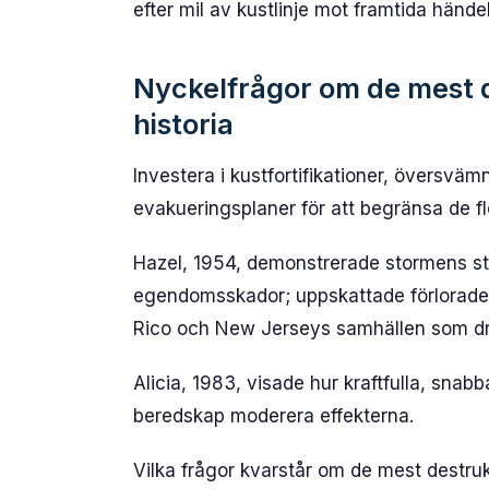
efter mil av kustlinje mot framtida händel
Nyckelfrågor om de mest d
historia
Investera i kustfortifikationer, översvä
evakueringsplaner för att begränsa de fl
Hazel, 1954, demonstrerade stormens sty
egendomsskador; uppskattade förlorade d
Rico och New Jerseys samhällen som dr
Alicia, 1983, visade hur kraftfulla, sna
beredskap moderera effekterna.
Vilka frågor kvarstår om de mest destru