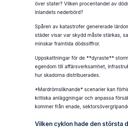
över stater? Vilken procentandel av döds
inlandets nederbörd?
Spåren av katastrofer genererade lärdo
städer visar var skydd måste stärkas, s
minskar framtida dödssiffror.
Uppskattningar för de **dyraste** storm
egendom till affärsverksamhet, infrastruk
hur skadorna distribuerades.
*Mardrömsliknande* scenarier kan förhin
kritiska anläggningar och anpassa försäkr
kommer från enade, sektorsövergripande
Vilken cyklon hade den största 