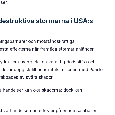
ser.
estruktiva stormarna i USA:s
mningsbarriärer och motståndskraftiga
esta effekterna när framtida stormar anländer.
rka som övergick i en varaktig dödssiffra och
ollar uppgick till hundratals miljoner, med Puerto
abbades av svåra skador.
bba händelser kan öka skadorna; dock kan
ktiva händelsernas effekter på enade samhällen