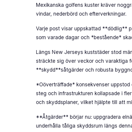
Mexikanska golfens kuster kräver noggra
vindar, nederbörd och efterverkningar.
Varje post visar uppskattad **dödlig** p
som varade dagar och *bestående* skad
Längs New Jerseys kuststäder stod männ
sträckte sig över veckor och varaktiga fö
**skydd**såtgärder och robusta byggnorm
*Oöverträffade* konsekvenser uppstod
steg och infrastrukturen kollapsade i fle
och skyddsplaner, vilket hjälpte till att 
**Åtgärder** börjar nu: uppgradera elnät
underhålla tåliga skyddsrum längs denna