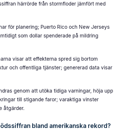
siffran härrörde från stormfloder jämfört med
mar för planering; Puerto Rico och New Jerseys
amtidigt som dollar spenderade på mildring
arna visar att effekterna spred sig bortom
tur och offentliga tjänster; genererad data visar
dras genom att utöka tidiga varningar, höja upp
ingar till stigande faror; varaktiga vinster
 åtgärder.
dödssiffran bland amerikanska rekord?