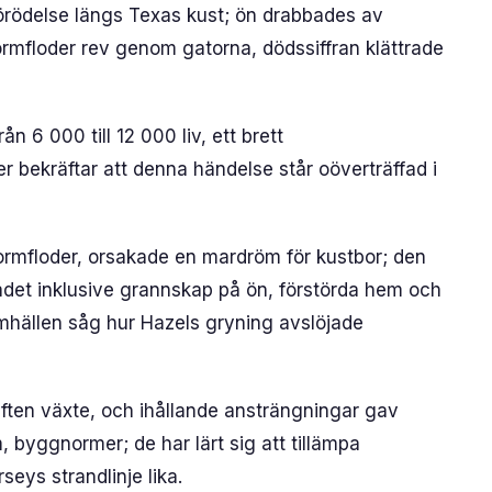
rödelse längs Texas kust; ön drabbades av
tormfloder rev genom gatorna, dödssiffran klättrade
ån 6 000 till 12 000 liv, ett brett
bekräftar att denna händelse står oöverträffad i
tormfloder, orsakade en mardröm för kustbor; den
det inklusive grannskap på ön, förstörda hem och
mhällen såg hur Hazels gryning avslöjade
ten växte, och ihållande ansträngningar gav
 byggnormer; de har lärt sig att tillämpa
eys strandlinje lika.