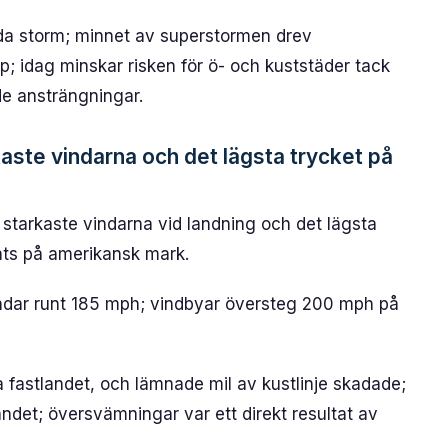
nda storm; minnet av superstormen drev
p; idag minskar risken för ö- och kuststäder tack
de ansträngningar.
aste vindarna och det lägsta trycket på
starkaste vindarna vid landning och det lägsta
ats på amerikansk mark.
indar runt 185 mph; vindbyar översteg 200 mph på
 fastlandet, och lämnade mil av kustlinje skadade;
ndet; översvämningar var ett direkt resultat av