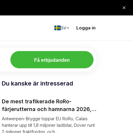
Logga in
SV
Få erbjudanden
Du kanske är intresserad
De mest trafikerade RoRo-
färjerutterna och hamnarna 2026,
rangordnade (enheter vs tonnage)
Antwerpen-Brygge toppar EU RoRo, Calais
hanterar upp till 1,8 miljoner lastbilar, Dover runt
2 miljoner fraktfordon, och...