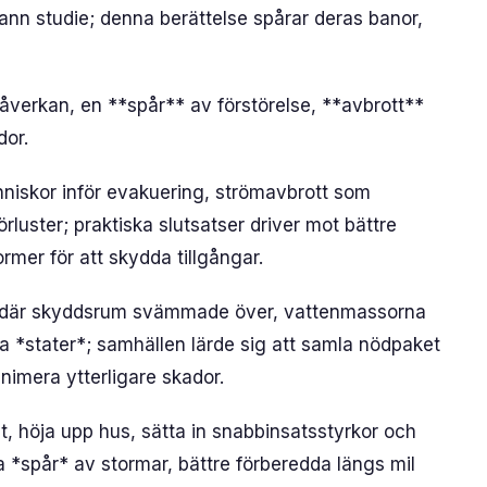
nn studie; denna berättelse spårar deras banor,
åverkan, en **spår** av förstörelse, **avbrott**
or.
iskor inför evakuering, strömavbrott som
rluster; praktiska slutsatser driver mot bättre
er för att skydda tillgångar.
 där skyddsrum svämmade över, vattenmassorna
ra *stater*; samhällen lärde sig att samla nödpaket
minimera ytterligare skador.
, höja upp hus, sätta in snabbinsatsstyrkor och
 *spår* av stormar, bättre förberedda längs mil