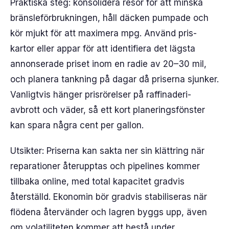
Praktiska steg: konsolidera resor för att minska
bränsleförbrukningen, håll däcken pumpade och
kör mjukt för att maximera mpg. Använd pris-
kartor eller appar för att identifiera det lägsta
annonserade priset inom en radie av 20–30 mil,
och planera tankning på dagar då priserna sjunker.
Vanligtvis hänger prisrörelser på raffinaderi-
avbrott och väder, så ett kort planeringsfönster
kan spara några cent per gallon.
Utsikter: Priserna kan sakta ner sin klättring när
reparationer återupptas och pipelines kommer
tillbaka online, med total kapacitet gradvis
återställd. Ekonomin bör gradvis stabiliseras när
flödena återvänder och lagren byggs upp, även
om volatiliteten kommer att bestå under