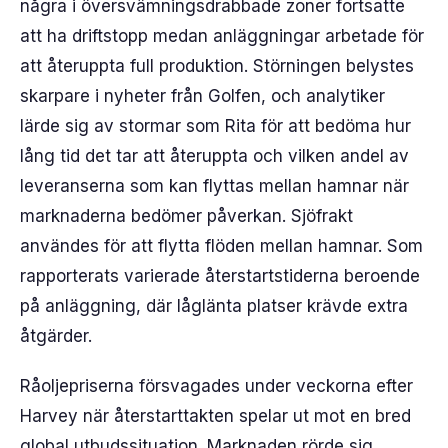
några i översvämningsdrabbade zoner fortsatte
att ha driftstopp medan anläggningar arbetade för
att återuppta full produktion. Störningen belystes
skarpare i nyheter från Golfen, och analytiker
lärde sig av stormar som Rita för att bedöma hur
lång tid det tar att återuppta och vilken andel av
leveranserna som kan flyttas mellan hamnar när
marknaderna bedömer påverkan. Sjöfrakt
användes för att flytta flöden mellan hamnar. Som
rapporterats varierade återstartstiderna beroende
på anläggning, där låglänta platser krävde extra
åtgärder.
Råoljepriserna försvagades under veckorna efter
Harvey när återstarttakten spelar ut mot en bred
global utbudssituation. Marknaden rörde sig