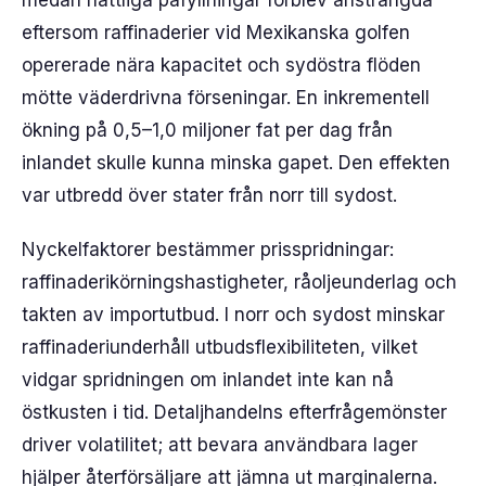
medan nattliga påfyllningar förblev ansträngda
eftersom raffinaderier vid Mexikanska golfen
opererade nära kapacitet och sydöstra flöden
mötte väderdrivna förseningar. En inkrementell
ökning på 0,5–1,0 miljoner fat per dag från
inlandet skulle kunna minska gapet. Den effekten
var utbredd över stater från norr till sydost.
Nyckelfaktorer bestämmer prisspridningar:
raffinaderikörningshastigheter, råoljeunderlag och
takten av importutbud. I norr och sydost minskar
raffinaderiunderhåll utbudsflexibiliteten, vilket
vidgar spridningen om inlandet inte kan nå
östkusten i tid. Detaljhandelns efterfrågemönster
driver volatilitet; att bevara användbara lager
hjälper återförsäljare att jämna ut marginalerna.