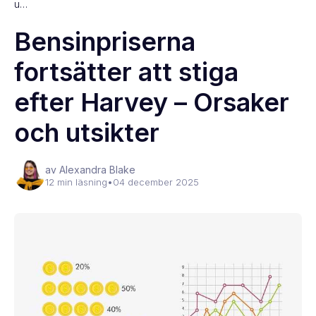
u…
Bensinpriserna
fortsätter att stiga
efter Harvey – Orsaker
och utsikter
av Alexandra Blake
12 min läsning
•
04 december 2025