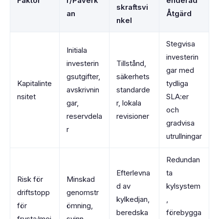
Faktor
r/Påverk
enderad
skraftsvi
an
Åtgärd
nkel
Stegvisa
Initiala
investerin
investerin
Tillstånd,
gar med
gsutgifter,
säkerhets
Kapitalinte
tydliga
avskrivnin
standarde
nsitet
SLA:er
gar,
r, lokala
och
reservdela
revisioner
gradvisa
r
utrullningar
Redundan
Efterlevna
ta
Risk för
Minskad
d av
kylsystem
driftstopp
genomstr
kylkedjan,
,
för
ömning,
beredska
förebygga
frysta/mej
svinn,