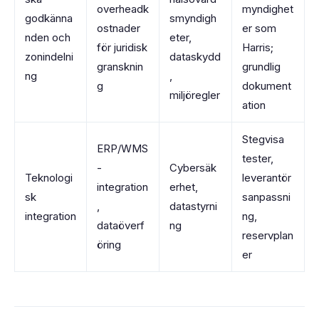
overheadk
myndighet
godkänna
smyndigh
ostnader
er som
nden och
eter,
för juridisk
Harris;
zonindelni
dataskydd
gransknin
grundlig
ng
,
g
dokument
miljöregler
ation
Stegvisa
ERP/WMS
tester,
-
Cybersäk
Teknologi
leverantör
integration
erhet,
sk
sanpassni
,
datastyrni
integration
ng,
dataöverf
ng
reservplan
öring
er