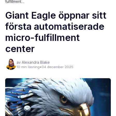
fulfillment…
Giant Eagle öppnar sitt
första automatiserade
micro-fulfillment
center
av Alexandra Blake
10 min läsning
•
04 december 2025