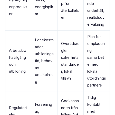
p för
nde
eriprodukt
energispik
återkallels
underhåll,
er
ar
er
realtidsöv
ervakning
Plan för
Lönekostn
Övertidsre
omplaceri
ader,
Arbetskra
gler,
ng,
utbildnings
ftstillgång
säkerhets
samarbet
tid, behov
och
standarde
e med
av
utbildning
r, lokal
lokala
omskolnin
tillsyn
utbildnings
g
partners
Tidig
Godkänna
Försening
kontakt
Regulatori
nden från
ar,
med
ska
hälsovård