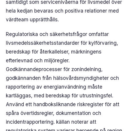
samtidigt som servicenivåerna för livsmedel över
hela kedjan bevaras och positiva relationer med
värdteam upprätthålls.
Regulatoriska och säkerhetsfrågor omfattar
livsmedelssäkerhetsstandarder för kylförvaring,
beredskap för återkallelser, märkningens
efterlevnad och miljöregler.
Godkännandeprocesser för zonindelning,
godkännanden från hälsovårdsmyndigheter och
rapportering av energianvändning måste
kartläggas, med beredskap för utrustningsfel.
Använd ett handboksliknande riskregister för att
spåra övertidsregler, dokumentation och
incidentrapportering. källan noterar att
regulatoriska system varierar beroende på region,