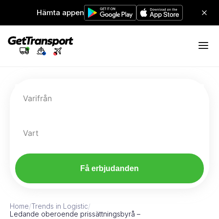
Hämta appen
Varifrån
Vart
Få erbjudanden
Home
/
Trends in Logistic
/
Ledande oberoende prissättningsbyrå –