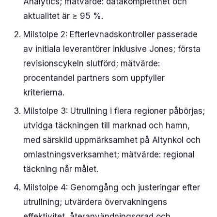
Analytics; mätvärde: datakompletthet och
aktualitet är ≥ 95 %.
Milstolpe 2: Efterlevnadskontroller passerade
av initiala leverantörer inklusive Jones; första
revisionscykeln slutförd; mätvärde:
procentandel partners som uppfyller
kriterierna.
Milstolpe 3: Utrullning i flera regioner påbörjas;
utvidga täckningen till marknad och hamn,
med särskild uppmärksamhet på Altynkol och
omlastningsverksamhet; mätvärde: regional
täckning når målet.
Milstolpe 4: Genomgång och justeringar efter
utrullning; utvärdera övervakningens
effektivitet, återanvändningsgrad och