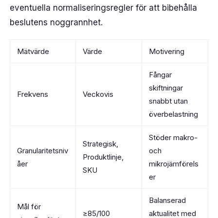
eventuella normaliseringsregler för att bibehålla
beslutens noggrannhet.
Mätvärde
Värde
Motivering
Fångar
skiftningar
Frekvens
Veckovis
snabbt utan
överbelastning
Stöder makro-
Strategisk,
Granularitetsniv
och
Produktlinje,
åer
mikrojämförels
SKU
er
Balanserad
Mål för
≥85/100
aktualitet med