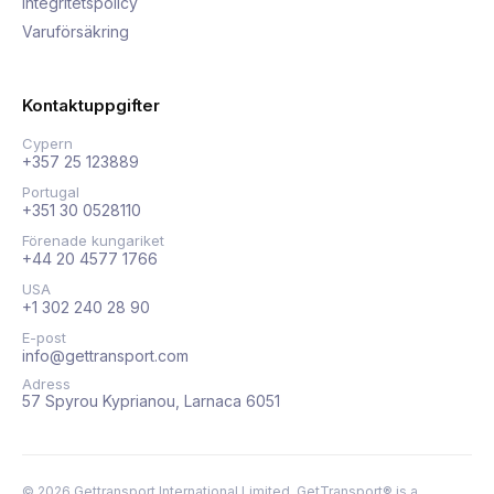
Integritetspolicy
Varuförsäkring
Kontaktuppgifter
Cypern
+357 25 123889
Portugal
+351 30 0528110
Förenade kungariket
+44 20 4577 1766
USA
+1 302 240 28 90
E-post
info@gettransport.com
Adress
57 Spyrou Kyprianou, Larnaca 6051
©
2026
Gettransport International Limited. GetTransport® is a