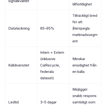
signalkvalitet
tillförlitlighet
Tillräckligt bred
för att
Datatäckning
85–95%
återspegla
marknadssegm
ent
Intern + Extern
(inklusive
Minskar
Källdiversitet
CalRecycle,
ensidighet från
federala
en källa
dataset)
Möjliggör
snabb respons
Ledtid
3–5 dagar
samtidigt som