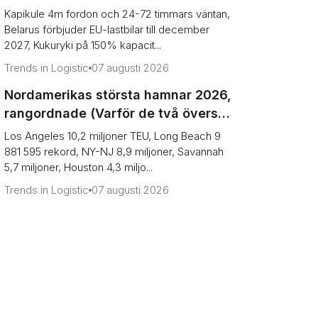
varför den östra kanten krympte till
Kapikule 4m fordon och 24-72 timmars väntan,
en enda port)
Belarus förbjuder EU-lastbilar till december
2027, Kukuryki på 150% kapacit...
Trends in Logistic
07 augusti 2026
Nordamerikas största hamnar 2026,
rangordnade (Varför de två översta
egentligen är en enda hamn)
Los Angeles 10,2 miljoner TEU, Long Beach 9
881 595 rekord, NY-NJ 8,9 miljoner, Savannah
5,7 miljoner, Houston 4,3 miljo...
Trends in Logistic
07 augusti 2026