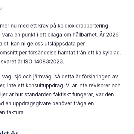
6
mmer nu med ett krav på koldioxidrapportering
 vara en punkt i ett bilaga om hållbarhet. År 2026
alet: kan ni ge oss utsläppsdata per
omsnitt per försändelse hämtat från ett kalkylblad.
 svaret är ISO 14083:2023.
väg, sjö och järnväg, så detta är förklaringen av
r, inte ett konsultuppdrag. Vi är inte revisorer och
öljer är hur standarden faktiskt fungerar, var den
d en uppdragsgivare behöver fråga en
en faktura.
kt är