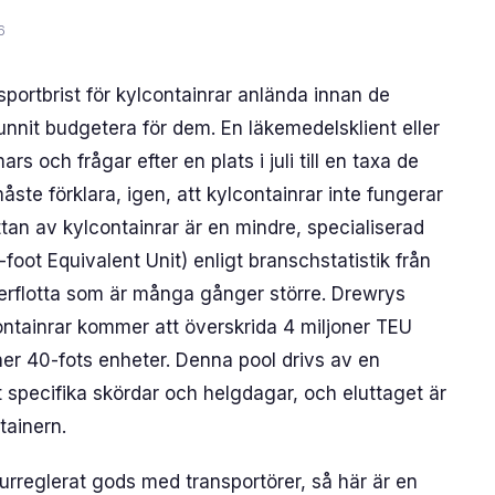
6
sportbrist för kylcontainrar anlända innan de
nit budgetera för dem. En läkemedelsklient eller
s och frågar efter en plats i juli till en taxa de
åste förklara, igen, att kylcontainrar inte fungerar
tan av kylcontainrar är en mindre, specialiserad
foot Equivalent Unit) enligt branschstatistik från
erflotta som är många gånger större. Drewrys
ontainrar kommer att överskrida 4 miljoner TEU
oner 40-fots enheter. Denna pool drivs av en
t specifika skördar och helgdagar, och eluttaget är
tainern.
rreglerat gods med transportörer, så här är en