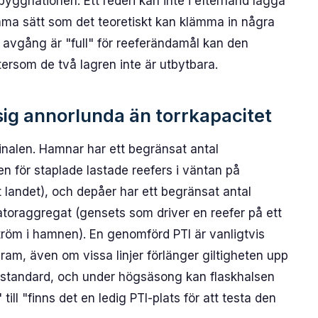
 byggnationen. Ett rederi kan inte i efterhand lägga
amma sätt som det teoretiskt kan klämma in några
en avgång är "full" för reeferändamål kan den
ftersom de två lagren inte är utbytbara.
sig annorlunda än torrkapacitet
inalen. Hamnar har ett begränsat antal
n för staplade lastade reefers i väntan på
t landet), och depåer har ett begränsat antal
ratoraggregat (gensets som driver en reefer på ett
 ström i hamnen). En genomförd PTI är vanligtvis
gram, även om vissa linjer förlänger giltigheten upp
a standard, och under högsäsong kan flaskhalsen
 till "finns det en ledig PTI-plats för att testa den