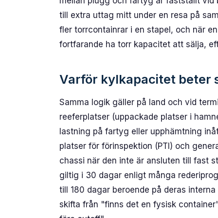
mellan plugg och fartyg är fastställt vid
till extra uttag mitt under en resa på s
fler torrcontainrar i en stapel, och när 
fortfarande ha torr kapacitet att sälja, e
Varför kylkapacitet beter 
Samma logik gäller på land och vid term
reeferplatser (uppackade platser i hamne
lastning på fartyg eller upphämtning inå
platser för förinspektion (PTI) och gene
chassi när den inte är ansluten till fast
giltig i 30 dagar enligt många rederipro
till 180 dagar beroende på deras intern
skifta från "finns det en fysisk container"