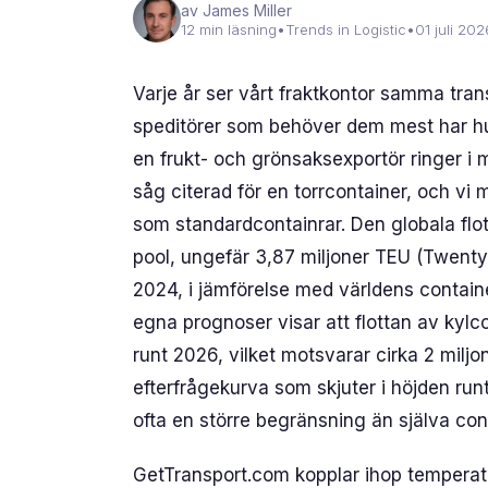
av James Miller
12 min läsning
•
Trends in Logistic
•
01 juli 202
Varje år ser vårt fraktkontor samma tran
speditörer som behöver dem mest har hun
en frukt- och grönsaksexportör ringer i mar
såg citerad för en torrcontainer, och vi m
som standardcontainrar. Den globala flot
pool, ungefär 3,87 miljoner TEU (Twenty-
2024, i jämförelse med världens contain
egna prognoser visar att flottan av kylc
runt 2026, vilket motsvarar cirka 2 milj
efterfrågekurva som skjuter i höjden run
ofta en större begränsning än själva con
GetTransport.com kopplar ihop temperatu