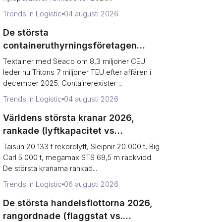
Trends in Logistic
04 augusti 2026
De största
containeruthyrningsföretagen
2026, rangordnade efter TEU-flotta
Textainer med Seaco om 8,3 miljoner CEU
leder nu Tritons 7 miljoner TEU efter affären i
december 2025. Containerexister ...
Trends in Logistic
04 augusti 2026
Världens största kranar 2026,
rankade (lyftkapacitet vs
terminalproduktion)
Taisun 20 133 t rekordlyft, Sleipnir 20 000 t, Big
Carl 5 000 t, megamax STS 69,5 m räckvidd.
De största kranarna rankad...
Trends in Logistic
06 augusti 2026
De största handelsflottorna 2026,
rangordnade (flaggstat vs.