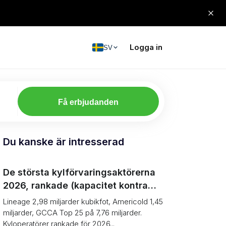
Logga in
SV
Få erbjudanden
Du kanske är intresserad
De största kylförvaringsaktörerna
2026, rankade (kapacitet kontra
nätverk)
Lineage 2,98 miljarder kubikfot, Americold 1,45
miljarder, GCCA Top 25 på 7,76 miljarder.
Kyloperatörer rankade för 2026...