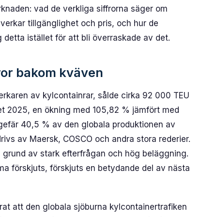
rknaden: vad de verkliga siffrorna säger om
verkar tillgänglighet och pris, och hur de
detta istället för att bli överraskade av det.
fror bakom kväven
verkaren av kylcontainrar, sålde cirka 92 000 TEU
året 2025, en ökning med 105,82 % jämfört med
ngefär 40,5 % av den globala produktionen av
 drivs av Maersk, COSCO och andra stora rederier.
å grund av stark efterfrågan och hög beläggning.
ma förskjuts, förskjuts en betydande del av nästa
at att den globala sjöburna kylcontainertrafiken