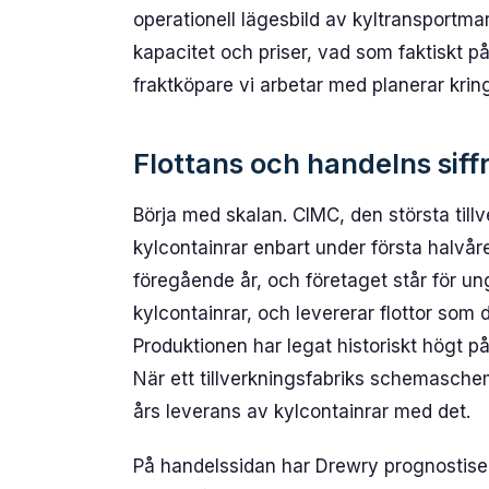
operationell lägesbild av kyltransportma
kapacitet och priser, vad som faktiskt på
fraktköpare vi arbetar med planerar kring 
Flottans och handelns sif
Börja med skalan. CIMC, den största till
kylcontainrar enbart under första halv
föregående år, och företaget står för u
kylcontainrar, och levererar flottor som
Produktionen har legat historiskt högt p
När ett tillverkningsfabriks schemasche
års leverans av kylcontainrar med det.
På handelssidan har Drewry prognostiser