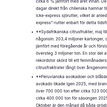
cirka 6 % jämfört med året innan. De 
dagar direkt från chilenska hamnar ti
icke-express sjörutter, vilket är anle
express"-rutter enbart för detta tids
**Sydafrikanska citrusfrukter, maj t
någonsin: 203,4 miljoner kartonger, 
jämfört med föregående år och först
översteg 3 miljoner ton. En stor del 
rekordstor skörd till ett femmånader
citrusfraktrater långt över årsgenoms
**Peruvianska avokadoer och blåbär, 
avokado ökade igen 2025, med bran
över 700 000 ton efter cirka 523 00
cirka 400 000 ton för säsongen 2025/2
Oktober är den månad då båda grödor