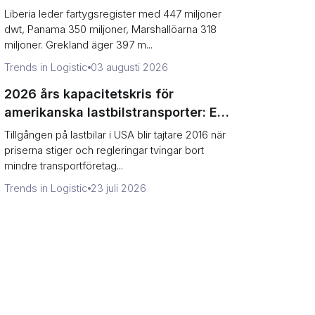
ägarland vs. flottans värde)
Liberia leder fartygsregister med 447 miljoner
dwt, Panama 350 miljoner, Marshallöarna 318
miljoner. Grekland äger 397 m...
Trends in Logistic
03 augusti 2026
2026 års kapacitetskris för
amerikanska lastbilstransporter: En
spelares guide för att försvara
Tillgången på lastbilar i USA blir tajtare 2016 när
fraktkostnaderna
priserna stiger och regleringar tvingar bort
mindre transportföretag...
Trends in Logistic
23 juli 2026