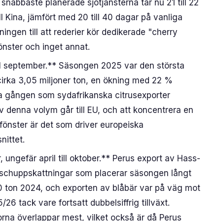
snabbaste planerade sjötjänsterna tar nu 21 till 22
ll Kina, jämfört med 20 till 40 dagar på vanliga
dningen till att rederier kör dedikerade "cherry
fönster och inget annat.
ill september.** Säsongen 2025 var den största
cirka 3,05 miljoner ton, en ökning med 22 %
a gången som sydafrikanska citrusexporter
av denna volym går till EU, och att koncentrera en
sfönster är det som driver europeiska
nittet.
ungefär april till oktober.** Perus export av Hass-
schuppskattningar som placerar säsongen långt
0 ton 2024, och exporten av blåbär var på väg mot
6 tack vare fortsatt dubbelsiffrig tillväxt.
na överlappar mest, vilket också är då Perus