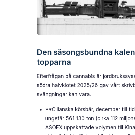
Den säsongsbundna kalend
topparna
Efterfrågan på cannabis är jordbrukssys
södra halvklotet 2025/26 gav vårt skrivb
svängningar kan vara.
**Cilianska körsbär, december till t
ungefär 561 130 ton (cirka 112 miljo
ASOEX uppskattade volymen till Kina 