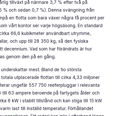
årlig tillväxt på närmare 3,7 % efter två på
,5 % och sedan 0,7 %). Denna svängning från
npå en flotta som bara växer några få procent per
som vårt kontor ser varje högsäsong. En standard
cirka 66,6 kubikmeter användbart utrymme,
llar, och upp till 28 350 kg, så den fysiska
tt decennium. Vad som har förändrats är hur
ras genom den på en gång.
 underskattar mest. Bland de tio största
tala utplacerade flottan till cirka 4,33 miljoner
terar ungefär 557 750 reeferpluggar i relevanta
16 till 63 ampere beroende på fartygets ålder och
irka 6 kW i stabilt tillstånd och kan stiga till 15 kW
arm last till inställd temperatur. Förhållandet