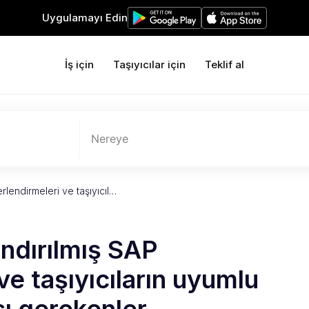
Uygulamayı Edin
İş için
Taşıyıcılar için
Teklif al
Nereye
rlendirmeleri ve taşıyıcıl…
andırılmış SAP
e taşıyıcıların uyumlu