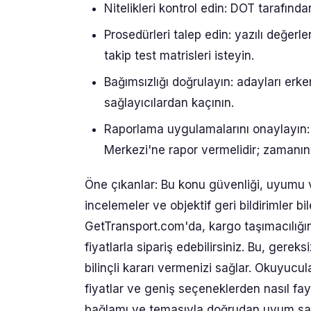
Nitelikleri kontrol edin: DOT tarafınd
Prosedürleri talep edin: yazılı değerle
takip test matrisleri isteyin.
Bağımsızlığı doğrulayın: adayları erke
sağlayıcılardan kaçının.
Raporlama uygulamalarını onaylayın:
Merkezi'ne rapor vermelidir; zamanın
Öne çıkanlar: Bu konu güvenliği, uyumu v
incelemeler ve objektif geri bildirimler bi
GetTransport.com'da, kargo taşımacılığın
fiyatlarla sipariş edebilirsiniz. Bu, gerek
bilinçli kararı vermenizi sağlar. Okuyuc
fiyatlar ve geniş seçeneklerden nasıl fa
bağlamı ve temasıyla doğrudan uyum sağlay