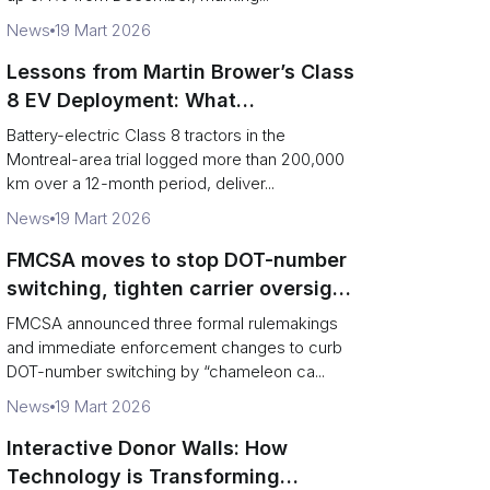
News
19 Mart 2026
Lessons from Martin Brower’s Class
8 EV Deployment: What
Foodservice Logistics Must Fix
Battery-electric Class 8 tractors in the
Montreal-area trial logged more than 200,000
km over a 12-month period, deliver...
News
19 Mart 2026
FMCSA moves to stop DOT-number
switching, tighten carrier oversight
and boost road safety
FMCSA announced three formal rulemakings
and immediate enforcement changes to curb
DOT-number switching by “chameleon ca...
News
19 Mart 2026
Interactive Donor Walls: How
Technology is Transforming