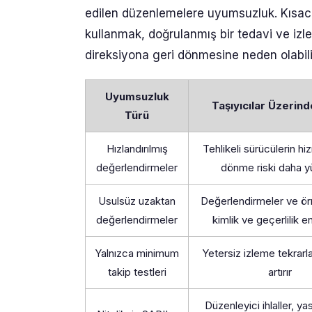
edilen düzenlemelere uyumsuzluk. Kısacas
kullanmak, doğrulanmış bir tedavi ve i
direksiyona geri dönmesine neden olabilir v
Uyumsuzluk
Taşıyıcılar Üzerind
Türü
Hızlandırılmış
Tehlikeli sürücülerin hi
değerlendirmeler
dönme riski daha 
Usulsüz uzaktan
Değerlendirmeler ve örn
değerlendirmeler
kimlik ve geçerlilik e
Yalnızca minimum
Yetersiz izleme tekrarla
takip testleri
artırır
Düzenleyici ihlaller, yas