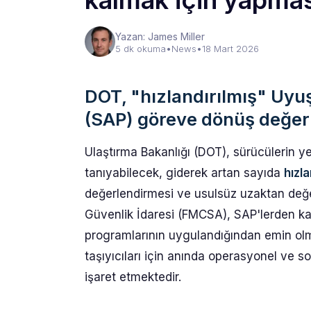
kalmak için yapmas
Yazan: James Miller
5 dk okuma
•
News
•
18 Mart 2026
DOT, "hızlandırılmış" Uy
(SAP) göreve dönüş değerl
Ulaştırma Bakanlığı (DOT), sürücülerin 
tanıyabilecek, giderek artan sayıda
hızla
değerlendirmesi ve usulsüz uzaktan değer
Güvenlik İdaresi (FMCSA), SAP'lerden ka
programlarının uygulandığından emin olmal
taşıyıcıları için anında operasyonel ve 
işaret etmektedir.