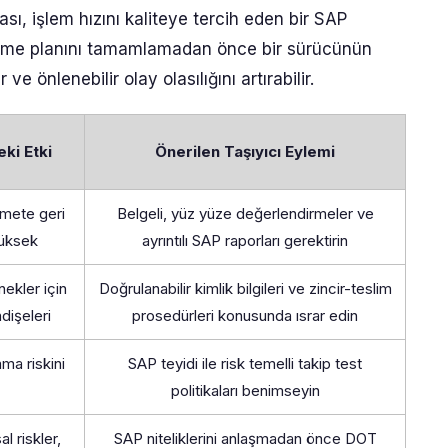
ı, işlem hızını kaliteye tercih eden bir SAP
zleme planını tamamlamadan önce bir sürücünün
e önlenebilir olay olasılığını artırabilir.
eki Etki
Önerilen Taşıyıcı Eylemi
zmete geri
Belgeli, yüz yüze değerlendirmeler ve
yüksek
ayrıntılı SAP raporları gerektirin
ekler için
Doğrulanabilir kimlik bilgileri ve zincir-teslim
ndişeleri
prosedürleri konusunda ısrar edin
ma riskini
SAP teyidi ile risk temelli takip test
politikaları benimseyin
al riskler,
SAP niteliklerini anlaşmadan önce DOT