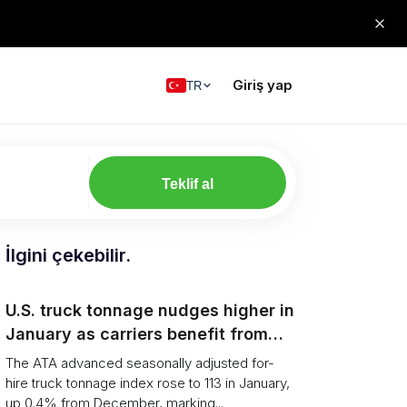
Giriş yap
TR
Teklif al
İlgini çekebilir.
U.S. truck tonnage nudges higher in
January as carriers benefit from
tighter capacity
The ATA advanced seasonally adjusted for-
hire truck tonnage index rose to 113 in January,
up 0.4% from December, marking...