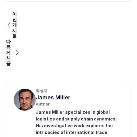
이
전
게
시
물
다
음
게
시
물
작성자
James Miller
Author
James Miller specializes in global
logistics and supply chain dynamics.
His investigative work explores the
intricacies of international trade,