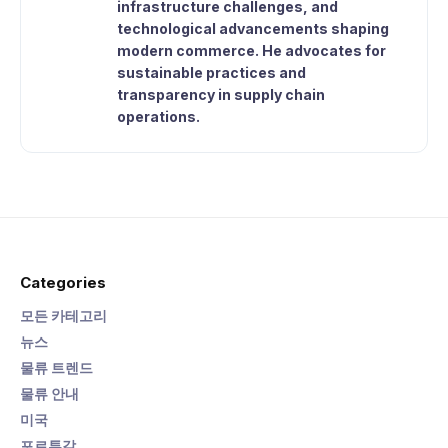
infrastructure challenges, and
technological advancements shaping
modern commerce. He advocates for
sustainable practices and
transparency in supply chain
operations.
Categories
모든 카테고리
뉴스
물류 트렌드
물류 안내
미국
포르투갈