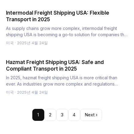
Intermodal Freight Shipping USA: Flexible
Transport in 2025
As supply chains grow more complex, intermodal freight
shipping USA is becoming a go-to solution for companies that
need…
미국
·
2025년 4월 24일
Hazmat Freight Shipping USA: Safe and
Compliant Transport in 2025
In 2025, hazmat freight shipping USA is more critical than
ever. As industries grow more complex and regulations
tighten…
미국
·
2025년 4월 24일
1
2
3
4
Next ›