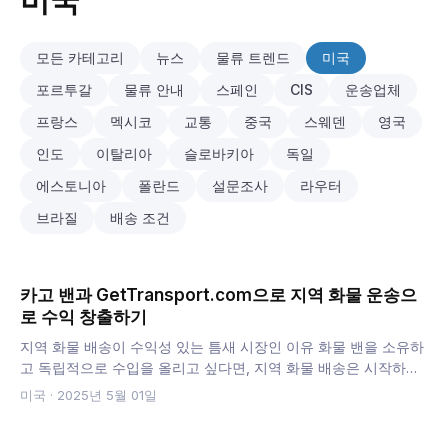
미국
모든 카테고리
뉴스
물류 트렌드
미국
포르투갈
물류 안내
스페인
CIS
운송업체
프랑스
멕시코
교통
중국
스웨덴
영국
인도
이탈리아
슬로바키아
독일
에스토니아
폴란드
설문조사
라우터
브라질
배송 조건
카고 밴과 GetTransport.com으로 지역 화물 운송으
로 수익 창출하기
지역 화물 배송이 수익성 있는 틈새 시장인 이유 화물 밴을 소유하
고 독립적으로 수입을 올리고 싶다면, 지역 화물 배송은 시작하기
에 가장 접근성이 좋고 수익성이 높은 방법 중 하나입니다. 전자상
미국
·
2025년 5월 01일
거래부터 소매 재고 보…