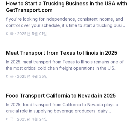
How to Start a Trucking Business in the USA with
GetTransport.com
f you're looking for independence, consistent income, and
control over your schedule, it's time to start a trucking busi…
미국
·
2025년 5월 01일
Meat Transport from Texas to Illinois in 2025
In 2025, meat transport from Texas to Illinois remains one of
the most critical cold chain freight operations in the U.S…
미국
·
2025년 4월 25일
Food Transport California to Nevada in 2025
In 2025, food transport from California to Nevada plays a
crucial role in supplying beverage producers, dairy
processors…
미국
·
2025년 4월 24일