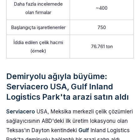
Daha fazla incelemede
~400
olan firmalar
Başlangıçta işaretlenenler
750
İddia edilen çelik hacmi
76.761 ton
(örnek)
Demiryolu ağıyla büyüme:
Serviacero USA, Gulf Inland
Logistics Park'ta arazi satın aldı
Serviacero
USA, Meksika merkezli çelik çözümleri
sağlayıcısının ABD'deki ilk üretim lokasyonu olan
Teksas'ın Dayton kentindeki
Gulf
Inland Logistics
Park'ta demiryolu bağlantılı bir arazi satın aldı.