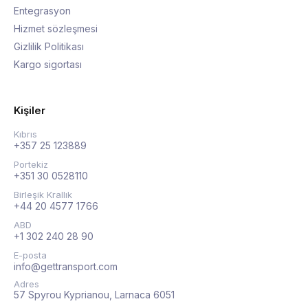
Entegrasyon
Hizmet sözleşmesi
Gizlilik Politikası
Kargo sigortası
Kişiler
Kıbrıs
+357 25 123889
Portekiz
+351 30 0528110
Birleşik Krallık
+44 20 4577 1766
ABD
+1 302 240 28 90
E-posta
info@gettransport.com
Adres
57 Spyrou Kyprianou, Larnaca 6051