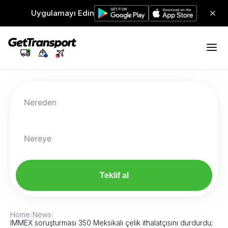
Uygulamayı Edin
Nereden
Nereye
Teklif al
Home
/
News
/
IMMEX soruşturması 350 Meksikalı çelik ithalatçısını durdurdu;