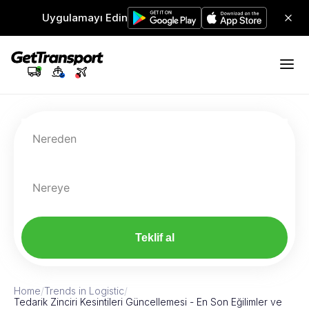
Uygulamayı Edin
Nereden
Nereye
Teklif al
Home
/
Trends in Logistic
/
Tedarik Zinciri Kesintileri Güncellemesi - En Son Eğilimler ve