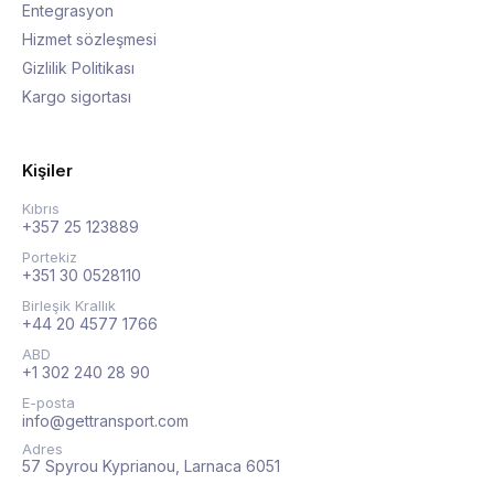
Entegrasyon
Hizmet sözleşmesi
Gizlilik Politikası
Kargo sigortası
Kişiler
Kıbrıs
+357 25 123889
Portekiz
+351 30 0528110
Birleşik Krallık
+44 20 4577 1766
ABD
+1 302 240 28 90
E-posta
info@gettransport.com
Adres
57 Spyrou Kyprianou, Larnaca 6051