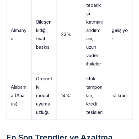
tedarik
çi
Bileşen
katmanl
Almany
kıtlığı,
andırm
gelişiyo
23%
a
fiyat
ası,
r
baskısı
uzun
vadeli
ihaleler
Otomot
stok
Alabam
iv
tampon
a (Ana
modül
14%
ları,
istikrarlı
üs)
uyums
kredi
uzluğu
tesisleri
En Son Trendler ve Azaltma