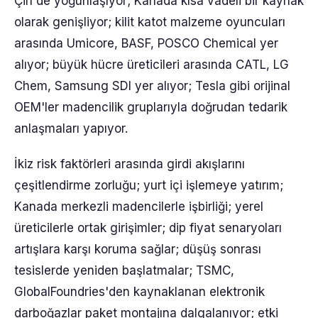
Çin'de yoğunlaşıyor; Kanada kısa vadeli bir kaynak
olarak genişliyor; kilit katot malzeme oyuncuları
arasında Umicore, BASF, POSCO Chemical yer
alıyor; büyük hücre üreticileri arasında CATL, LG
Chem, Samsung SDI yer alıyor; Tesla gibi orijinal
OEM'ler madencilik gruplarıyla doğrudan tedarik
anlaşmaları yapıyor.
İkiz risk faktörleri arasında girdi akışlarını
çeşitlendirme zorluğu; yurt içi işlemeye yatırım;
Kanada merkezli madencilerle işbirliği; yerel
üreticilerle ortak girişimler; dip fiyat senaryoları
artışlara karşı koruma sağlar; düşüş sonrası
tesislerde yeniden başlatmalar; TSMC,
GlobalFoundries'den kaynaklanan elektronik
darboğazlar paket montajına dalgalanıyor; etki