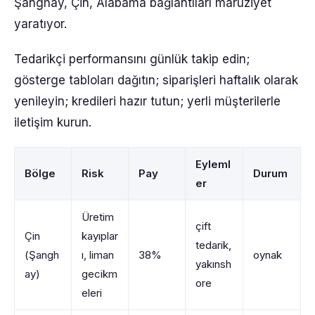
Şanghay, Çin, Alabama bağlantıları maruziyet
yaratıyor.
Tedarikçi performansını günlük takip edin;
gösterge tabloları dağıtın; siparişleri haftalık olarak
yenileyin; kredileri hazır tutun; yerli müşterilerle
iletişim kurun.
Eyleml
Bölge
Risk
Pay
Durum
er
Üretim
çift
Çin
kayıplar
tedarik,
(Şangh
ı, liman
38%
oynak
yakınsh
ay)
gecikm
ore
eleri