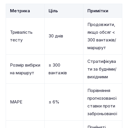
Метрика
Ціль
Примітки
Продовжити,
Тривалість
якщо обсяг <
30 днів
тесту
300 вантажів/
маршрут
Стратифікува
Розмір вибірки
≥ 300
ти за будніми/
на маршрут
вантажів
вихідними
Порівняння
прогнозованої
MAPE
≤ 6%
ставки проти
заброньованої
Прийняті