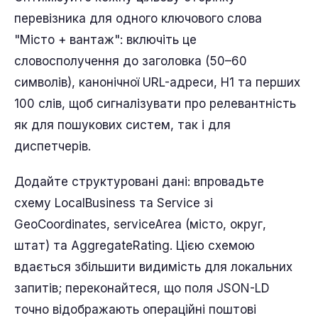
перевізника для одного ключового слова
"Місто + вантаж": включіть це
словосполучення до заголовка (50–60
символів), канонічної URL-адреси, H1 та перших
100 слів, щоб сигналізувати про релевантність
як для пошукових систем, так і для
диспетчерів.
Додайте структуровані дані: впровадьте
схему LocalBusiness та Service зі
GeoCoordinates, serviceArea (місто, округ,
штат) та AggregateRating. Цією схемою
вдається збільшити видимість для локальних
запитів; переконайтеся, що поля JSON-LD
точно відображають операційні поштові