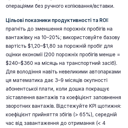
операціями без ручного копіювання/вставки.
Цільові показники продуктивності та ROI:
прагніть до зменшення порожніх пробігів на
вантажівку на 10–20%; використовуйте базову
вартість $1,20–$1,80 за порожній пробіг для
оцінки економії (200 порожніх пробігів менше =
$240–$360 на місяць на транспортний засіб).
Для володіння навіть невеликими автопарками
ця математика дає 3–9 місяців окупності
абонентської плати, коли дошка покращує
зіставлення вантажів та коефіцієнт заповнення
зворотних вантажів. Відстежуйте KPI щотижня:
коефіцієнт прийняття збігів (> 65%), середній
час від завантаження до отримання (< 4