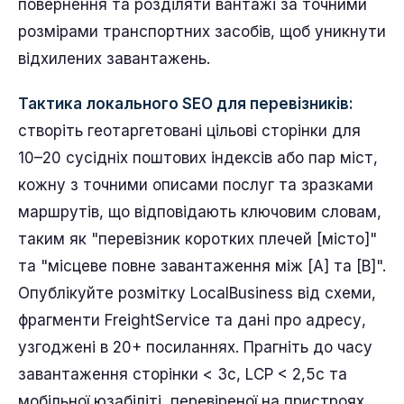
повернення та розділяти вантажі за точними
розмірами транспортних засобів, щоб уникнути
відхилених завантажень.
Тактика локального SEO для перевізників:
створіть геотаргетовані цільові сторінки для
10–20 сусідніх поштових індексів або пар міст,
кожну з точними описами послуг та зразками
маршрутів, що відповідають ключовим словам,
таким як "перевізник коротких плечей [місто]"
та "місцеве повне завантаження між [A] та [B]".
Опублікуйте розмітку LocalBusiness від схеми,
фрагменти FreightService та дані про адресу,
узгоджені в 20+ посиланнях. Прагніть до часу
завантаження сторінки < 3с, LCP < 2,5с та
мобільної юзабіліті, перевіреної на пристроях