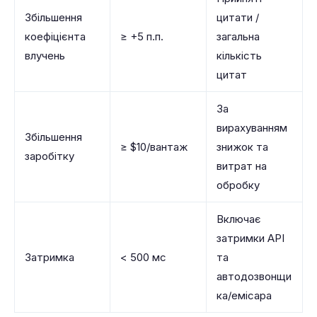
Збільшення
цитати /
коефіцієнта
≥ +5 п.п.
загальна
влучень
кількість
цитат
За
вирахуванням
Збільшення
≥ $10/вантаж
знижок та
заробітку
витрат на
обробку
Включає
затримки API
Затримка
< 500 мс
та
автодозвонщи
ка/емісара