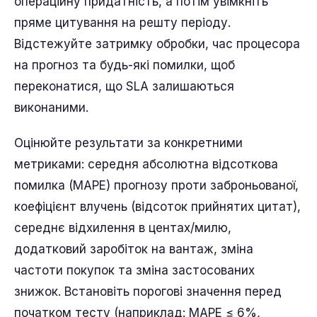
операційну придатність, а потім увімкніть
пряме цитування на решту періоду.
Відстежуйте затримку обробки, час процесора
на прогноз та будь-які помилки, щоб
переконатися, що SLA залишаються
виконаними.
Оцінюйте результати за конкретними
метриками: середня абсолютна відсоткова
помилка (MAPE) прогнозу проти заброньованої,
коефіцієнт влучень (відсоток прийнятих цитат),
середнє відхилення в центах/милю,
додатковий заробіток на вантаж, зміна
частоти покупок та зміна застосованих
знижок. Встановіть порогові значення перед
початком тесту (наприклад: MAPE ≤ 6%,