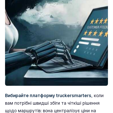
Вибирайте платформу truckersmarters
, коли
вам потрібні швидші збіги та чіткіші рішення
щодо маршрутів: вона централізує ціни на