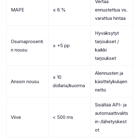
Vertaa
MAPE
≤ 6 %
ennustettua vs.
varattua hintaa
Hyväksytyt
Osumaprosenti
tarjoukset /
≥ +5 pp
n nousu
kaikki
tarjoukset
Alennusten ja
≥ 10
Ansion nousu
käsittelykulujen
dollaria/kuorma
netto
Sisältää API- ja
automaattivalits
Viive
< 500 ms
in-/lähetyskest
ot