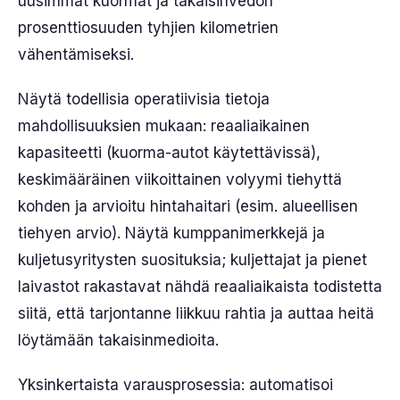
uusimmat kuormat ja takaisinvedon
prosenttiosuuden tyhjien kilometrien
vähentämiseksi.
Näytä todellisia operatiivisia tietoja
mahdollisuuksien mukaan: reaaliaikainen
kapasiteetti (kuorma-autot käytettävissä),
keskimääräinen viikoittainen volyymi tiehyttä
kohden ja arvioitu hintahaitari (esim. alueellisen
tiehyen arvio). Näytä kumppanimerkkejä ja
kuljetusyritysten suosituksia; kuljettajat ja pienet
laivastot rakastavat nähdä reaaliaikaista todistetta
siitä, että tarjontanne liikkuu rahtia ja auttaa heitä
löytämään takaisinmedioita.
Yksinkertaista varausprosessia: automatisoi