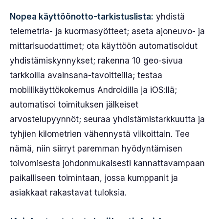
Nopea käyttöönotto-tarkistuslista:
yhdistä
telemetria- ja kuormasyötteet; aseta ajoneuvo- ja
mittarisuodattimet; ota käyttöön automatisoidut
yhdistämiskynnykset; rakenna 10 geo-sivua
tarkkoilla avainsana-tavoitteilla; testaa
mobiilikäyttökokemus Androidilla ja iOS:llä;
automatisoi toimituksen jälkeiset
arvostelupyynnöt; seuraa yhdistämistarkkuutta ja
tyhjien kilometrien vähennystä viikoittain. Tee
nämä, niin siirryt paremman hyödyntämisen
toivomisesta johdonmukaisesti kannattavampaan
paikalliseen toimintaan, jossa kumppanit ja
asiakkaat rakastavat tuloksia.