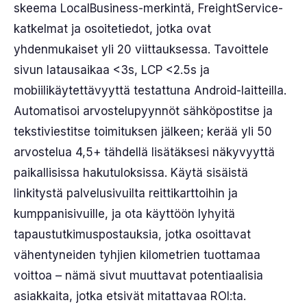
skeema LocalBusiness-merkintä, FreightService-
katkelmat ja osoitetiedot, jotka ovat
yhdenmukaiset yli 20 viittauksessa. Tavoittele
sivun latausaikaa <3s, LCP <2.5s ja
mobiilikäytettävyyttä testattuna Android-laitteilla.
Automatisoi arvostelupyynnöt sähköpostitse ja
tekstiviestitse toimituksen jälkeen; kerää yli 50
arvostelua 4,5+ tähdellä lisätäksesi näkyvyyttä
paikallisissa hakutuloksissa. Käytä sisäistä
linkitystä palvelusivuilta reittikarttoihin ja
kumppanisivuille, ja ota käyttöön lyhyitä
tapaustutkimuspostauksia, jotka osoittavat
vähentyneiden tyhjien kilometrien tuottamaa
voittoa – nämä sivut muuttavat potentiaalisia
asiakkaita, jotka etsivät mitattavaa ROI:ta.