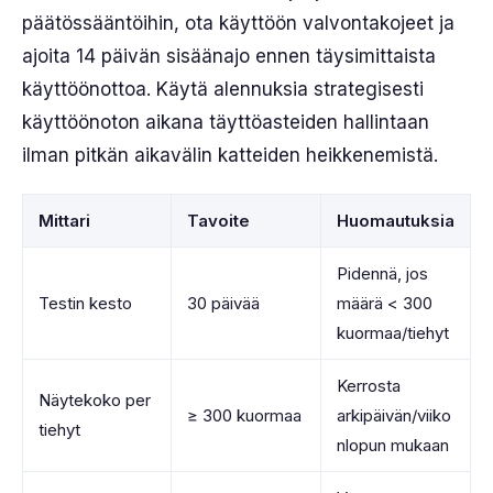
päätössääntöihin, ota käyttöön valvontakojeet ja
ajoita 14 päivän sisäänajo ennen täysimittaista
käyttöönottoa. Käytä alennuksia strategisesti
käyttöönoton aikana täyttöasteiden hallintaan
ilman pitkän aikavälin katteiden heikkenemistä.
Mittari
Tavoite
Huomautuksia
Pidennä, jos
Testin kesto
30 päivää
määrä < 300
kuormaa/tiehyt
Kerrosta
Näytekoko per
≥ 300 kuormaa
arkipäivän/viiko
tiehyt
nlopun mukaan