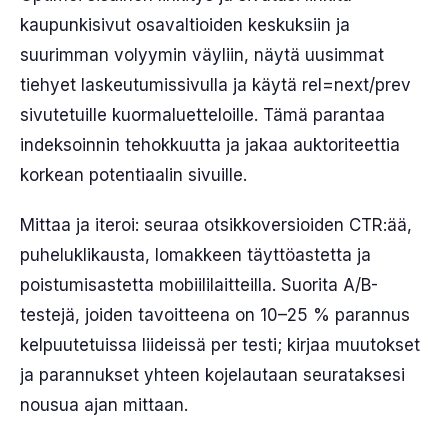
kaupunkisivut osavaltioiden keskuksiin ja
suurimman volyymin väyliin, näytä uusimmat
tiehyet laskeutumissivulla ja käytä rel=next/prev
sivutetuille kuormaluetteloille. Tämä parantaa
indeksoinnin tehokkuutta ja jakaa auktoriteettia
korkean potentiaalin sivuille.
Mittaa ja iteroi: seuraa otsikkoversioiden CTR:ää,
puheluklikausta, lomakkeen täyttöastetta ja
poistumisastetta mobiililaitteilla. Suorita A/B-
testejä, joiden tavoitteena on 10–25 % parannus
kelpuutetuissa liideissä per testi; kirjaa muutokset
ja parannukset yhteen kojelautaan seurataksesi
nousua ajan mittaan.