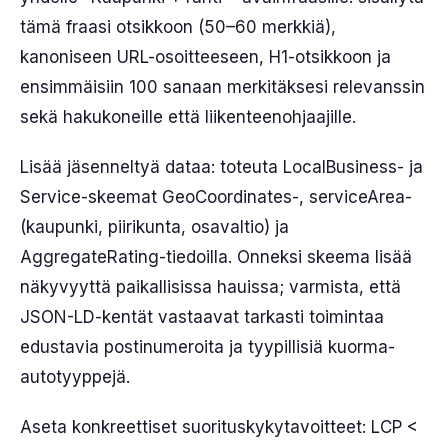
tämä fraasi otsikkoon (50–60 merkkiä),
kanoniseen URL-osoitteeseen, H1-otsikkoon ja
ensimmäisiin 100 sanaan merkitäksesi relevanssin
sekä hakukoneille että liikenteenohjaajille.
Lisää jäsenneltyä dataa: toteuta LocalBusiness- ja
Service-skeemat GeoCoordinates-, serviceArea-
(kaupunki, piirikunta, osavaltio) ja
AggregateRating-tiedoilla. Onneksi skeema lisää
näkyvyyttä paikallisissa hauissa; varmista, että
JSON-LD-kentät vastaavat tarkasti toimintaa
edustavia postinumeroita ja tyypillisiä kuorma-
autotyyppejä.
Aseta konkreettiset suorituskykytavoitteet: LCP <