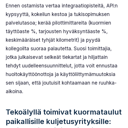
Ennen ostamista vertaa integraatiopisteitä, API:n
kypsyyttä, kokeilun kestoa ja tukisopimuksen
palvelutasoa; kerää pilottimittareita (kuormien
täyttöaste %, tarjousten hyväksyntäaste %,
keskimääräiset tyhjät kilometrit) ja pyydä
kollegoilta suoraa palautetta. Suosi toimittajia,
jotka julkaisevat selkeät tiekartat ja hiljattain
tehdyt uudelleensuunnittelut, jotta voit ennustaa
huoltokäyttöönottoja ja käyttöliittymämuutoksia
sen sijaan, että joutuisit kohtaamaan ne ruuhka-
aikoina.
Tekoälyllä toimivat kuormataulut
paikallisille kuljetusyrityksille: