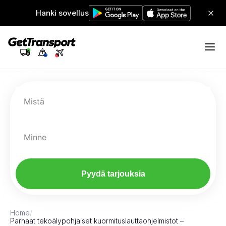
Hanki sovellus
Mistä
Minne
Pyydä tarjouksia
Home
/
Parhaat tekoälypohjaiset kuormituslauttaohjelmistot –