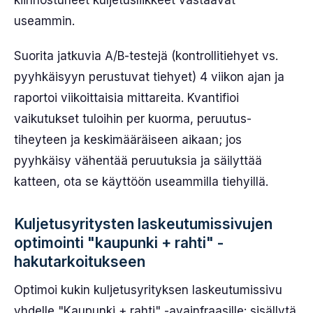
kiinnostuneet kuljetusliikkeet vastaavat
useammin.
Suorita jatkuvia A/B-testejä (kontrollitiehyet vs.
pyyhkäisyyn perustuvat tiehyet) 4 viikon ajan ja
raportoi viikoittaisia mittareita. Kvantifioi
vaikutukset tuloihin per kuorma, peruutus-
tiheyteen ja keskimääräiseen aikaan; jos
pyyhkäisy vähentää peruutuksia ja säilyttää
katteen, ota se käyttöön useammilla tiehyillä.
Kuljetusyritysten laskeutumissivujen
optimointi "kaupunki + rahti" -
hakutarkoitukseen
Optimoi kukin kuljetusyrityksen laskeutumissivu
yhdelle "Kaupunki + rahti" -avainfraasille: sisällytä