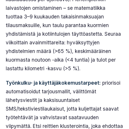
laivastojen omistaminen – se matematiikka
tuottaa 3–9 kuukauden takaisinmaksuajan
tilausmaksuille, kun taulu parantaa kuormien
yhdistämistä ja kotiintulojen täyttöastetta. Seuraa
viikoittain avainmittareita: hyväksyttyjen
yhdistelmien määrä (>65 %), keskimääräinen
kuormasta noutoon -aika (<4 tuntia) ja tulot per
lastattu kilometri -kasvu (>5 %).
Työnkulku- ja käyttäjäkokemustarpeet:
priorisoi
automatisoidut tarjousmallit, välittömät
lähetysviestit ja kaksisuuntaiset
SMS/tekstiviestilaukaisut, jotta kuljettajat saavat
työtehtävät ja vahvistavat saatavuuden
viipymättä. Etsi reittien klusterointia, joka ehdottaa