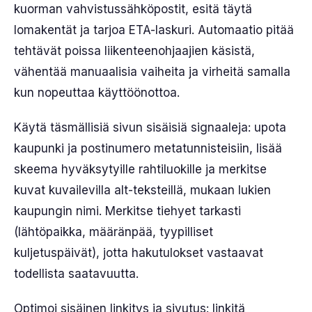
kuorman vahvistussähköpostit, esitä täytä
lomakentät ja tarjoa ETA-laskuri. Automaatio pitää
tehtävät poissa liikenteenohjaajien käsistä,
vähentää manuaalisia vaiheita ja virheitä samalla
kun nopeuttaa käyttöönottoa.
Käytä täsmällisiä sivun sisäisiä signaaleja: upota
kaupunki ja postinumero metatunnisteisiin, lisää
skeema hyväksytyille rahtiluokille ja merkitse
kuvat kuvailevilla alt-teksteillä, mukaan lukien
kaupungin nimi. Merkitse tiehyet tarkasti
(lähtöpaikka, määränpää, tyypilliset
kuljetuspäivät), jotta hakutulokset vastaavat
todellista saatavuutta.
Optimoi sisäinen linkitys ja sivutus: linkitä