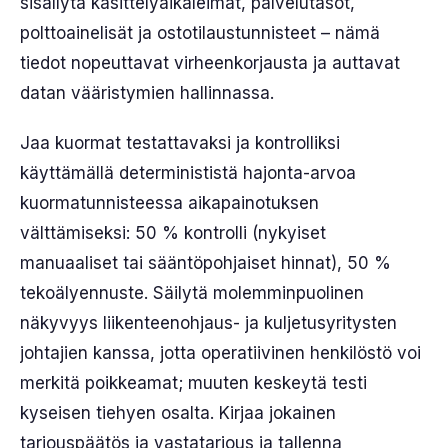
sisällytä käsittelyaikaleimat, palvelutasot,
polttoainelisät ja ostotilaustunnisteet – nämä
tiedot nopeuttavat virheenkorjausta ja auttavat
datan vääristymien hallinnassa.
Jaa kuormat testattavaksi ja kontrolliksi
käyttämällä determinististä hajonta-arvoa
kuormatunnisteessa aikapainotuksen
välttämiseksi: 50 % kontrolli (nykyiset
manuaaliset tai sääntöpohjaiset hinnat), 50 %
tekoälyennuste. Säilytä molemminpuolinen
näkyvyys liikenteenohjaus- ja kuljetusyritysten
johtajien kanssa, jotta operatiivinen henkilöstö voi
merkitä poikkeamat; muuten keskeytä testi
kyseisen tiehyen osalta. Kirjaa jokainen
tarjouspäätös ja vastatarjous ja tallenna