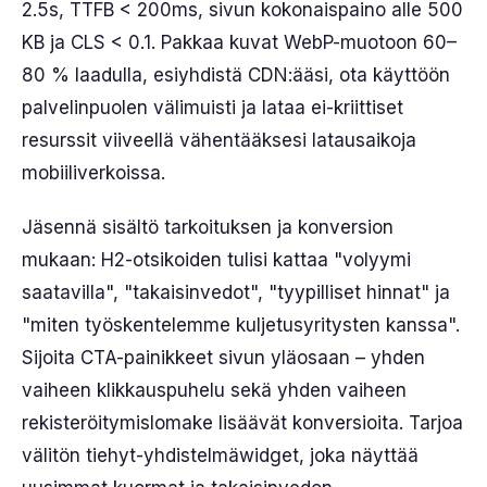
2.5s, TTFB < 200ms, sivun kokonaispaino alle 500
KB ja CLS < 0.1. Pakkaa kuvat WebP-muotoon 60–
80 % laadulla, esiyhdistä CDN:ääsi, ota käyttöön
palvelinpuolen välimuisti ja lataa ei-kriittiset
resurssit viiveellä vähentääksesi latausaikoja
mobiiliverkoissa.
Jäsennä sisältö tarkoituksen ja konversion
mukaan: H2-otsikoiden tulisi kattaa "volyymi
saatavilla", "takaisinvedot", "tyypilliset hinnat" ja
"miten työskentelemme kuljetusyritysten kanssa".
Sijoita CTA-painikkeet sivun yläosaan – yhden
vaiheen klikkauspuhelu sekä yhden vaiheen
rekisteröitymislomake lisäävät konversioita. Tarjoa
välitön tiehyt-yhdistelmäwidget, joka näyttää