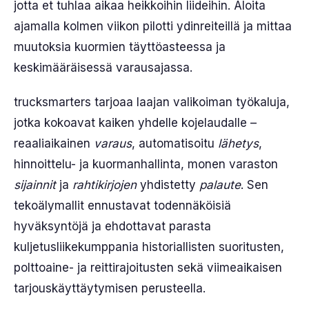
jotta et tuhlaa aikaa heikkoihin liideihin. Aloita
ajamalla kolmen viikon pilotti ydinreiteillä ja mittaa
muutoksia kuormien täyttöasteessa ja
keskimääräisessä varausajassa.
trucksmarters tarjoaa laajan valikoiman työkaluja,
jotka kokoavat kaiken yhdelle kojelaudalle –
reaaliaikainen
varaus
, automatisoitu
lähetys
,
hinnoittelu- ja kuormanhallinta, monen varaston
sijainnit
ja
rahtikirjojen
yhdistetty
palaute
. Sen
tekoälymallit ennustavat todennäköisiä
hyväksyntöjä ja ehdottavat parasta
kuljetusliikekumppania historiallisten suoritusten,
polttoaine- ja reittirajoitusten sekä viimeaikaisen
tarjouskäyttäytymisen perusteella.