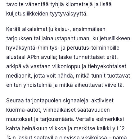
tavoite vähentää tyhjiä kilometrejä ja lisää
kuljetusliikkeiden tyytyväisyyttä.
Kerää aikaleimat julkaisu-, ensimmäisen
tarjouksen tai lainaustapahtuman, kuljetusliikkeen
hyväksyntä-/nimitys- ja peruutus-toiminnoille
alustasi API:n avulla; laske tunneittaiset erät,
arkipäivä vastaan viikonloppu ja tiehyekohtaiset
mediaanit, jotta voit nähdä, mitkä tunnit tuottavat
eniten yhdistelmiä ja mitkä aiheuttavat viiveitä.
Seuraa tarjontapuolen signaaleja: aktiiviset
kuorma-autot, viimeaikaiset saatavuuden
muutokset ja tarjousmäärä. Vertaile esimerkiksi
kahta heinäkuun viikkoa ja merkitse kaikki yli 12
%:n laskut saatavilla olevissa yksiköissä – nämä