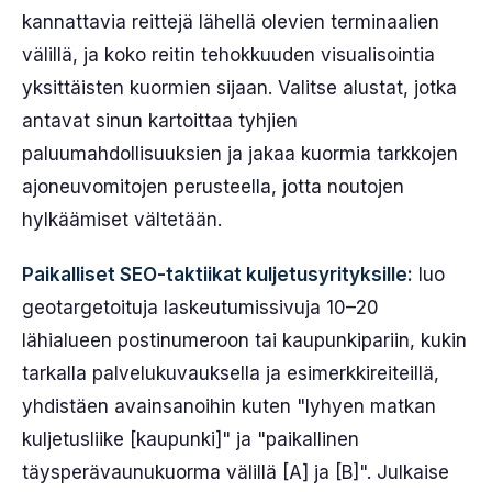
kannattavia reittejä lähellä olevien terminaalien
välillä, ja koko reitin tehokkuuden visualisointia
yksittäisten kuormien sijaan. Valitse alustat, jotka
antavat sinun kartoittaa tyhjien
paluumahdollisuuksien ja jakaa kuormia tarkkojen
ajoneuvomitojen perusteella, jotta noutojen
hylkäämiset vältetään.
Paikalliset SEO-taktiikat kuljetusyrityksille:
luo
geotargetoituja laskeutumissivuja 10–20
lähialueen postinumeroon tai kaupunkipariin, kukin
tarkalla palvelukuvauksella ja esimerkkireiteillä,
yhdistäen avainsanoihin kuten "lyhyen matkan
kuljetusliike [kaupunki]" ja "paikallinen
täysperävaunukuorma välillä [A] ja [B]". Julkaise