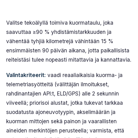
Valitse tekoälyllä toimiva kuormataulu, joka
saavuttaa ≥90 % yhdistämistarkkuuden ja
vähentää tyhjiä kilometrejä vähintään 15 %
ensimmäisten 90 päivän aikana, jotta paikallisista
reiteistäsi tulee nopeasti mitattavia ja kannattavia.
Valintakriteerit:
vaadi reaaliaikaisia kuorma- ja
telemetriasyötteitä (välittäjän ilmoitukset,
rahdinantajien API:t, ELD/GPS) alle 2 sekunnin
viiveellä; priorisoi alustat, jotka tukevat tarkkaa
suodatusta ajoneuvotyypin, akselimäärän ja
kuorman mittojen sekä painon ja vaarallisten
aineiden merkintöjen perusteella; varmista, että