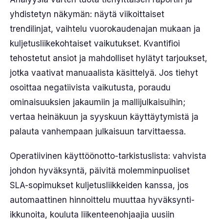
yhdistetyn näkymän: näytä viikoittaiset
trendilinjat, vaihtelu vuorokaudenajan mukaan ja
kuljetusliikekohtaiset vaikutukset. Kvantifioi
tehostetut ansiot ja mahdolliset hylätyt tarjoukset,
jotka vaativat manuaalista käsittelyä. Jos tiehyt
osoittaa negatiivista vaikutusta, poraudu
ominaisuuksien jakaumiin ja mallijulkaisuihin;
vertaa heinäkuun ja syyskuun käyttäytymistä ja
palauta vanhempaan julkaisuun tarvittaessa.
Operatiivinen käyttöönotto-tarkistuslista: vahvista
johdon hyväksyntä, päivitä molemminpuoliset
SLA-sopimukset kuljetusliikkeiden kanssa, jos
automaattinen hinnoittelu muuttaa hyväksynti-
ikkunoita, kouluta liikenteenohjaajia uusiin