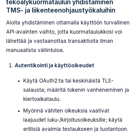
tekoälykuormataulun yhdistäminen
TMS- ja liikenteenohjaustyökaluihin
Aloita yhdistäminen ottamalla käyttöön turvallinen
API-avainten vaihto, jotta kuormataulukkosi voi
lähettää ja vastaanottaa transaktioita ilman
manuaalista väliintuloa.
Autentikointi ja käyttöoikeudet
Käytä OAuth2:ta tai keskinäistä TLS-
salausta; määritä tokenin vanheneminen ja
kiertoaikataulu.
Myönnä vähiten oikeuksia vaativat
laajuudet luku-/kirjoitusoikeuksille; käytä
erillisiä avaimia testaukseen ja tuotantoon.