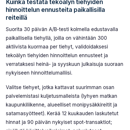
Kuinka testata tekoälyn tiehyiden
hinnoittelun ennusteita paikallisilla
reiteillä
Suorita 30 päivän A/B-testi kolmella edustavalla
paikallisella tiehyllä, joilla on vähintään 300
aktiivista kuormaa per tiehyt, validoidaksesi
tekoälyn tiehyiden hinnoittelun ennusteet ja
verrataksesi heinä- ja syyskuun julkaisuja suoraan
nykyiseen hinnoittelumalliisi.
Valitse tiehyet, jotka kattavat suurimman osan
palvelemistasi kuljetusmalleista (lyhyen matkan
kaupunkiliikenne, alueelliset monipysäkkireitit ja
satamasyötteet). Kerää 12 kuukauden laskutetut
hinnat ja 90 päivän nykyiset spot-transaktiot;