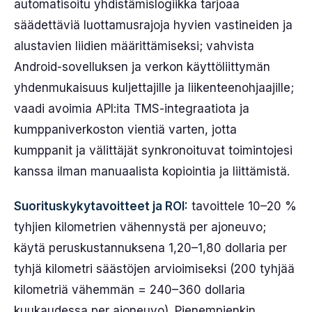
automatisoitu yhdistämislogiikka tarjoaa
säädettäviä luottamusrajoja hyvien vastineiden ja
alustavien liidien määrittämiseksi; vahvista
Android-sovelluksen ja verkon käyttöliittymän
yhdenmukaisuus kuljettajille ja liikenteenohjaajille;
vaadi avoimia API:ita TMS-integraatiota ja
kumppaniverkoston vientiä varten, jotta
kumppanit ja välittäjät synkronoituvat toimintojesi
kanssa ilman manuaalista kopiointia ja liittämistä.
Suorituskykytavoitteet ja ROI:
tavoittele 10–20 %
tyhjien kilometrien vähennystä per ajoneuvo;
käytä peruskustannuksena 1,20–1,80 dollaria per
tyhjä kilometri säästöjen arvioimiseksi (200 tyhjää
kilometriä vähemmän = 240–360 dollaria
kuukaudessa per ajoneuvo). Pienempienkin