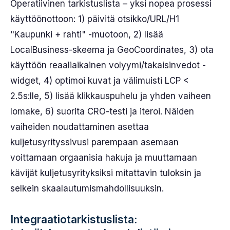
Operatiivinen tarkistuslista – yksi nopea prosessi
käyttöönottoon: 1) päivitä otsikko/URL/H1
"Kaupunki + rahti" -muotoon, 2) lisää
LocalBusiness-skeema ja GeoCoordinates, 3) ota
käyttöön reaaliaikainen volyymi/takaisinvedot -
widget, 4) optimoi kuvat ja välimuisti LCP <
2.5s:lle, 5) lisää klikkauspuhelu ja yhden vaiheen
lomake, 6) suorita CRO-testi ja iteroi. Näiden
vaiheiden noudattaminen asettaa
kuljetusyrityssivusi parempaan asemaan
voittamaan orgaanisia hakuja ja muuttamaan
kävijät kuljetusyrityksiksi mitattavin tuloksin ja
selkein skaalautumismahdollisuuksin.
Integraatiotarkistuslista: