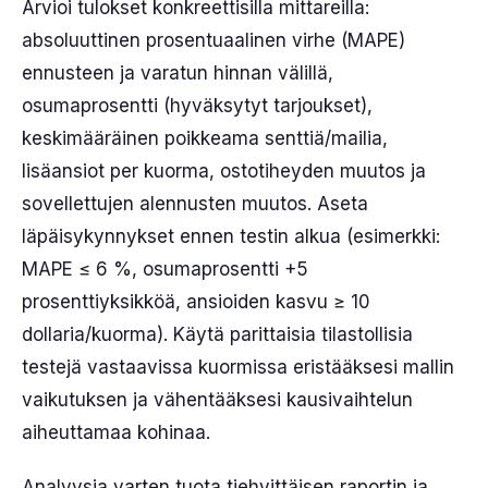
Arvioi tulokset konkreettisilla mittareilla:
absoluuttinen prosentuaalinen virhe (MAPE)
ennusteen ja varatun hinnan välillä,
osumaprosentti (hyväksytyt tarjoukset),
keskimääräinen poikkeama senttiä/mailia,
lisäansiot per kuorma, ostotiheyden muutos ja
sovellettujen alennusten muutos. Aseta
läpäisykynnykset ennen testin alkua (esimerkki:
MAPE ≤ 6 %, osumaprosentti +5
prosenttiyksikköä, ansioiden kasvu ≥ 10
dollaria/kuorma). Käytä parittaisia tilastollisia
testejä vastaavissa kuormissa eristääksesi mallin
vaikutuksen ja vähentääksesi kausivaihtelun
aiheuttamaa kohinaa.
Analyysia varten tuota tiehyittäisen raportin ja