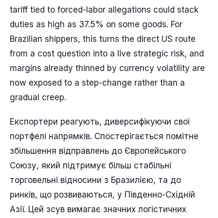
tariff tied to forced-labor allegations could stack
duties as high as 37.5% on some goods. For
Brazilian shippers, this turns the direct US route
from a cost question into a live strategic risk, and
margins already thinned by currency volatility are
now exposed to a step-change rather than a
gradual creep.
Експортери реагують, диверсифікуючи свої
портфелі напрямків. Спостерігається помітне
збільшення відправлень до Європейського
Союзу, який підтримує більш стабільні
торговельні відносини з Бразилією, та до
ринків, що розвиваються, у Південно-Східній
Азії. Цей зсув вимагає значних логістичних