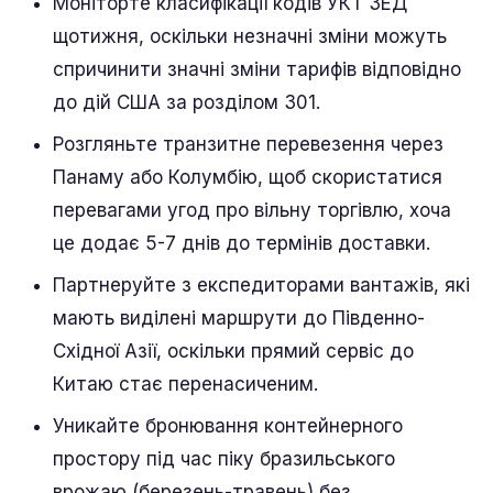
Моніторте класифікації кодів УКТ ЗЕД
щотижня, оскільки незначні зміни можуть
спричинити значні зміни тарифів відповідно
до дій США за розділом 301.
Розгляньте транзитне перевезення через
Панаму або Колумбію, щоб скористатися
перевагами угод про вільну торгівлю, хоча
це додає 5-7 днів до термінів доставки.
Партнеруйте з експедиторами вантажів, які
мають виділені маршрути до Південно-
Східної Азії, оскільки прямий сервіс до
Китаю стає перенасиченим.
Уникайте бронювання контейнерного
простору під час піку бразильського
врожаю (березень-травень) без