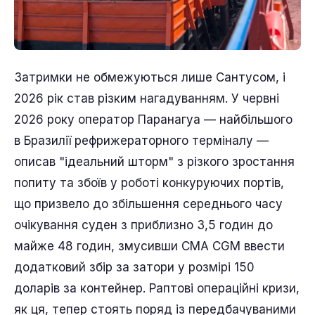
Затримки не обмежуються лише Сантусом, і
2026 рік став різким нагадуванням. У червні
2026 року оператор Паранагуа — найбільшого
в Бразилії рефрижераторного терміналу —
описав "ідеальний шторм" з різкого зростання
попиту та збоїв у роботі конкуруючих портів,
що призвело до збільшення середнього часу
очікування суден з приблизно 3,5 годин до
майже 48 годин, змусивши CMA CGM ввести
додатковий збір за затори у розмірі 150
доларів за контейнер. Раптові операційні кризи,
як ця, тепер стоять поряд із передбачуваними