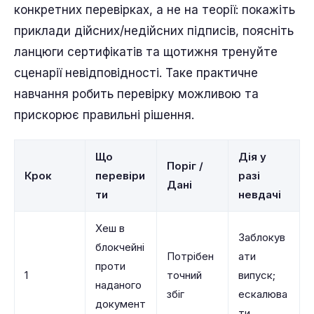
конкретних перевірках, а не на теорії: покажіть
приклади дійсних/недійсних підписів, поясніть
ланцюги сертифікатів та щотижня тренуйте
сценарії невідповідності. Таке практичне
навчання робить перевірку можливою та
прискорює правильні рішення.
Що
Дія у
Поріг /
Крок
перевіри
разі
Дані
ти
невдачі
Хеш в
Заблокув
блокчейні
Потрібен
ати
проти
1
точний
випуск;
наданого
збіг
ескалюва
документ
ти