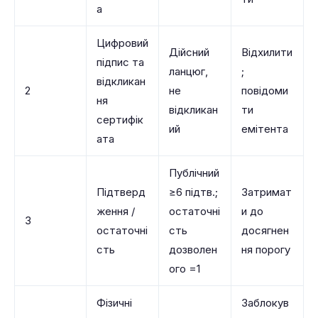
а
Цифровий
Дійсний
Відхилити
підпис та
ланцюг,
;
відкликан
2
не
повідоми
ня
відкликан
ти
сертифік
ий
емітента
ата
Публічний
Підтверд
≥6 підтв.;
Затримат
ження /
остаточні
и до
3
остаточні
сть
досягнен
сть
дозволен
ня порогу
ого =1
Фізичні
Заблокув