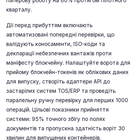
паперову роботу на 80% протягом пілотного
кварталу.
Дії перед прибуттям включають
автоматизовані попередні перевірки, що
валідують коносаменти, ISO-коди та
декларації небезпечних вантажів проти
маніфесту блокчейну. Налаштуйте ворота для
прийому блокчейн-токенів як облікових даних
для випуску, створіть адаптери API до
застарілих систем TOS/ERP та проведіть
паралельну ручну перевірку для перших 1000
операцій. Цільові показники прийняття
системи: 95% точного збігу по полях
документів та пропускна здатність воріт 30
хвилин для випущених контейнерів.