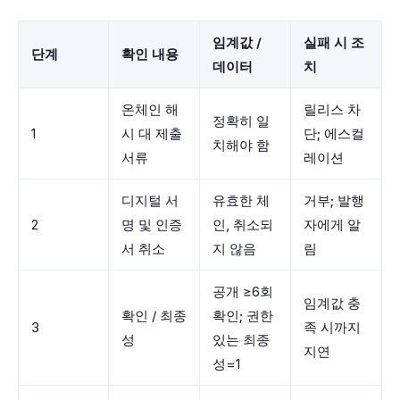
임계값 /
실패 시 조
단계
확인 내용
데이터
치
온체인 해
릴리스 차
정확히 일
1
시 대 제출
단; 에스컬
치해야 함
서류
레이션
디지털 서
유효한 체
거부; 발행
2
명 및 인증
인, 취소되
자에게 알
서 취소
지 않음
림
공개 ≥6회
임계값 충
확인 / 최종
확인; 권한
3
족 시까지
성
있는 최종
지연
성=1