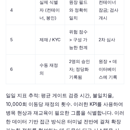
실제 식별
원장 필드
컨테이너
4
자 (컨테이
와 정확히
잠금; 검사
너, 봉인)
일치
개시
위험 점수
5
제재 / KYC
> 구성 가
2차 심사
능한 한계
2명의 승인
원장 + 데
수동 재정
6
자; 정당화
이터베이
의
기록됨
스에 기록
일일 지표 추적: 평균 게이트 검증 시간, 불일치율,
10,000회 이동당 재정의 횟수. 이러한 KPI를 사용하여
병목 현상과 재교육이 필요한 그룹을 식별합니다. 이러
한 데이터 기반 접근 방식은 터미널 전반에 걸쳐 확장