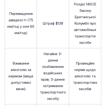
Розділ 146(3)
Закону
Перевищення
Британської
швидкості (75
Штраф $138
Колумбії про
км/год у зоні 60
автомобільні
км/год)
транспортні
засоби
Негайне 3-
денне
Вживання
Провінційні
позбавлення
алкоголю за
норми щодо
водійських
кермом (вище
алкоголю та
прав; 3-денне
допустимої
транспортних
затримання
межі)
засобів
транспортного
засобу