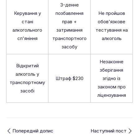
3-денне
Керування у
позбавлення
Не пройшов
стані
прав +
обов'язкове
алкогольного
затримання
тестування на
сп'яніння
транспортного
алкоголь
засобу
Незаконне
Відкритий
зберігання
алкоголь у
Штраф $230
згідно із
транспортному
законом про
засобі
ліцензування
Попередній допис
Наступний пост