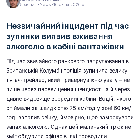
5 хв чит.
•
News
•
16 січня 2026 р.
Незвичайний інцидент під час
зупинки виявив вживання
алкоголю в кабіні вантажівки
Під час звичайного ранкового патрулювання в
Британській Колумбії поліція зупинила велику
тягач-трейлер, який привернув їхню увагу – не
лише через перевищення швидкості, а й через
дивне видовище всередині кабіни. Водій, якого
спіймали за швидкістю 75 км/год у зоні 60 км/
год, запалив свічку, ймовірно, щоб замаскувати
запах алкоголю. Однак цей маленький трюк не
зміг обдурити офіцерів, які проводили