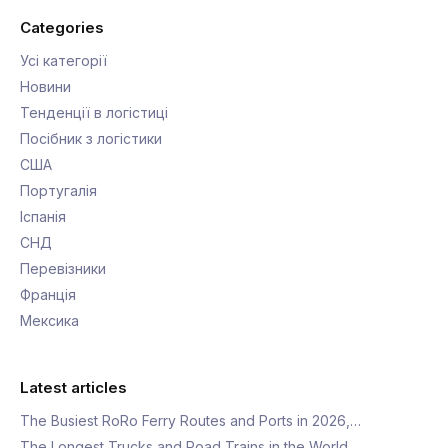
Categories
Усі категорії
Новини
Тенденції в логістиці
Посібник з логістики
США
Португалія
Іспанія
СНД
Перевізники
Франція
Мексика
Latest articles
The Busiest RoRo Ferry Routes and Ports in 2026,…
The Longest Trucks and Road Trains in the World…