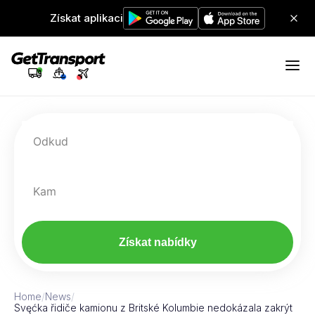
Získat aplikaci
Odkud
Kam
Získat nabídky
Home
/
News
/
Svęćka řidiče kamionu z Britské Kolumbie nedokázala zakrýt