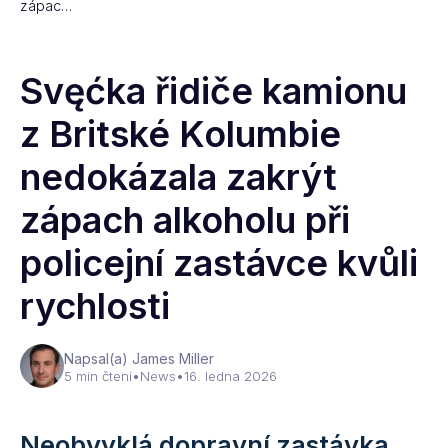
zápac…
Svęćka řidiče kamionu
z Britské Kolumbie
nedokázala zakrýt
zápach alkoholu při
policejní zastávce kvůli
rychlosti
Napsal(a) James Miller
5 min čtení
•
News
•
16. ledna 2026
Neobvyklá dopravní zastávka