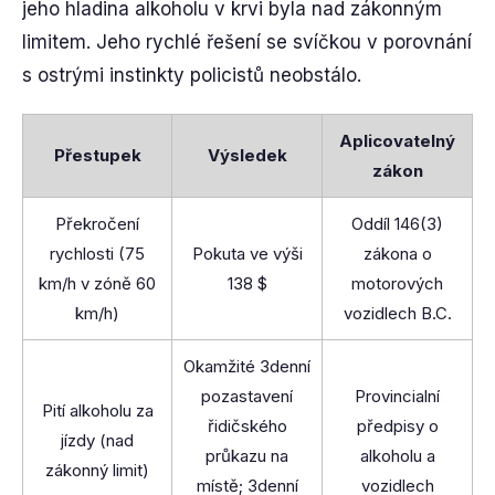
jeho hladina alkoholu v krvi byla nad zákonným
limitem. Jeho rychlé řešení se svíčkou v porovnání
s ostrými instinkty policistů neobstálo.
Aplicovatelný
Přestupek
Výsledek
zákon
Překročení
Oddíl 146(3)
rychlosti (75
Pokuta ve výši
zákona o
km/h v zóně 60
138 $
motorových
km/h)
vozidlech B.C.
Okamžité 3denní
pozastavení
Provincialní
Pití alkoholu za
řidičského
předpisy o
jízdy (nad
průkazu na
alkoholu a
zákonný limit)
místě; 3denní
vozidlech