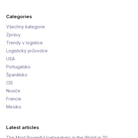
Categories
Všechny kategorie
Zprávy
Trendy v logistice
Logistický průvodce
USA
Portugalsko
Španělsko
CIS
Nosiče
Francie
Mexiko
Latest articles
The Most Powerful Icebreakers in the World in 20…