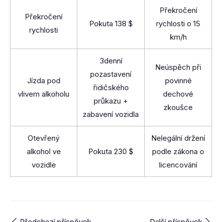
Překročení
Překročení
Pokuta 138 $
rychlosti o 15
rychlosti
km/h
3denní
Neúspěch při
pozastavení
Jízda pod
povinné
řidičského
vlivem alkoholu
dechové
průkazu +
zkoušce
zabavení vozidla
Otevřený
Nelegální držení
alkohol ve
Pokuta 230 $
podle zákona o
vozidle
licencování
Předchozí příspěvek
Další příspěvek