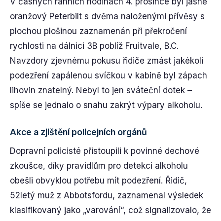
V časných ranních hodinách 4. prosince byl jasně
oranžový Peterbilt s dvěma naloženými přívěsy s
plochou plošinou zaznamenán při překročení
rychlosti na dálnici 3B poblíž Fruitvale, B.C.
Navzdory zjevnému pokusu řidiče zmást jakékoli
podezření zapálenou svíčkou v kabině byl zápach
lihovin znatelný. Nebyl to jen sváteční dotek –
spíše se jednalo o snahu zakrýt výpary alkoholu.
Akce a zjištění policejních orgánů
Dopravní policisté přistoupili k povinné dechové
zkoušce, díky pravidlům pro detekci alkoholu
obešli obvyklou potřebu mít podezření. Řidič,
52letý muž z Abbotsfordu, zaznamenal výsledek
klasifikovaný jako „varování“, což signalizovalo, že