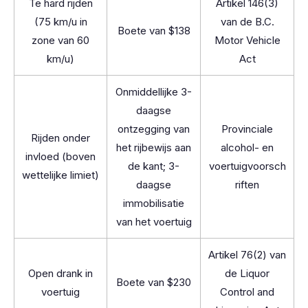
Te hard rijden
Artikel 146(3)
(75 km/u in
van de B.C.
Boete van $138
zone van 60
Motor Vehicle
km/u)
Act
Onmiddellijke 3-
daagse
ontzegging van
Provinciale
Rijden onder
het rijbewijs aan
alcohol- en
invloed (boven
de kant; 3-
voertuigvoorsch
wettelijke limiet)
daagse
riften
immobilisatie
van het voertuig
Artikel 76(2) van
Open drank in
de Liquor
Boete van $230
voertuig
Control and