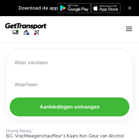
Download de app
Waar vandaan
Waarheen
Aanbiedingen ontvangen
Home
/
News
/
B.C. Vrachtwagenchauffeur's Kaars Kon Geur van Alcohol