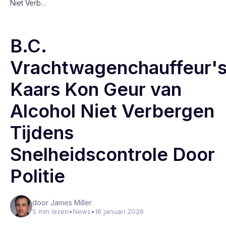
Niet Verb…
B.C.
Vrachtwagenchauffeur'
Kaars Kon Geur van
Alcohol Niet Verbergen
Tijdens
Snelheidscontrole Door
Politie
door James Miller
5 min lezen
•
News
•
16 januari 2026