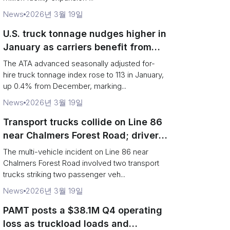
News
2026년 3월 19일
U.S. truck tonnage nudges higher in
January as carriers benefit from
tighter capacity
The ATA advanced seasonally adjusted for-
hire truck tonnage index rose to 113 in January,
up 0.4% from December, marking...
News
2026년 3월 19일
Transport trucks collide on Line 86
near Chalmers Forest Road; driver
charged after secondary impact
The multi-vehicle incident on Line 86 near
Chalmers Forest Road involved two transport
trucks striking two passenger veh...
News
2026년 3월 19일
PAMT posts a $38.1M Q4 operating
loss as truckload loads and