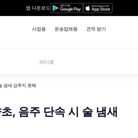
앱 다운로드
사업용
운송업체용
견적 받기
어디로
 술 냄새 감추지 못해
초, 음주 단속 시 술 냄새