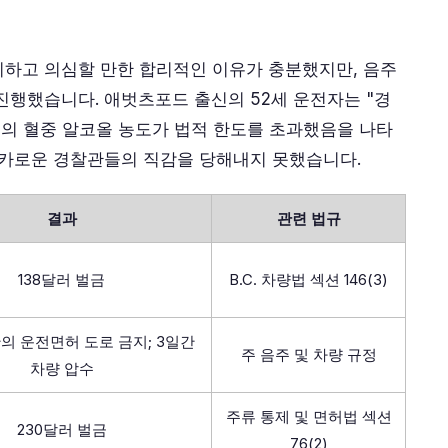
지하고 의심할 만한 합리적인 이유가 충분했지만, 음주
진행했습니다. 애벗츠포드 출신의 52세 운전자는 "경
그의 혈중 알코올 농도가 법적 한도를 초과했음을 나타
날카로운 경찰관들의 직감을 당해내지 못했습니다.
결과
관련 법규
138달러 벌금
B.C. 차량법 섹션 146(3)
의 운전면허 도로 금지; 3일간
주 음주 및 차량 규정
차량 압수
주류 통제 및 면허법 섹션
230달러 벌금
76(2)