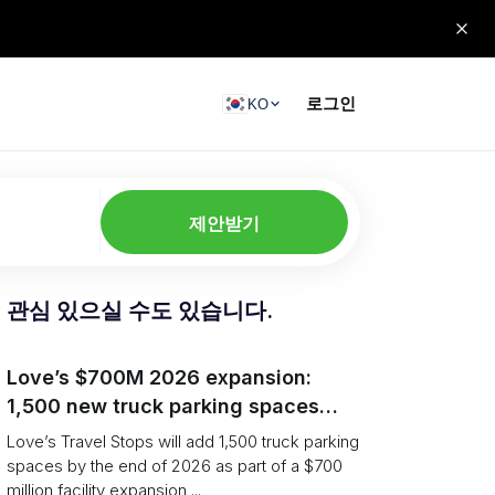
로그인
KO
제안받기
관심 있으실 수도 있습니다.
Love’s $700M 2026 expansion:
1,500 new truck parking spaces
and expanded driver services
Love’s Travel Stops will add 1,500 truck parking
spaces by the end of 2026 as part of a $700
million facility expansion ...