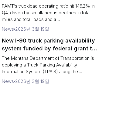
revenue per truck decline
PAMT’s truckload operating ratio hit 146.2% in
Q4, driven by simultaneous declines in total
miles and total loads and a ...
News
2026년 3월 19일
New I-90 truck parking availability
system funded by federal grant to
aid Montana drivers
The Montana Department of Transportation is
deploying a Truck Parking Availability
Information System (TPAIS) along the ...
News
2026년 3월 19일