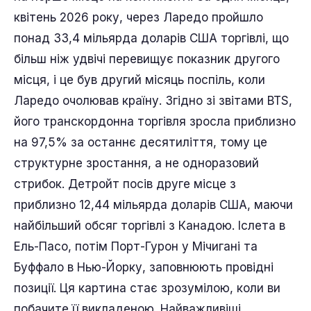
квітень 2026 року, через Ларедо пройшло
понад 33,4 мільярда доларів США торгівлі, що
більш ніж удвічі перевищує показник другого
місця, і це був другий місяць поспіль, коли
Ларедо очолював країну. Згідно зі звітами BTS,
його транскордонна торгівля зросла приблизно
на 97,5% за останнє десятиліття, тому це
структурне зростання, а не одноразовий
стрибок. Детройт посів друге місце з
приблизно 12,44 мільярда доларів США, маючи
найбільший обсяг торгівлі з Канадою. Іслета в
Ель-Пасо, потім Порт-Гурон у Мічигані та
Буффало в Нью-Йорку, заповнюють провідні
позиції. Ця картина стає зрозумілою, коли ви
побачите її викладеною. Найважливіші