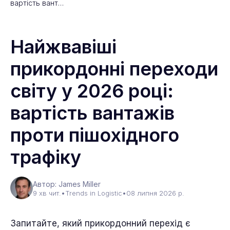
вартість вант…
Найжвавіші
прикордонні переходи
світу у 2026 році:
вартість вантажів
проти пішохідного
трафіку
Автор: James Miller
9 хв чит.
•
Trends in Logistic
•
08 липня 2026 р.
Запитайте, який прикордонний перехід є