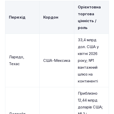
Орієнтовна
торгова
Перехід
Кордон
цінність /
роль
33,4 млрд
дол. США у
квітні 2026
Ларедо,
США-Мексика
року; №1
Техас
вантажний
шлюз на
континенті
Приблизно
12,44 млрд
доларів США;
Детройт,
№ 2 і