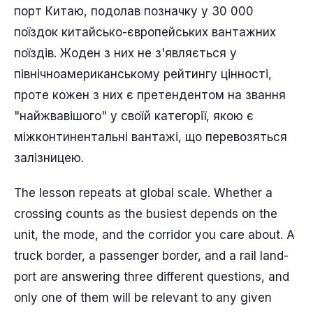
порт Китаю, подолав позначку у 30 000
поїздок китайсько-європейських вантажних
поїздів. Жоден з них не з'являється у
північноамериканському рейтингу цінності,
проте кожен з них є претендентом на звання
"найжвавішого" у своїй категорії, якою є
міжконтинентальні вантажі, що перевозяться
залізницею.
The lesson repeats at global scale. Whether a
crossing counts as the busiest depends on the
unit, the mode, and the corridor you care about. A
truck border, a passenger border, and a rail land-
port are answering three different questions, and
only one of them will be relevant to any given