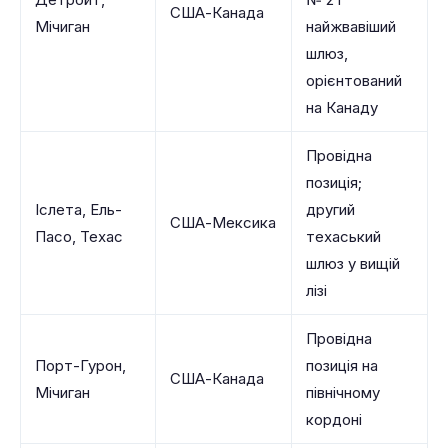
США-Канада
Мічиган
найжвавіший
шлюз,
орієнтований
на Канаду
Провідна
позиція;
Іслета, Ель-
другий
США-Мексика
Пасо, Техас
техаський
шлюз у вищій
лізі
Провідна
Порт-Гурон,
позиція на
США-Канада
Мічиган
північному
кордоні