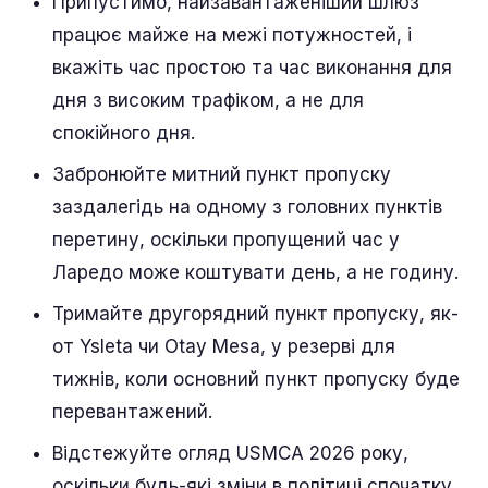
Припустимо, найзавантаженіший шлюз
працює майже на межі потужностей, і
вкажіть час простою та час виконання для
дня з високим трафіком, а не для
спокійного дня.
Забронюйте митний пункт пропуску
заздалегідь на одному з головних пунктів
перетину, оскільки пропущений час у
Ларедо може коштувати день, а не годину.
Тримайте другорядний пункт пропуску, як-
от Ysleta чи Otay Mesa, у резерві для
тижнів, коли основний пункт пропуску буде
перевантажений.
Відстежуйте огляд USMCA 2026 року,
оскільки будь-які зміни в політиці спочатку