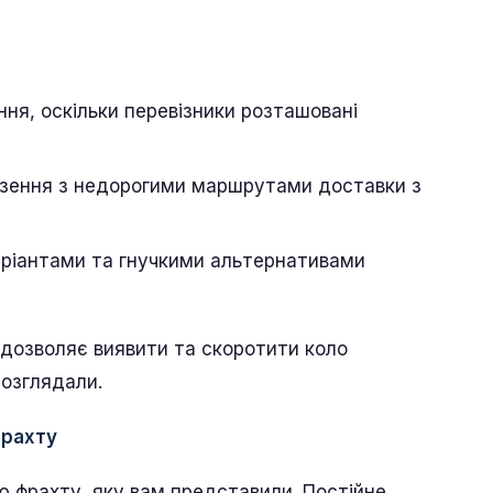
ння, оскільки перевізники розташовані
везення з недорогими маршрутами доставки з
ріантами та гнучкими альтернативами
 дозволяє виявити та скоротити коло
розглядали.
фрахту
 фрахту, яку вам представили. Постійне