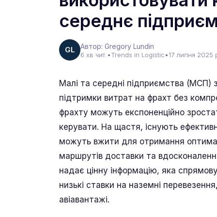
використовувати 
середнє підприє
Автор: Gregory Lundin
GL
6 хв чит.
•
Trends in Logistic
•
17 липня 2025 
Малі та середні підприємства (МСП) 
підтримки витрат на фрахт без компр
фрахту можуть експоненційно зростат
керувати. На щастя, існують ефектив
можуть вжити для отримання оптималь
маршрутів доставки та вдосконалення
надає цінну інформацію, яка спрямов
низькі ставки на наземні перевезення
авіавантажі.