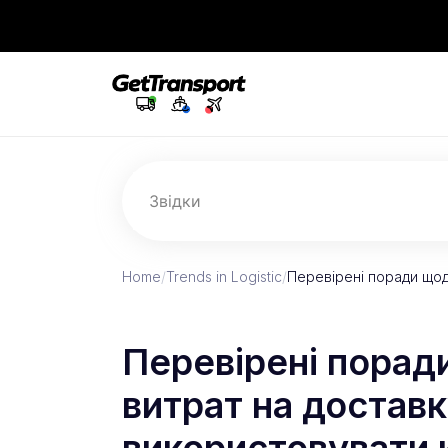
Звідки
Home
/
Trends in Logistic
/
Перевірені поради щод
Перевірені порад
витрат на доставк