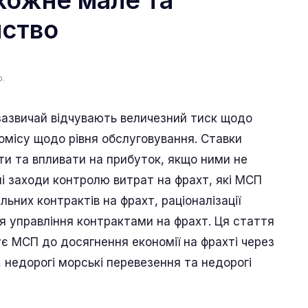
кожне мале та
мство
р.
зазвичай відчувають величезний тиск щодо
омісу щодо рівня обслуговування. Ставки
и та впливати на прибуток, якщо ними не
ні заходи контролю витрат на фрахт, які МСП
них контрактів на фрахт, раціоналізації
 управління контрактами на фрахт. Ця стаття
ує МСП до досягнення економії на фрахті через
, недорогі морські перевезення та недорогі