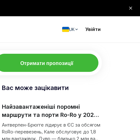
Увійти
UK
Отримати пропозиції
Вас може зацікавити
Найзавантаженіші поромні
маршрути та порти Ro-Ro у 2026
році, рейтинг (одиниці проти
Антверпен-Брюгге лідирує в ЄС за обсягом
тоннажу)
RoRo-перевезень, Кале обслуговує до 1,8
млн вантажівок, Дувр — близько 2 млн ва...