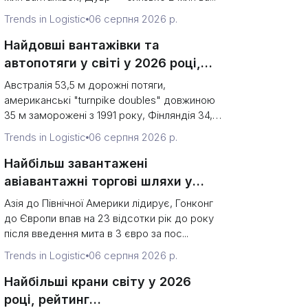
Trends in Logistic
06 серпня 2026 р.
Найдовші вантажівки та
автопотяги у світі у 2026 році,
рейтинг (Рекорди проти законних
Австралія 53,5 м дорожні потяги,
обмежень)
американські "turnpike doubles" довжиною
35 м заморожені з 1991 року, Фінляндія 34,5
м ...
Trends in Logistic
06 серпня 2026 р.
Найбільш завантажені
авіавантажні торгові шляхи у
2026 році, рейтинг (тоннаж проти
Азія до Північної Америки лідирує, Гонконг
напрямку)
до Європи впав на 23 відсотки рік до року
після введення мита в 3 євро за пос...
Trends in Logistic
06 серпня 2026 р.
Найбільші крани світу у 2026
році, рейтинг