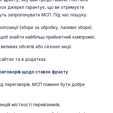
ькох джерел гарантує, що ви отримуєте
жуть запропонувати МСП. Під час пошуку:
позиції (збори за обробку, паливні збори).
 щоб знайти найбільш прийнятний компроміс.
великих обсягів або сезонні акції.
сайтах та в додатках.
ереговорів щодо ставок фрахту
ід переговорів. МСП повинні бути добре
нцій місткості перевізників.