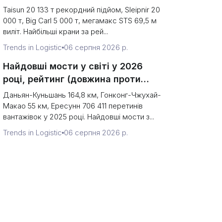
(вантажопідйомність проти
Taisun 20 133 т рекордний підйом, Sleipnir 20
продуктивності терміналу)
000 т, Big Carl 5 000 т, мегамакс STS 69,5 м
виліт. Найбільші крани за рей...
Trends in Logistic
06 серпня 2026 р.
Найдовші мости у світі у 2026
році, рейтинг (довжина проти
того, що ви можете переїхати)
Даньян-Куньшань 164,8 км, Гонконг-Чжухай-
Макао 55 км, Ересунн 706 411 перетинів
вантажівок у 2025 році. Найдовші мости з...
Trends in Logistic
06 серпня 2026 р.