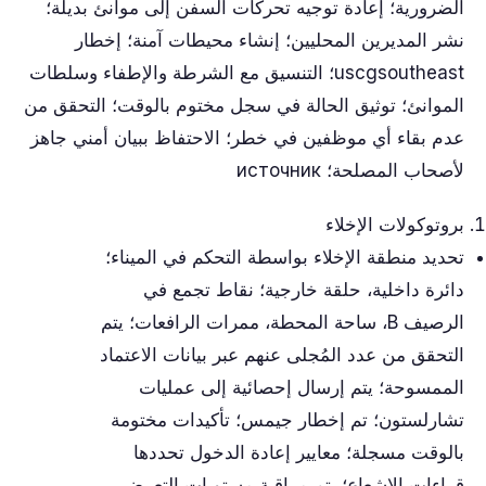
الضرورية؛ إعادة توجيه تحركات السفن إلى موانئ بديلة؛
نشر المديرين المحليين؛ إنشاء محيطات آمنة؛ إخطار
uscgsoutheast؛ التنسيق مع الشرطة والإطفاء وسلطات
الموانئ؛ توثيق الحالة في سجل مختوم بالوقت؛ التحقق من
عدم بقاء أي موظفين في خطر؛ الاحتفاظ ببيان أمني جاهز
لأصحاب المصلحة؛ источник
بروتوكولات الإخلاء
تحديد منطقة الإخلاء بواسطة التحكم في الميناء؛
دائرة داخلية، حلقة خارجية؛ نقاط تجمع في
الرصيف B، ساحة المحطة، ممرات الرافعات؛ يتم
التحقق من عدد المُجلى عنهم عبر بيانات الاعتماد
الممسوحة؛ يتم إرسال إحصائية إلى عمليات
تشارلستون؛ تم إخطار جيمس؛ تأكيدات مختومة
بالوقت مسجلة؛ معايير إعادة الدخول تحددها
قراءات الإشعاع؛ يتم مراقبة مستويات التعرض