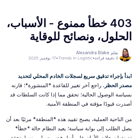
403 خطأ ممنوع - الأسباب،
الحلول، ونصائح للوقاية
بقلم Alexandra Blake
8 دقيقة قراءة
•
Trends in Logistic
•
17 نوفمبر 2025
ابدأ بإجراء تدقيق سريع لسجلات الخادم المحلي لتحديد
مصدر الحظر.
راجع آخر تغيير للقاعدة *المنشورة*؛ قارنه
بسياسة الوصول الحالية؛ تحقق مما إذا كانت السلطات قد
أصدرت قيودًا مؤقتة في المنطقة الأمنية.
من الناحية العملية، يصبح تقييد هذه *المنطقة* مرئيًا بعد أن
يصل الطلب إلى بوابة سياسة؛ يعيد النظام حالة *خطأ*
تصنفها سجلات الأمان على أنها رفض وصول. بينهما، تحقق