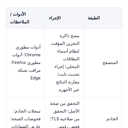
الأدوات /
الطبقة
الإجراء
الملاحظات
مسح ذاكرة
التخزين المؤقت
أدوات مطوري
لنظام أسماء
Chrome؛ أدوات
النطاقات
المتصفح
مطوري Firefox؛
المحلي؛ إجراء
مراقب شبكة
تحديث ثابت؛
Edge
مقارنة النتائج
عبر الأجهزة.
التحقق من صحة
الأصل؛ التحقق
سجلات الخادم؛
الخادم
من صلاحية TLS؛
فحوصات الصحة؛
فحص رؤوس
عارض الشهادات