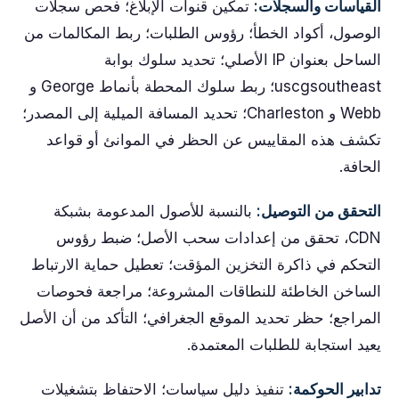
القياسات والسجلات:
تمكين قنوات الإبلاغ؛ فحص سجلات
الوصول، أكواد الخطأ؛ رؤوس الطلبات؛ ربط المكالمات من
الساحل بعنوان IP الأصلي؛ تحديد سلوك بوابة
uscgsoutheast؛ ربط سلوك المحطة بأنماط George و
Webb و Charleston؛ تحديد المسافة الميلية إلى المصدر؛
تكشف هذه المقاييس عن الحظر في الموانئ أو قواعد
الحافة.
التحقق من التوصيل:
بالنسبة للأصول المدعومة بشبكة
CDN، تحقق من إعدادات سحب الأصل؛ ضبط رؤوس
التحكم في ذاكرة التخزين المؤقت؛ تعطيل حماية الارتباط
الساخن الخاطئة للنطاقات المشروعة؛ مراجعة فحوصات
المراجع؛ حظر تحديد الموقع الجغرافي؛ التأكد من أن الأصل
يعيد استجابة للطلبات المعتمدة.
تدابير الحوكمة:
تنفيذ دليل سياسات؛ الاحتفاظ بتشغيلات