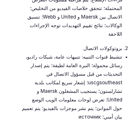
المحتملة؛ تتحقق خلاصات الفيديو من التخليص؛
الاتصال بين Maersk و United و Webb؛ تنسيق
الوكالات؛ نتائج تقييم التهديدات توجه الإجراءات
اللاحقة
بروتوكولات الاتصال
تنشيط قنوات التنبيه: تنبيهات عامة، شبكات راديو،
رسائل محمولة؛ النبرة العامة لطيفة؛ يتم إصدار
التحديثات من قبل مسؤول الاتصال في
uscgsoutheast؛ إشعار سريع لمكاتب بلدية
تشارلستون؛ يستجيب المشغلون Maersk و
United؛ تعرض لوحات معلومات الويب الوضع
حول الموانئ؛ يتم نشر موجزات بالفيديو؛ يتم تعميم
بيان أمني؛ источник