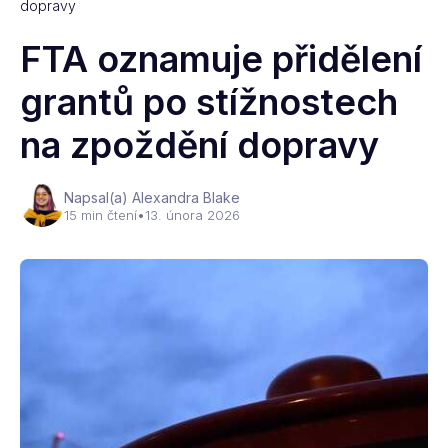
dopravy
FTA oznamuje přidělení
grantů po stížnostech
na zpoždění dopravy
Napsal(a) Alexandra Blake
15 min čtení
•
13. února 2026