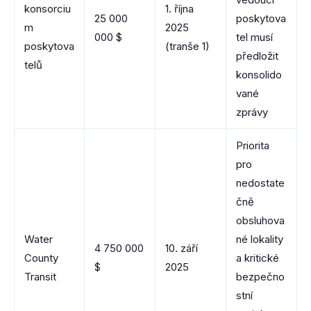
konsorciu
1. října
25 000
poskytova
m
2025
000 $
tel musí
poskytova
(tranše 1)
předložit
telů
konsolido
vané
zprávy
Priorita
pro
nedostate
čně
obsluhova
Water
né lokality
4 750 000
10. září
County
a kritické
$
2025
Transit
bezpečno
stní