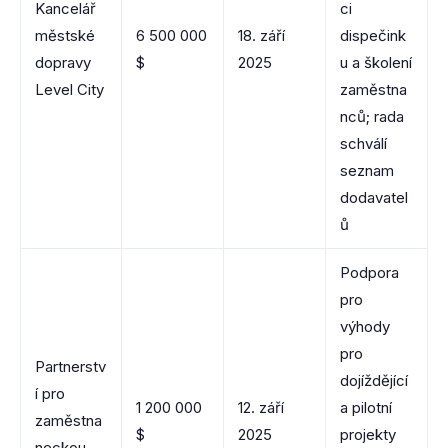
Kancelář
ci
městské
6 500 000
18. září
dispečink
dopravy
$
2025
u a školení
Level City
zaměstna
nců; rada
schválí
seznam
dodavatel
ů
Podpora
pro
výhody
pro
Partnerstv
dojíždějící
í pro
1 200 000
12. září
a pilotní
zaměstna
$
2025
projekty
neckou