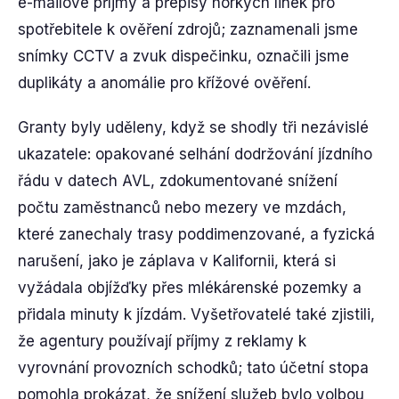
e-mailové příjmy a přepisy horkých linek pro
spotřebitele k ověření zdrojů; zaznamenali jsme
snímky CCTV a zvuk dispečinku, označili jsme
duplikáty a anomálie pro křížové ověření.
Granty byly uděleny, když se shodly tři nezávislé
ukazatele: opakované selhání dodržování jízdního
řádu v datech AVL, zdokumentované snížení
počtu zaměstnanců nebo mezery ve mzdách,
které zanechaly trasy poddimenzované, a fyzická
narušení, jako je záplava v Kalifornii, která si
vyžádala objížďky přes mlékárenské pozemky a
přidala minuty k jízdám. Vyšetřovatelé také zjistili,
že agentury používají příjmy z reklamy k
vyrovnání provozních schodků; tato účetní stopa
pomohla prokázat, že snížení služeb bylo volbou