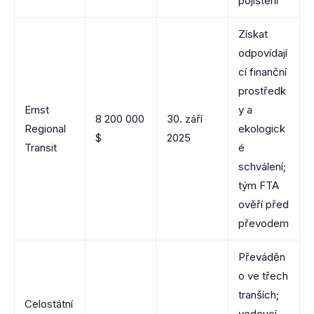
pojištění
Získat
odpovídají
cí finanční
prostředk
Ernst
y a
8 200 000
30. září
Regional
ekologick
$
2025
Transit
é
schválení;
tým FTA
ověří před
převodem
Převáděn
o ve třech
tranších;
Celostátní
vedoucí