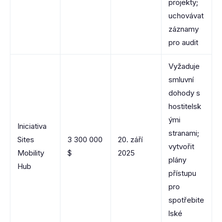
projekty;
uchovávat
záznamy
pro audit
Vyžaduje
smluvní
dohody s
hostitelsk
ými
Iniciativa
stranami;
Sites
3 300 000
20. září
vytvořit
Mobility
$
2025
plány
Hub
přístupu
pro
spotřebite
lské