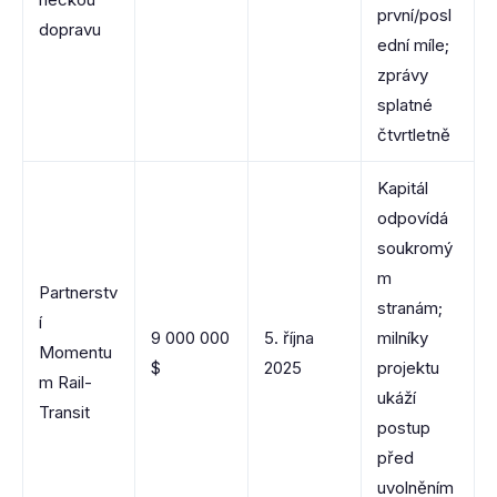
první/posl
dopravu
ední míle;
zprávy
splatné
čtvrtletně
Kapitál
odpovídá
soukromý
m
Partnerstv
stranám;
í
9 000 000
5. října
milníky
Momentu
$
2025
projektu
m Rail-
ukáží
Transit
postup
před
uvolněním