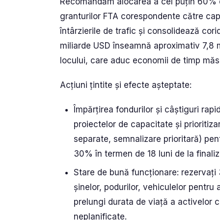
Recomandăm alocarea a cel puțin 60% di
granturilor FTA corespondente către capi
întârzierile de trafic și consolidează co
miliarde USD înseamnă aproximativ 7,8 mi
locului, care aduc economii de timp măsu
Acțiuni țintite și efecte așteptate:
Împărțirea fondurilor și câștiguri rap
proiectelor de capacitate și prioritiz
separate, semnalizare prioritară) pen
30% în termen de 18 luni de la finaliz
Stare de bună funcționare: rezervați 
șinelor, podurilor, vehiculelor pentru 
prelungi durata de viață a activelor c
neplanificate.