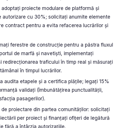
: adoptați proiecte modulare de platformă și
 autorizare cu 30%; solicitați anumite elemente
re contract pentru a evita refacerea lucrărilor și
amați ferestre de construcție pentru a păstra fluxul
sportul de marfă și navetiști, implementați
redirecționarea traficului în timp real și măsurați
tămânal în timpul lucrărilor.
 audita etapele și a certifica plățile; legați 15%
formanță validați (îmbunătățirea punctualității,
sfacția pasagerilor).
de proiectare din partea comunităților: solicitați
ctării per proiect și finanțați ofițeri de legătură
 fără a întârzia autorizațiile.