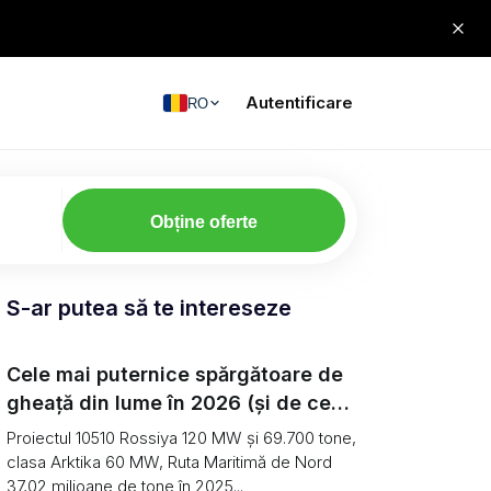
Autentificare
RO
Obține oferte
S-ar putea să te intereseze
Cele mai puternice spărgătoare de
gheață din lume în 2026 (și de ce
transportul de marfă arctică
Proiectul 10510 Rossiya 120 MW și 69.700 tone,
continuă să scadă)
clasa Arktika 60 MW, Ruta Maritimă de Nord
37,02 milioane de tone în 2025...