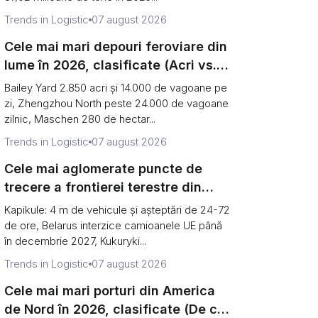
Trends in Logistic
07 august 2026
Cele mai mari depouri feroviare din
lume în 2026, clasificate (Acri vs.
vagoane pe zi)
Bailey Yard 2.850 acri și 14.000 de vagoane pe
zi, Zhengzhou North peste 24.000 de vagoane
zilnic, Maschen 280 de hectar...
Trends in Logistic
07 august 2026
Cele mai aglomerate puncte de
trecere a frontierei terestre din
Europa în 2026 (și de ce granița de
Kapikule: 4 m de vehicule și așteptări de 24-72
est s-a redus la o singură poartă)
de ore, Belarus interzice camioanele UE până
în decembrie 2027, Kukuryki...
Trends in Logistic
07 august 2026
Cele mai mari porturi din America
de Nord în 2026, clasificate (De ce