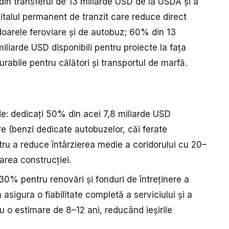
n transferul de 13 miliarde USD de la USDA și a
talul permanent de tranzit care reduce direct
ridoarele feroviare și de autobuz; 60% din 13
liarde USD disponibili pentru proiecte la fața
rabile pentru călători și transportul de marfă.
ide: dedicați 50% din acei 7,8 miliarde USD
are (benzi dedicate autobuzelor, căi ferate
tru a reduce întârzierea medie a coridorului cu 20–
area construcției.
30% pentru renovări și fonduri de întreținere a
a asigura o fiabilitate completă a serviciului și a
u o estimare de 8–12 ani, reducând ieșirile