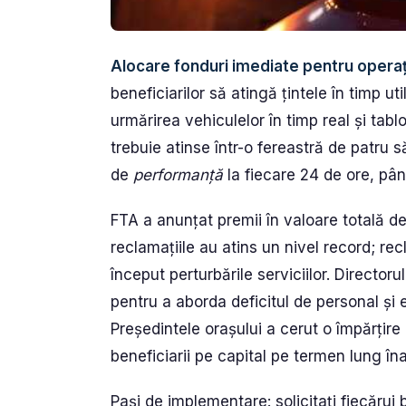
Alocare fonduri imediate pentru operaț
beneficiarilor să atingă țintele în timp u
urmărirea vehiculelor în timp real și tablo
trebuie atinse într-o fereastră de patru s
de
performanță
la fiecare 24 de ore, până
FTA a anunțat premii în valoare totală de
reclamațiile au atins un nivel record; re
început perturbările serviciilor. Director
pentru a aborda deficitul de personal și 
Președintele orașului a cerut o împărțire 
beneficiarii pe capital pe termen lung îna
Pași de implementare: solicitați fiecărui