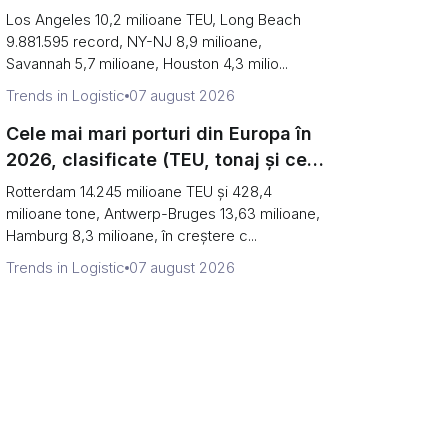
primele două sunt de fapt un singur
Los Angeles 10,2 milioane TEU, Long Beach
port)
9.881.595 record, NY-NJ 8,9 milioane,
Savannah 5,7 milioane, Houston 4,3 milio...
Trends in Logistic
07 august 2026
Cele mai mari porturi din Europa în
2026, clasificate (TEU, tonaj și ce
ascunde fiecare număr)
Rotterdam 14.245 milioane TEU și 428,4
milioane tone, Antwerp-Bruges 13,63 milioane,
Hamburg 8,3 milioane, în creștere c...
Trends in Logistic
07 august 2026