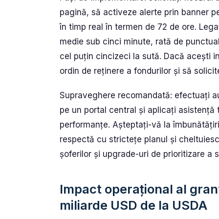
pagină, să activeze alerte prin banner pe 
în timp real în termen de 72 de ore. Legaț
medie sub cinci minute, rată de punctual
cel puțin cincizeci la sută. Dacă acești i
ordin de reținere a fondurilor și să soli
Supraveghere recomandată: efectuați aud
pe un portal central și aplicați asistență 
performanțe. Așteptați-vă la îmbunătățiri
respectă cu strictețe planul și cheltuiesc
șoferilor și upgrade-uri de prioritizare a
Impact operațional al grant
miliarde USD de la USDA