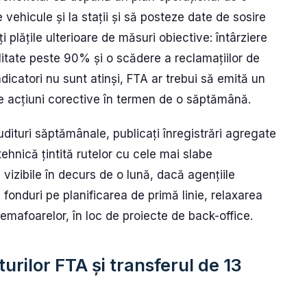
vehicule și la stații și să posteze date de sosire
i plățile ulterioare de măsuri obiective: întârziere
itate peste 90% și o scădere a reclamațiilor de
ndicatori nu sunt atinși, FTA ar trebui să emită un
cite acțiuni corective în termen de o săptămână.
ituri săptămânale, publicați înregistrări agregate
tehnică țintită rutelor cu cele mai slabe
 vizibile în decurs de o lună, dacă agențiile
 fonduri pe planificarea de primă linie, relaxarea
 semafoarelor, în loc de proiecte de back-office.
urilor FTA și transferul de 13