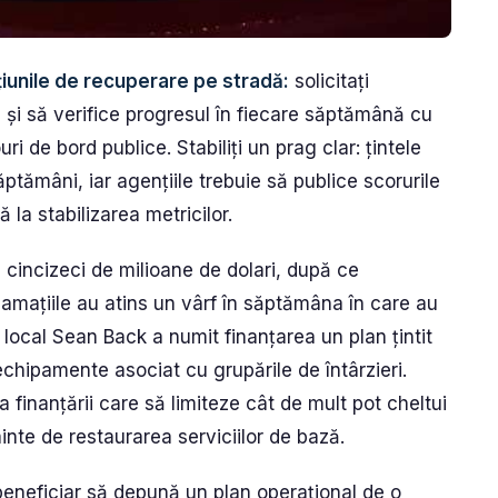
iunile de recuperare pe stradă:
solicitați
til și să verifice progresul în fiecare săptămână cu
uri de bord publice. Stabiliți un prag clar: țintele
ăptămâni, iar agențiile trebuie să publice scorurile
 la stabilizarea metricilor.
 cincizeci de milioane de dolari, după ce
clamațiile au atins un vârf în săptămâna în care au
ul local Sean Back a numit finanțarea un plan țintit
echipamente asociat cu grupările de întârzieri.
a finanțării care să limiteze cât de mult pot cheltui
inte de restaurarea serviciilor de bază.
 beneficiar să depună un plan operațional de o