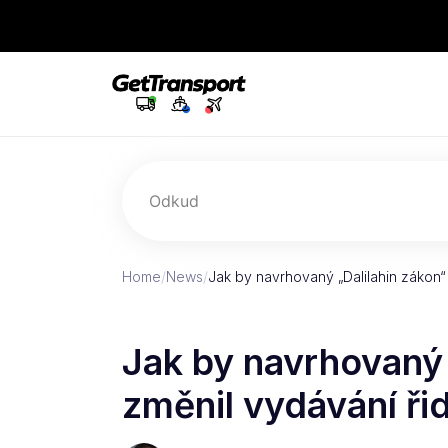
Odkud
Home
/
News
/
Jak by navrhovaný „Dalilahin zákon“
Jak by navrhovaný 
změnil vydávání ři