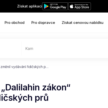
Získat aplikaci
Pro obchod
Pro dopravce
Získat cenovou nabídku
Kam
 změnil vydávání řidičských p…
„Dalilahin zákon“
dičských prů