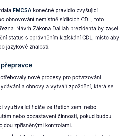
ydala
FMCSA
konečné pravidlo zvyšující
o obnovování nemístně sídlících CDL; toto
března. Návrh Zákona Dalilah prezidenta by zašel
rační status s oprávněním k získání CDL, místo aby
 jazykové znalosti.
 přepravce
potřebovaly nové procesy pro potvrzování
vydávání a obnovy a vytváří zpoždění, která se
i využívající řidiče ze třetích zemí nebo
okutám nebo pozastavení činnosti, pokud budou
projdou zpřísněnými kontrolami.