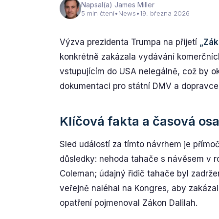
Napsal(a) James Miller
5 min čtení
•
News
•
19. března 2026
Výzva prezidenta Trumpa na přijetí
„Zák
konkrétně zakázala vydávání komerčních
vstupujícím do USA nelegálně, což by ok
dokumentaci pro státní DMV a dopravce, k
Klíčová fakta a časová os
Sled událostí za tímto návrhem je přímo
důsledky: nehoda tahače s návěsem v roc
Coleman; údajný řidič tahače byl zadrž
veřejně naléhal na Kongres, aby zakáza
opatření pojmenoval Zákon Dalilah.