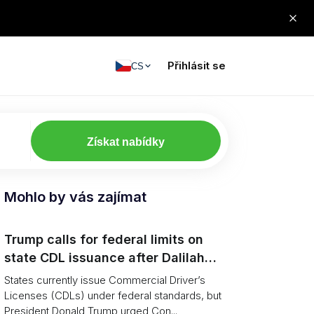
Přihlásit se
CS
Získat nabídky
Mohlo by vás zajímat
Trump calls for federal limits on
state CDL issuance after Dalilah
Coleman crash
States currently issue Commercial Driver’s
Licenses (CDLs) under federal standards, but
President Donald Trump urged Con...