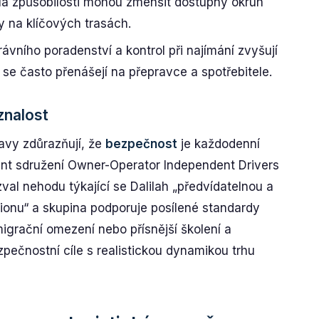
idla způsobilosti mohou zmenšit dostupný okruh
y na klíčových trasách.
ávního poradenství a kontrol při najímání zvyšují
 se často přenášejí na přepravce a spotřebitele.
znalost
avy zdůrazňují, že
bezpečnost
je každodenní
ident sdružení Owner-Operator Independent Drivers
al nehodu týkající se Dalilah „předvídatelnou a
ionu“ a skupina podporuje posílené standardy
migrační omezení nebo přísnější školení a
pečnostní cíle s realistickou dynamikou trhu