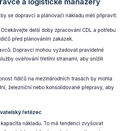
ravce a logistické manažery
é by se dopravci a plánovači nákladu měli připravit:
 Očekávejte delší doby zpracování CDL a potřebu
dičů před plánováním zakázek.
avců: Dopravci mohou vyžadovat pravidelné
lužby ověřování třetími stranami, aby snížili
pnost řidičů na mezinárodních trasách by mohla
lní, železniční nebo konsolidované přepravy, aby
vatelský řetězec
e i kapacita nákladu. To má tendenci zvyšovat