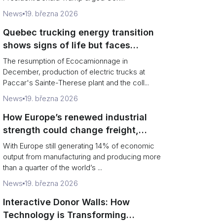
News
19. března 2026
Quebec trucking energy transition
shows signs of life but faces
financial and infrastructure barriers
The resumption of Ecocamionnage in
December, production of electric trucks at
Paccar's Sainte-Therese plant and the coll...
News
19. března 2026
How Europe’s renewed industrial
strength could change freight,
ports and supply chains
With Europe still generating 14% of economic
output from manufacturing and producing more
than a quarter of the world’s ...
News
19. března 2026
Interactive Donor Walls: How
Technology is Transforming