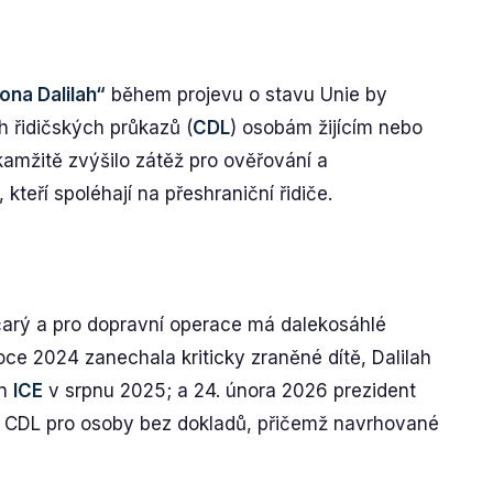
ona Dalilah“
během projevu o stavu Unie by
 řidičských průkazů (
CDL
) osobám žijícím nebo
amžitě zvýšilo zátěž pro ověřování a
teří spoléhají na přeshraniční řidiče.
a
čarý a pro dopravní operace má dalekosáhlé
e 2024 zanechala kriticky zraněné dítě, Dalilah
en
ICE
v srpnu 2025; a 24. února 2026 prezident
l CDL pro osoby bez dokladů, přičemž navrhované