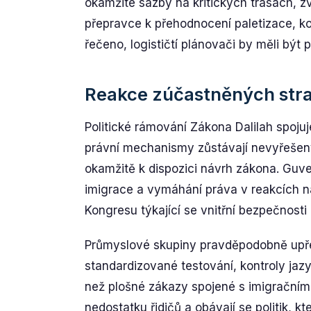
okamžité sazby na kritických trasách, 
přepravce k přehodnocení paletizace, ko
řečeno, logističtí plánovači by měli být p
Reakce zúčastněných stran
Politické rámování Zákona Dalilah spojuj
právní mechanismy zůstávají nevyřešen
okamžitě k dispozici návrh zákona. Guver
imigrace a vymáhání práva v reakcích na
Kongresu týkající se vnitřní bezpečnosti
Průmyslové skupiny pravděpodobně upřed
standardizované testování, kontroly jaz
než plošné zákazy spojené s imigračním s
nedostatku řidičů a obávají se politik, k