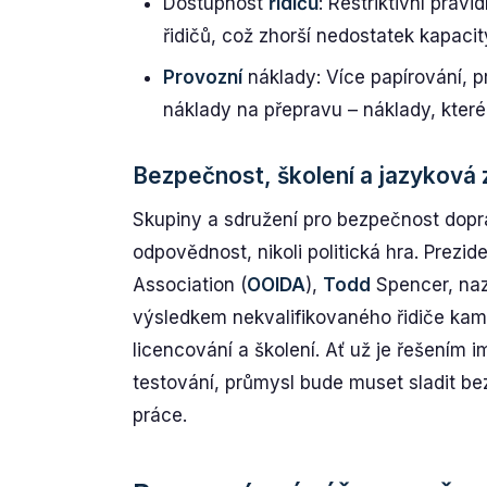
Dostupnost
řidičů
: Restriktivní prav
řidičů, což zhorší nedostatek kapacit
Provozní
náklady: Více papírování, pr
náklady na přepravu – náklady, které
Bezpečnost, školení a jazyková 
Skupiny a sdružení pro bezpečnost dopr
odpovědnost, nikoli politická hra. Prez
Association (
OOIDA
),
Todd
Spencer, nazv
výsledkem nekvalifikovaného řidiče kam
licencování a školení. Ať už je řešením i
testování, průmysl bude muset sladit bez
práce.