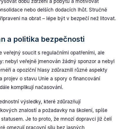
zvyšovat dobu zdržení a pobytu a motivovat
nsolidace nebo delších dodacích lhůt. Stručně
řipraveni na obrat – lépe být v bezpečí než litovat.
 a politika bezpečnosti
e veřejný soucit s regulačními opatřeními, ale
y: nebyl veřejně jmenován žádný sponzor a nebyl
néři a opoziční hlasy zdůraznili různé aspekty
 projev o stavu Unie a spory o financování
 dále komplikují načasování.
nostní výsledky, které zdůrazňují
ykových znalostí a požadavky na školení, spíše
tatusem. Je to proto, že mnozí dopravci již čelí
teré omezují pracovní sílu bez jasných