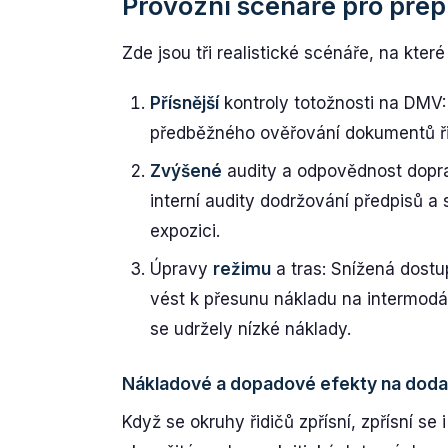
Provozní scénáře pro přep
Zde jsou tři realistické scénáře, na kter
Přísnější
kontroly totožnosti na DMV:
předběžného ověřování dokumentů ři
Zvýšené
audity a odpovědnost dopr
interní audity dodržování předpisů a s
expozici.
Úpravy
režimu
a tras: Snížená dostu
vést k přesunu nákladu na intermodá
se udržely nízké náklady.
Nákladové a dopadové efekty na doda
Když se okruhy řidičů zpřísní, zpřísní s