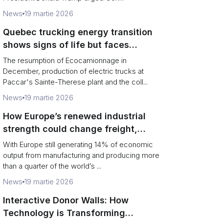
News
19 martie 2026
Quebec trucking energy transition
shows signs of life but faces
financial and infrastructure barriers
The resumption of Ecocamionnage in
December, production of electric trucks at
Paccar's Sainte-Therese plant and the coll...
News
19 martie 2026
How Europe’s renewed industrial
strength could change freight,
ports and supply chains
With Europe still generating 14% of economic
output from manufacturing and producing more
than a quarter of the world’s ...
News
19 martie 2026
Interactive Donor Walls: How
Technology is Transforming