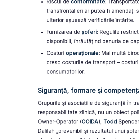
Riscul de
conformitate
: Transportato
transfrontalieri ar putea fi amendați
ulterior eșuează verificările întărite.
Furnizarea de
șoferi
: Regulile restric
disponibili, înrăutățind penuria de ca
Costuri
operaționale
: Mai multă biroc
cresc costurile de transport – costuri
consumatorilor.
Siguranță, formare și competență
Grupurile și asociațiile de siguranță în t
responsabilitate zilnică, nu un obiect pol
Owner-Operator (
OOIDA
),
Todd
Spencer,
Dalilah „prevenibil și rezultatul unui șof