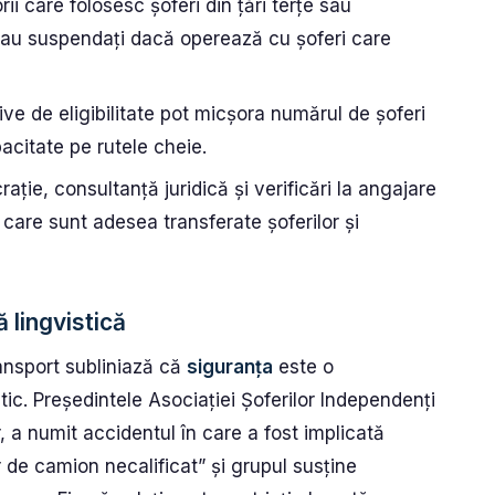
rii care folosesc șoferi din țări terțe sau
 sau suspendați dacă operează cu șoferi care
tive de eligibilitate pot micșora numărul de șoferi
pacitate pe rutele cheie.
rație, consultanță juridică și verificări la angajare
 care sunt adesea transferate șoferilor și
 lingvistică
ransport subliniază că
siguranța
este o
itic. Președintele Asociației Șoferilor Independenți
 a numit accidentul în care a fost implicată
er de camion necalificat” și grupul susține