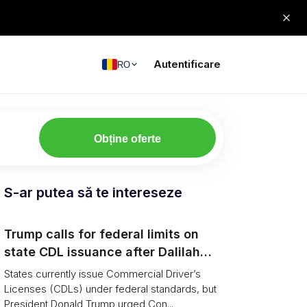
Autentificare
RO
Obține oferte
S-ar putea să te intereseze
Trump calls for federal limits on
state CDL issuance after Dalilah
Coleman crash
States currently issue Commercial Driver’s
Licenses (CDLs) under federal standards, but
President Donald Trump urged Con...