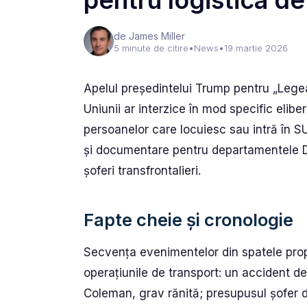
pentru logistica de
de James Miller
5 minute de citire
•
News
•
19 martie 2026
Apelul președintelui Trump pentru „Legea
Uniunii ar interzice în mod specific eli
persoanelor care locuiesc sau intră în SU
și documentare pentru departamentele DM
șoferi transfrontalieri.
Fapte cheie și cronologie
Secvența evenimentelor din spatele prop
operațiunile de transport: un accident de
Coleman, grav rănită; presupusul șofer 