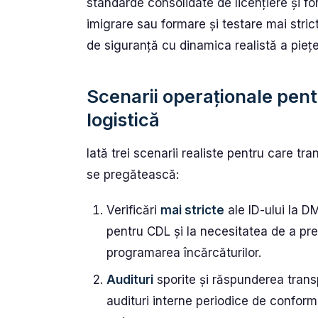
standarde consolidate de licențiere și fo
imigrare sau formare și testare mai strict
de siguranță cu dinamica realistă a piețe
Scenarii operaționale pent
logistică
Iată trei scenarii realiste pentru care tran
se pregătească:
Verificări
mai stricte
ale ID-ului la D
pentru CDL și la necesitatea de a pre
programarea încărcăturilor.
Audituri
sporite și răspunderea transp
audituri interne periodice de conformit