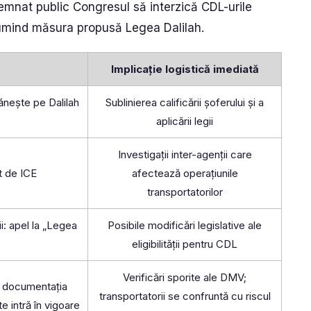
emnat public Congresul să interzică CDL-urile
mind măsura propusă Legea Dalilah.
Implicație logistică imediată
ănește pe Dalilah
Sublinierea calificării șoferului și a
aplicării legii
Investigații inter-agenții care
t de ICE
afectează operațiunile
transportatorilor
i: apel la „Legea
Posibile modificări legislative ale
eligibilității pentru CDL
Verificări sporite ale DMV;
d documentația
transportatorii se confruntă cu riscul
e intră în vigoare