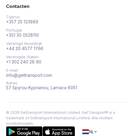
Contacten
Cyprus
+357 25 123889
Portugal
+351 30 0528110
Verenigd Koninkrijk
+44 20 4577 1766
Verenigde Staten
+1 302 240 28 90
E-mail
info@gettransport.com
Adres
57 Spyrou Kyprianou, Larnaca 6051
©
2026
Gettransport International Limited. GetTransport® is a
trademark of Gettransport International Limited.
Alle rechten
voorbehouden.
NL