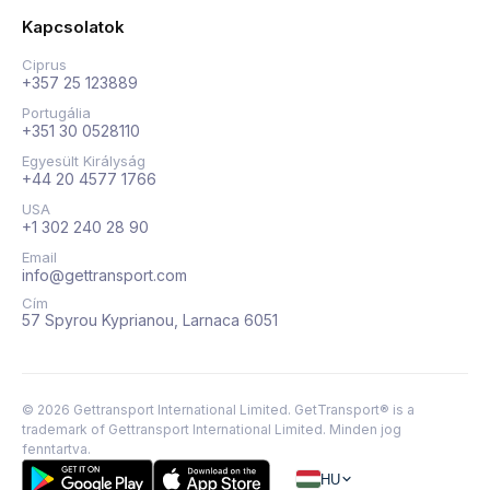
Kapcsolatok
Ciprus
+357 25 123889
Portugália
+351 30 0528110
Egyesült Királyság
+44 20 4577 1766
USA
+1 302 240 28 90
Email
info@gettransport.com
Cím
57 Spyrou Kyprianou, Larnaca 6051
©
2026
Gettransport International Limited. GetTransport® is a
trademark of Gettransport International Limited.
Minden jog
fenntartva.
HU