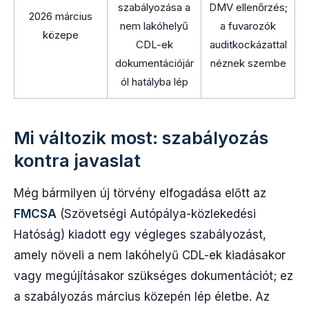
szabályozása a
DMV ellenőrzés;
2026 március
nem lakóhelyű
a fuvarozók
közepe
CDL-ek
auditkockázattal
dokumentációjár
néznek szembe
ól hatályba lép
Mi változik most: szabályozás
kontra javaslat
Még bármilyen új törvény elfogadása előtt az
FMCSA
(Szövetségi Autópálya-közlekedési
Hatóság) kiadott egy végleges szabályozást,
amely növeli a nem lakóhelyű CDL-ek kiadásakor
vagy megújításakor szükséges dokumentációt; ez
a szabályozás március közepén lép életbe. Az