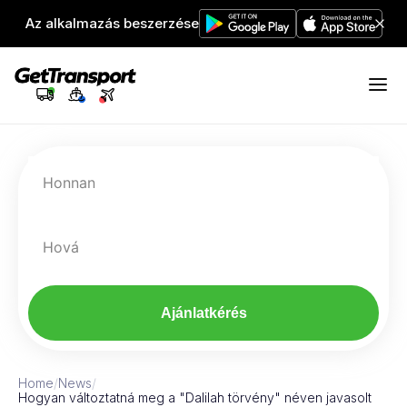
Az alkalmazás beszerzése
Honnan
Hová
Ajánlatkérés
Home
/
News
/
Hogyan változtatná meg a "Dalilah törvény" néven javasolt