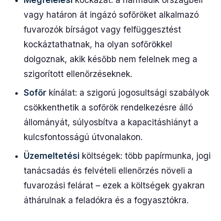
Megfelelési
kockázat: a harmadik országbeli
vagy határon át ingázó sofőröket alkalmazó
fuvarozók bírságot vagy felfüggesztést
kockáztathatnak, ha olyan sofőrökkel
dolgoznak, akik később nem felelnek meg a
szigorított ellenőrzéseknek.
Sofőr
kínálat: a szigorú jogosultsági szabályok
csökkenthetik a sofőrök rendelkezésre álló
állományát, súlyosbítva a kapacitáshiányt a
kulcsfontosságú útvonalakon.
Üzemeltetési
költségek: több papírmunka, jogi
tanácsadás és felvételi ellenőrzés növeli a
fuvarozási felárat – ezek a költségek gyakran
áthárulnak a feladókra és a fogyasztókra.