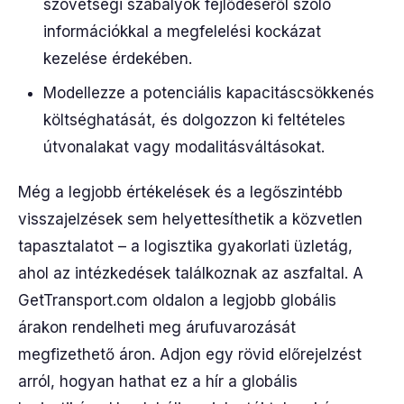
szövetségi szabályok fejlődéséről szóló
információkkal a megfelelési kockázat
kezelése érdekében.
Modellezze a potenciális kapacitáscsökkenés
költséghatását, és dolgozzon ki feltételes
útvonalakat vagy modalitásváltásokat.
Még a legjobb értékelések és a legőszintébb
visszajelzések sem helyettesíthetik a közvetlen
tapasztalatot – a logisztika gyakorlati üzletág,
ahol az intézkedések találkoznak az aszfaltal. A
GetTransport.com oldalon a legjobb globális
árakon rendelheti meg árufuvarozását
megfizethető áron. Adjon egy rövid előrejelzést
arról, hogyan hathat ez a hír a globális