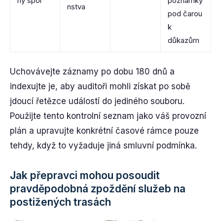
ný spor
poznámky
nstva
pod čarou
k
důkazům
Uchovávejte záznamy po dobu 180 dnů a
indexujte je, aby auditoři mohli získat po sobě
jdoucí řetězce událostí do jediného souboru.
Použijte tento kontrolní seznam jako váš provozní
plán a upravujte konkrétní časové rámce pouze
tehdy, když to vyžaduje jiná smluvní podmínka.
Jak přepravci mohou posoudit
pravděpodobná zpoždění služeb na
postižených trasách