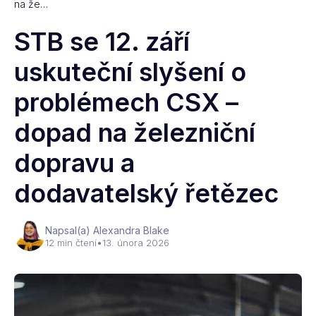
na že…
STB se 12. září
uskuteční slyšení o
problémech CSX –
dopad na železniční
dopravu a
dodavatelský řetězec
Napsal(a) Alexandra Blake
12 min čtení
•
13. února 2026