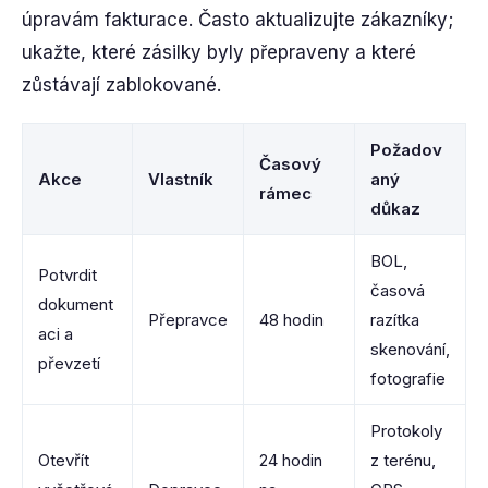
úpravám fakturace. Často aktualizujte zákazníky;
ukažte, které zásilky byly přepraveny a které
zůstávají zablokované.
Požadov
Časový
Akce
Vlastník
aný
rámec
důkaz
BOL,
Potvrdit
časová
dokument
Přepravce
48 hodin
razítka
aci a
skenování,
převzetí
fotografie
Protokoly
Otevřít
24 hodin
z terénu,