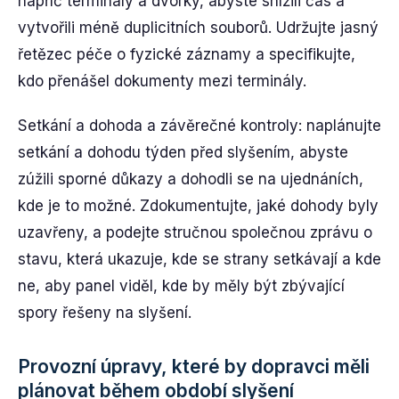
napříč terminály a dvorky, abyste snížili čas a
vytvořili méně duplicitních souborů. Udržujte jasný
řetězec péče o fyzické záznamy a specifikujte,
kdo přenášel dokumenty mezi terminály.
Setkání a dohoda a závěrečné kontroly: naplánujte
setkání a dohodu týden před slyšením, abyste
zúžili sporné důkazy a dohodli se na ujednáních,
kde je to možné. Zdokumentujte, jaké dohody byly
uzavřeny, a podejte stručnou společnou zprávu o
stavu, která ukazuje, kde se strany setkávají a kde
ne, aby panel viděl, kde by měly být zbývající
spory řešeny na slyšení.
Provozní úpravy, které by dopravci měli
plánovat během období slyšení