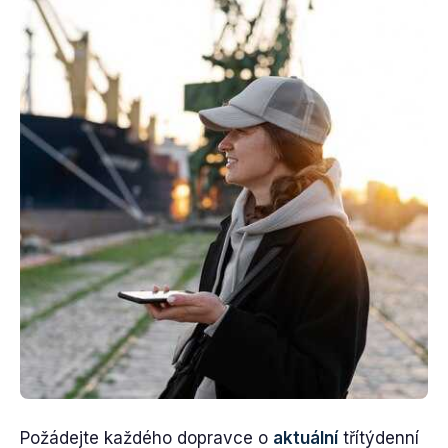
Požádejte každého dopravce o
aktuální
třítýdenní