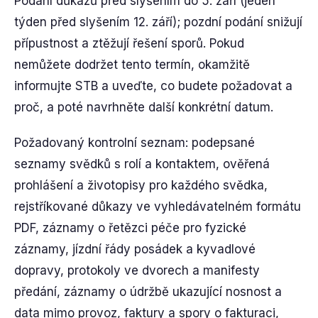
Podání důkazů před slyšením do 5. září (jeden
týden před slyšením 12. září); pozdní podání snižují
přípustnost a ztěžují řešení sporů. Pokud
nemůžete dodržet tento termín, okamžitě
informujte STB a uveďte, co budete požadovat a
proč, a poté navrhněte další konkrétní datum.
Požadovaný kontrolní seznam: podepsané
seznamy svědků s rolí a kontaktem, ověřená
prohlášení a životopisy pro každého svědka,
rejstříkované důkazy ve vyhledávatelném formátu
PDF, záznamy o řetězci péče pro fyzické
záznamy, jízdní řády posádek a kyvadlové
dopravy, protokoly ve dvorech a manifesty
předání, záznamy o údržbě ukazující nosnost a
data mimo provoz, faktury a spory o fakturaci,