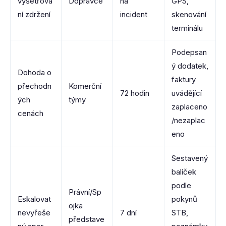
vyšetřová
Dopravce
na
GPS,
ní zdržení
incident
skenování
terminálu
Podepsan
ý dodatek,
Dohoda o
faktury
přechodn
Komerční
72 hodin
uvádějící
ých
týmy
zaplaceno
cenách
/nezaplac
eno
Sestavený
balíček
podle
Právní/Sp
Eskalovat
pokynů
ojka
nevyřeše
7 dní
STB,
představe