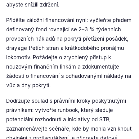
abyste snížili zdržení.
Přidělte záložní financování nyní: vyčleňte předem
definovaný fond rovnající se 2–3 % týdenních
provozních nákladů na pokrytí přetížení posádek,
drayage třetích stran a krátkodobého pronájmu
lokomotiv. Požádejte o zrychlený přístup k
nouzovým finančním linkám a zdokumentujte
žádosti o financování s odhadovanými náklady na
vůz a dny pokrytí.
Dodržujte soulad s právními kroky poskytnutými
právníkem: vytvořte runbook, který sleduje
potenciální rozhodnutí a iniciativy od STB,
zaznamenávejte scénáře, kde by mohla vzniknout
obvinění z protisoutěžení, a připravte datové