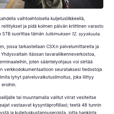
hdella vaihtoehtoisella kuljetusliikkeellä,
 reititykset ja pidä kolmen päivän kriittinen varasto
un STB suorittaa tämän
tutkimuksen 12. syyskuuta
.
, jossa tarkastellaan CSX:n palvelumittareita ja
i Yhdysvaltain itäosan tavaraliikenneverkostoa,
 terminaaleihin, joten sääntelyohjaus voi siirtää
B:n verkkodokumentaatioon seurataksesi tiedostoja
imita lyhyt palveluvaikutusilmoitus, joka liittyy
 eroihin.
pailijalle tai muuntamalla valitut virrat vesiteitse
sajat vastaavat kysyntäprofiiliasi; teetä 48 tunnin
ystä ja kuljetuskustannuseroista, jotta hankinta