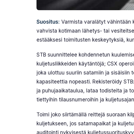
Suositus:
Varmista varalätyt vähintään ka
vahvista kotimaan lähetys- tai vesiteitse
estääksesi toimitusten keskeytyksiä, k
STB suunnittelee kohdennetun kuulemisen
kuljetusliikkeiden käytäntöjä; CSX opero
joka ulottuu suuriin satamiin ja sisäisiin
kapasiteettia nopeasti. Rekisteröidy ST
ja puhujaaikataulua, lataa todisteita ja to
tiettyihin tilausnumeroihin ja kuljetusajan
Toimi joko siirtämällä reittejä suoraan kil
kuljetukseen, jos satamapaikat ja kuljetu
auditointi nykyisestä kuljetussuorituskyv