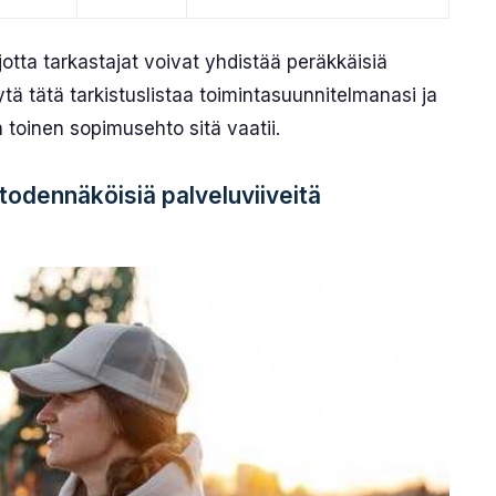
 jotta tarkastajat voivat yhdistää peräkkäisiä
ä tätä tarkistuslistaa toimintasuunnitelmanasi ja
n toinen sopimusehto sitä vaatii.
 todennäköisiä palveluviiveitä