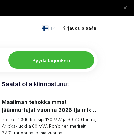
Kirjaudu sisään
FI
Pyydä tarjouksia
Saatat olla kiinnostunut
Maailman tehokkaimmat
jäänmurtajat vuonna 2026 (ja miksi
arktinen rahti laskee silti)
Projekti 10510 Rossija 120 MW ja 69 700 tonnia,
Arktika-luokka 60 MW, Pohjoinen merireitti
37,02 miljoonaa tonnia vuonna...