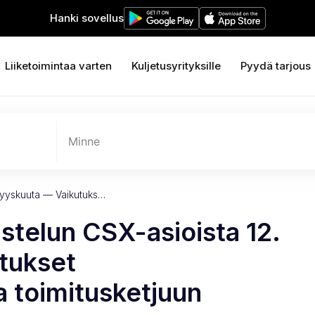
Hanki sovellus
Liiketoimintaa varten
Kuljetusyrityksille
Pyydä tarjous
Minne
 syyskuuta — Vaikutuks…
ustelun CSX-asioista 12.
tukset
a toimitusketjuun