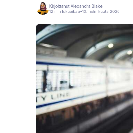
Kirjoittanut Alexandra Blake
12 min lukuaikaa
•
13. helmikuuta 2026