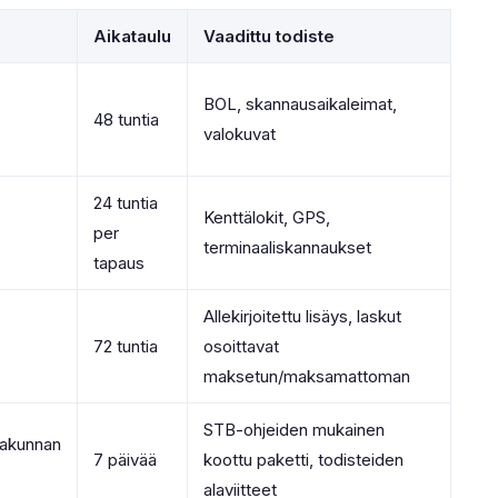
Aikataulu
Vaadittu todiste
BOL, skannausaikaleimat,
48 tuntia
valokuvat
24 tuntia
Kenttälokit, GPS,
per
terminaaliskannaukset
tapaus
Allekirjoitettu lisäys, laskut
72 tuntia
osoittavat
maksetun/maksamattoman
STB-ohjeiden mukainen
takunnan
7 päivää
koottu paketti, todisteiden
alaviitteet