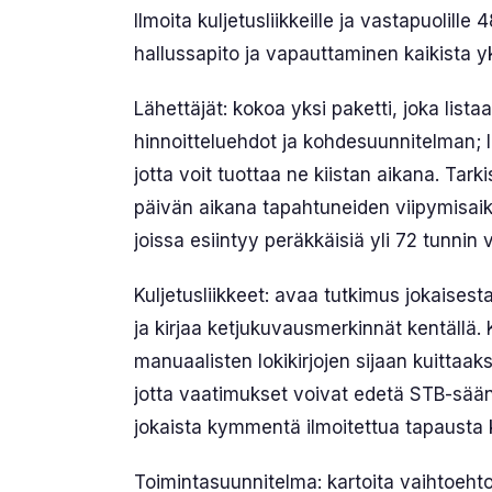
Ilmoita kuljetusliikkeille ja vastapuolil
hallussapito ja vapauttaminen kaikista yks
Lähettäjät: kokoa yksi paketti, joka list
hinnoitteluehdot ja kohdesuunnitelman; lii
jotta voit tuottaa ne kiistan aikana. Tark
päivän aikana tapahtuneiden viipymisaiko
joissa esiintyy peräkkäisiä yli 72 tunnin v
Kuljetusliikkeet: avaa tutkimus jokaisesta
ja kirjaa ketjukuvausmerkinnät kentällä
manuaalisten lokikirjojen sijaan kuittaakse
jotta vaatimukset voivat edetä STB-sään
jokaista kymmentä ilmoitettua tapausta
Toimintasuunnitelma: kartoita vaihtoeht