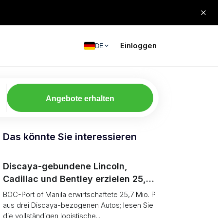
Einloggen
DE
Angebote erhalten
Das könnte Sie interessieren
Discaya-gebundene Lincoln,
Cadillac und Bentley erzielen 25,7
Mio. P bei Auktion des BOC-Hafens
BOC-Port of Manila erwirtschaftete 25,7 Mio. P
von Manila
aus drei Discaya-bezogenen Autos; lesen Sie
die vollständigen logistische...