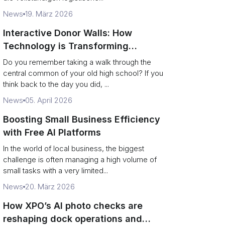
News
19. März 2026
Interactive Donor Walls: How
Technology is Transforming
Campus Philanthropy
Do you remember taking a walk through the
central common of your old high school? If you
think back to the day you did, ...
News
05. April 2026
Boosting Small Business Efficiency
with Free AI Platforms
In the world of local business, the biggest
challenge is often managing a high volume of
small tasks with a very limited...
News
20. März 2026
How XPO’s AI photo checks are
reshaping dock operations and