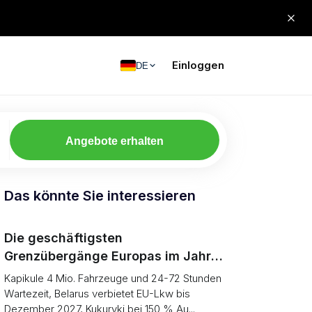
Einloggen
DE
Angebote erhalten
Das könnte Sie interessieren
Die geschäftigsten
Grenzübergänge Europas im Jahr
2026 (und warum der östliche Rand
Kapikule 4 Mio. Fahrzeuge und 24-72 Stunden
auf ein einziges Tor geschrumpft
Wartezeit, Belarus verbietet EU-Lkw bis
Dezember 2027, Kukuryki bei 150 % Au...
ist)