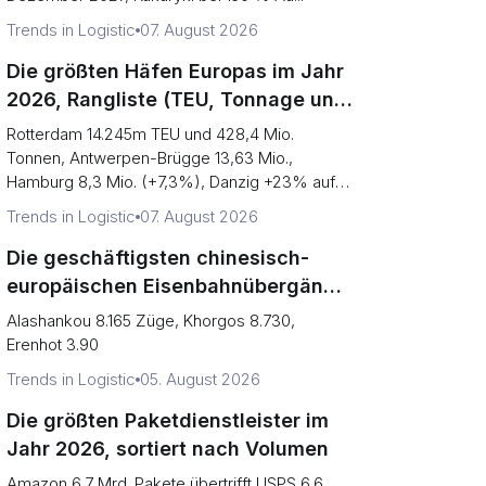
Trends in Logistic
07. August 2026
Die größten Häfen Europas im Jahr
2026, Rangliste (TEU, Tonnage und
was jede Zahl verbirgt)
Rotterdam 14.245m TEU und 428,4 Mio.
Tonnen, Antwerpen-Brügge 13,63 Mio.,
Hamburg 8,3 Mio. (+7,3%), Danzig +23% auf
2,8 ...
Trends in Logistic
07. August 2026
Die geschäftigsten chinesisch-
europäischen Eisenbahnübergänge
im Jahr 2026, Rangliste (Züge vs.
Alashankou 8.165 Züge, Khorgos 8.730,
Engpassrisiko)
Erenhot 3.90
Trends in Logistic
05. August 2026
Die größten Paketdienstleister im
Jahr 2026, sortiert nach Volumen
Amazon 6,7 Mrd. Pakete übertrifft USPS 6,6