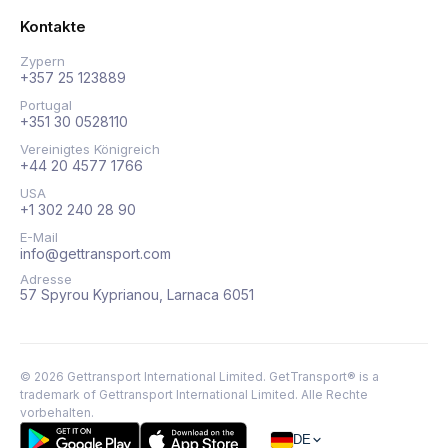
Kontakte
Zypern
+357 25 123889
Portugal
+351 30 0528110
Vereinigtes Königreich
+44 20 4577 1766
USA
+1 302 240 28 90
E-Mail
info@gettransport.com
Adresse
57 Spyrou Kyprianou, Larnaca 6051
©
2026
Gettransport International Limited. GetTransport® is a
trademark of Gettransport International Limited.
Alle Rechte
vorbehalten.
DE