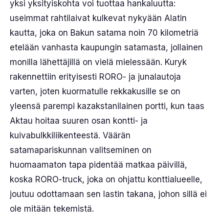
yksi yksityiskohta voi tuottaa hankaluutta:
useimmat rahtilaivat kulkevat nykyään Alatin
kautta, joka on Bakun satama noin 70 kilometriä
etelään vanhasta kaupungin satamasta, jollainen
monilla lähettäjillä on vielä mielessään. Kuryk
rakennettiin erityisesti RORO- ja junalautoja
varten, joten kuormatulle rekkakusille se on
yleensä parempi kazakstanilainen portti, kun taas
Aktau hoitaa suuren osan kontti- ja
kuivabulkkiliikenteestä. Väärän
satamapariskunnan valitseminen on
huomaamaton tapa pidentää matkaa päivillä,
koska RORO-truck, joka on ohjattu konttialueelle,
joutuu odottamaan sen lastin takana, johon sillä ei
ole mitään tekemistä.