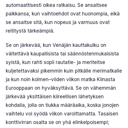
automaattisesti oikea ratkaisu. Se ansaitsee
paikkansa, kun vaihtoehdot ovat huonompia, eikä
se ansaitse sitä, kun nopeus ja varmuus ovat
reititystä tärkeämpiä.
Se on järkevää, kun Venäjän kauttakulku on
vältettävä kaupallisista tai säännöstenmukaisista
syistä, kun rahti sopii rautatie- ja meriteitse
kuljetettavaksi pikemmin kuin pitkälle merimatkalle
ja kun noin kolmen–viiden viikon matka Kiinasta
Eurooppaan on hyväksyttävä. Se on vähemmän
järkevää yksittäisen kiireellisen lähetyksen
kohdalla, jolla on tiukka määräaika, koska jonojen
vaihtelu voi syödä viikon varoittamatta. Tasaisen
konttivirran osalta se on yhä elinkelpoisempi;