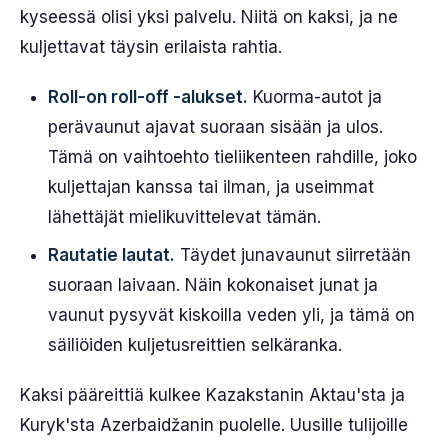
kyseessä olisi yksi palvelu. Niitä on kaksi, ja ne
kuljettavat täysin erilaista rahtia.
Roll-on roll-off -alukset.
Kuorma-autot ja
perävaunut ajavat suoraan sisään ja ulos.
Tämä on vaihtoehto tieliikenteen rahdille, joko
kuljettajan kanssa tai ilman, ja useimmat
lähettäjät mielikuvittelevat tämän.
Rautatie lautat.
Täydet junavaunut siirretään
suoraan laivaan. Näin kokonaiset junat ja
vaunut pysyvät kiskoilla veden yli, ja tämä on
säiliöiden kuljetusreittien selkäranka.
Kaksi pääreittiä kulkee Kazakstanin Aktau'sta ja
Kuryk'sta Azerbaidžanin puolelle. Uusille tulijoille