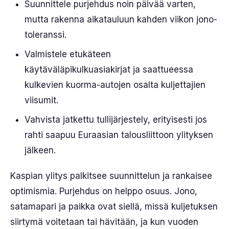
Suunnittele purjehdus noin päivää varten,
mutta rakenna aikatauluun kahden viikon jono-
toleranssi.
Valmistele etukäteen
käytäväläpikulkuasiakirjat ja saattueessa
kulkevien kuorma-autojen osalta kuljettajien
viisumit.
Vahvista jatkettu tullijärjestely, erityisesti jos
rahti saapuu Euraasian talousliittoon ylityksen
jälkeen.
Kaspian ylitys palkitsee suunnittelun ja rankaisee
optimismia. Purjehdus on helppo osuus. Jono,
satamapari ja paikka ovat siellä, missä kuljetuksen
siirtymä voitetaan tai hävitään, ja kun vuoden