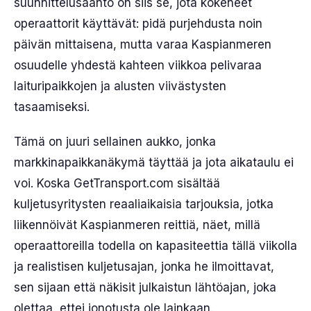
suunnittelusääntö on siis se, jota kokeneet
operaattorit käyttävät: pidä purjehdusta noin
päivän mittaisena, mutta varaa Kaspianmeren
osuudelle yhdestä kahteen viikkoa pelivaraa
laituripaikkojen ja alusten viivästysten
tasaamiseksi.
Tämä on juuri sellainen aukko, jonka
markkinapaikkanäkymä täyttää ja jota aikataulu ei
voi. Koska GetTransport.com sisältää
kuljetusyritysten reaaliaikaisia tarjouksia, jotka
liikennöivät Kaspianmeren reittiä, näet, millä
operaattoreilla todella on kapasiteettia tällä viikolla
ja realistisen kuljetusajan, jonka he ilmoittavat,
sen sijaan että näkisit julkaistun lähtöajan, joka
olettaa, ettei jonotusta ole lainkaan.