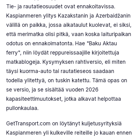
Tie- ja rautatieosuudet ovat ennakoitavissa.
Kaspianmeren ylitys Kazakstanin ja Azerbaidžanin
välillä on paikka, jossa aikataulut kuolevat, ei siksi,
että merimatka olisi pitkä, vaan koska laituripaikan
odotus on ennakoimatonta. Hae "Baku Aktau
ferry", niin löydät reppureissaajille kirjoitettuja
matkablogeja. Kysymyksen rahtiversio, eli miten
täysi kuorma-auto tai rautatieseos saadaan
todella ylitettyä, on tuskin katettu. Tämä opas on
se versio, ja se sisältää vuoden 2026
kapasiteettimuutokset, jotka alkavat helpottaa
pullonkaulaa.
GetTransport.com on löytänyt kuljetusyrityksiä
Kaspianmeren yli kulkeville reiteille jo kauan ennen