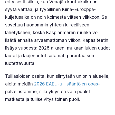
erityisesti silloin, kun Venäjän kauttakulku on
syytä välttää, ja tyypillinen Kiina–Eurooppa-
kuljetusaika on noin kolmesta viiteen viikkoon. Se
soveltuu huonommin yhteen kiireelliseen
lähetykseen, koska Kaspianmeren ruuhka voi
lisätä ennalta arvaamattoman viikon. Kapasiteetin
lisäys vuodesta 2026 alkaen, mukaan lukien uudet
lautat ja laajennetut satamat, parantaa sen
luotettavuutta.
Tulliasioiden osalta, kun siirrytään unionin alueelle,
aloita meidän
2026 EAEU-tullisääntöjen opas
-
palvelustamme, sillä ylitys on vain puolet
matkasta ja tulliselvitys toinen puoli.