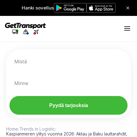
Hanki sovellus
Mistä
Minne
Pyydä tarjouksia
Home
/
Trends in Logistic
/
Kaspianmeren ylitys vuonna 2026: Aktau ja Baku lauttarahdit,