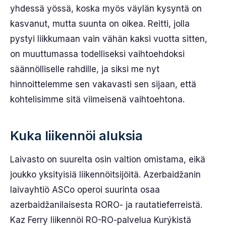
yhdessä yössä, koska myös väylän kysyntä on
kasvanut, mutta suunta on oikea. Reitti, jolla
pystyi liikkumaan vain vähän kaksi vuotta sitten,
on muuttumassa todelliseksi vaihtoehdoksi
säännölliselle rahdille, ja siksi me nyt
hinnoittelemme sen vakavasti sen sijaan, että
kohtelisimme sitä viimeisenä vaihtoehtona.
Kuka liikennöi aluksia
Laivasto on suurelta osin valtion omistama, eikä
joukko yksityisiä liikennöitsijöitä. Azerbaidžanin
laivayhtiö ASCo operoi suurinta osaa
azerbaidžanilaisesta RORO- ja rautatieferreistä.
Kaz Ferry liikennöi RO-RO-palvelua Kurýkistä