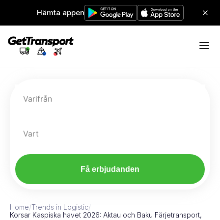
Hämta appen
Varifrån
Vart
Få erbjudanden
Home
/
Trends in Logistic
/
Korsar Kaspiska havet 2026: Aktau och Baku Färjetransport,