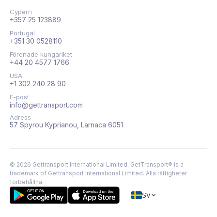
Cypern
+357 25 123889
Portugal
+351 30 0528110
Förenade kungariket
+44 20 4577 1766
USA
+1 302 240 28 90
E-post
info@gettransport.com
Adress
57 Spyrou Kyprianou, Larnaca 6051
©
2026
Gettransport International Limited. GetTransport® is a
trademark of Gettransport International Limited.
Alla rättigheter
förbehållna.
SV