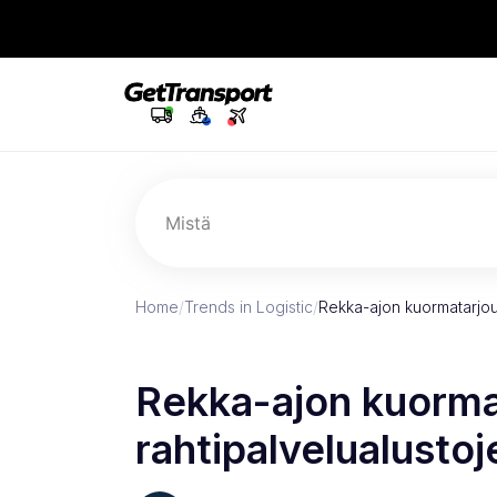
Mistä
Home
/
Trends in Logistic
/
Rekka-ajon kuormatarjouk
Rekka-ajon kuorma
rahtipalvelualusto