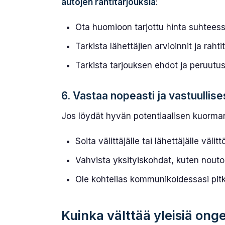
autojen rahtitarjouksia
:
Ota huomioon tarjottu hinta suhteessa
Tarkista lähettäjien arvioinnit ja rahti
Tarkista tarjouksen ehdot ja peruutu
6. Vastaa nopeasti ja vastuullise
Jos löydät hyvän potentiaalisen kuorma
Soita välittäjälle tai lähettäjälle välit
Vahvista yksityiskohdat, kuten nouto-
Ole kohtelias kommunikoidessasi pit
Kuinka välttää yleisiä onge