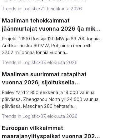
kauttak...
Trends in Logistic
21. heinäkuuta 2026
Maailman tehokkaimmat
jäänmurtajat vuonna 2026 (ja miksi
arktinen rahti laskee silti)
Projekti 10510 Rossija 120 MW ja 69 700 tonnia,
Arktika-luokka 60 MW, Pohjoinen merireitti
37,02 miljoonaa tonnia vuonna...
Trends in Logistic
07. elokuuta 2026
Maailman suurimmat ratapihat
vuonna 2026, sijoituksella
(hehtaarit vs junayksiköt päivässä)
Bailey Yard 2 850 eekkeriä ja 14 000 vaunua
päivässä, Zhengzhou North yli 24 000 vaunua
päivässä, Maschen 280 hehtaaria....
Trends in Logistic
07. elokuuta 2026
Euroopan vilkkaimmat
maarajanylityspaikat vuonna 2026