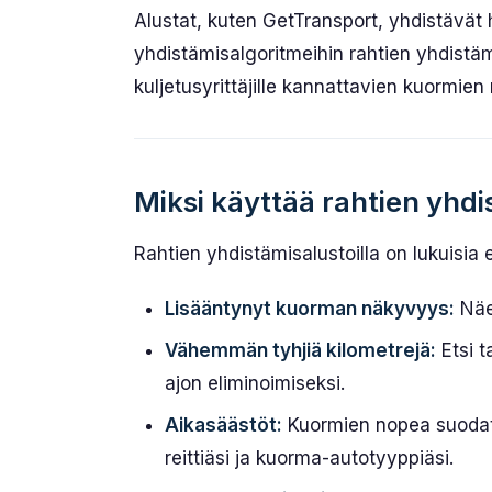
Alustat, kuten GetTransport, yhdistävät h
yhdistämisalgoritmeihin rahtien yhdistä
kuljetusyrittäjille kannattavien kuormie
Miksi käyttää rahtien yhdi
Rahtien yhdistämisalustoilla on lukuisia e
Lisääntynyt kuorman näkyvyys:
Näe
Vähemmän tyhjiä kilometrejä:
Etsi t
ajon eliminoimiseksi.
Aikasäästöt:
Kuormien nopea suodatu
reittiäsi ja kuorma-autotyyppiäsi.