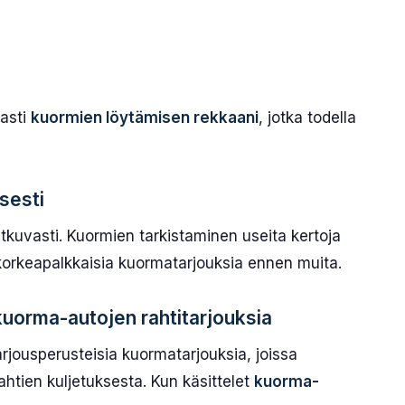
asti
kuormien löytämisen rekkaani
, jotka todella
isesti
atkuvasti. Kuormien tarkistaminen useita kertoja
korkeapalkkaisia kuormatarjouksia ennen muita.
kuorma-autojen rahtitarjouksia
arjousperusteisia kuormatarjouksia, joissa
 rahtien kuljetuksesta. Kun käsittelet
kuorma-