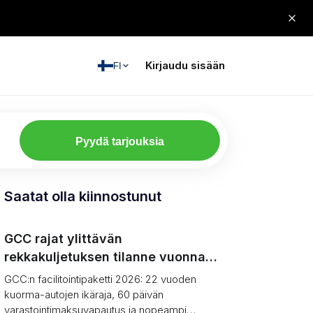
Kirjaudu sisään
FI
Pyydä tarjouksia
Saatat olla kiinnostunut
GCC rajat ylittävän
rekkakuljetuksen tilanne vuonna
2026: Persianlahden
GCC:n facilitointipaketti 2026: 22 vuoden
helpotuspaketin esittely
kuorma-autojen ikäraja, 60 päivän
varastointimaksuvapautus ja nopeampi