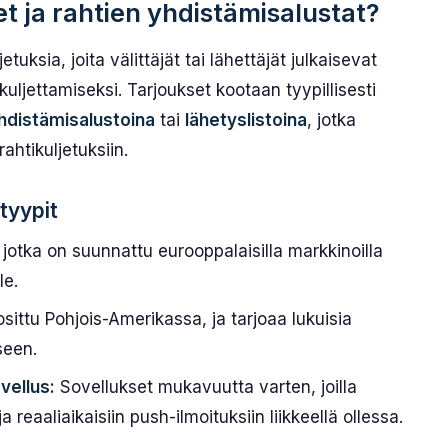
t ja rahtien yhdistämisalustat?
tuksia, joita välittäjät tai lähettäjät julkaisevat
kuljettamiseksi. Tarjoukset kootaan tyypillisesti
yhdistämisalustoina
tai
lähetyslistoina
, jotka
rahtikuljetuksiin.
 tyypit
jotka on suunnattu eurooppalaisilla markkinoilla
le.
osittu Pohjois-Amerikassa, ja tarjoaa lukuisia
seen.
vellus:
Sovellukset mukavuutta varten, joilla
 reaaliaikaisiin push-ilmoituksiin liikkeellä ollessa.