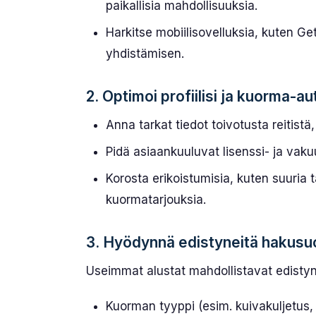
paikallisia mahdollisuuksia.
Harkitse mobiilisovelluksia, kuten Get
yhdistämisen.
2. Optimoi profiilisi ja kuorma-au
Anna tarkat tiedot toivotusta reitistä
Pidä asiaankuuluvat lisenssi- ja vakuu
Korosta erikoistumisia, kuten suuria 
kuormatarjouksia.
3. Hyödynnä edistyneitä hakusu
Useimmat alustat mahdollistavat edisty
Kuorman tyyppi (esim. kuivakuljetus, 