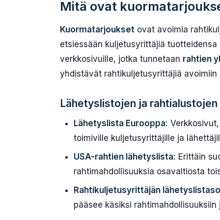
Mitä ovat kuormatarjoukse
Kuormatarjoukset
ovat avoimia rahtikulje
etsiessään kuljetusyrittäjiä tuotteidensa 
verkkosivuille, jotka tunnetaan
rahtien 
yhdistävät rahtikuljetusyrittäjiä avoimiin 
Lähetyslistojen ja rahtialustojen
Lähetyslista Eurooppa:
Verkkosivut, 
toimiville kuljetusyrittäjille ja lähettäjil
USA-rahtien lähetyslista:
Erittäin su
rahtimahdollisuuksia osavaltiosta toi
Rahtikuljetusyrittäjän lähetyslistaso
pääsee käsiksi rahtimahdollisuuksiin ja