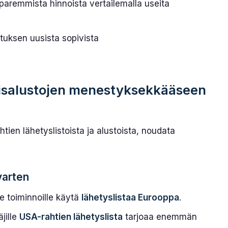
aremmista hinnoista vertailemalla useita
tuksen uusista sopivista
misalustojen menestyksekkääseen
ien lähetyslistoista ja alustoista, noudata
 varten
e toiminnoille käytä
lähetyslistaa Eurooppa
.
äjille
USA-rahtien lähetyslista
tarjoaa enemmän