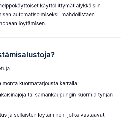
elppokäyttöiset käyttöliittymät älykkäisiin
misen automatisoimiseksi, mahdollistaen
n nopean löytämisen.
stämisalustoja?
tuja:
 monta kuormatarjousta kerralla.
akaisinajoja tai samankaupungin kuormia tyhjän
s ja sellaisten löytäminen, jotka vastaavat