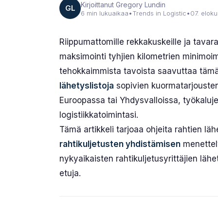
Kirjoittanut Gregory Lundin
GL
6 min lukuaikaa
•
Trends in Logistic
•
07. elok
Riippumattomille rekkakuskeille ja tavar
maksimointi tyhjien kilometrien minimoim
tehokkaimmista tavoista saavuttaa tä
lähetyslistoja
sopivien kuormatarjousten 
Euroopassa tai Yhdysvalloissa, työkaluje
logistiikkatoimintasi.
Tämä artikkeli tarjoaa ohjeita rahtien lä
rahtikuljetusten yhdistämisen
menettely
nykyaikaisten rahtikuljetusyrittäjien läh
etuja.