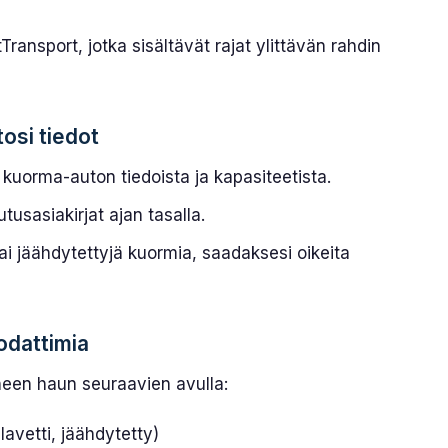
Transport, jotka sisältävät rajat ylittävän rahdin
tosi tiedot
, kuorma-auton tiedoista ja kapasiteetista.
tusasiakirjat ajan tasalla.
tai jäähdytettyjä kuormia, saadaksesi oikeita
odattimia
neen haun seuraavien avulla:
lavetti, jäähdytetty)