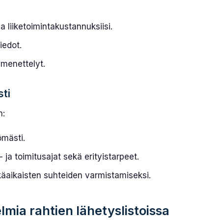
 liiketoimintakustannuksiisi.
tiedot.
smenettelyt.
sti
n:
tömästi.
 ja toimitusajat sekä erityistarpeet.
käaikaisten suhteiden varmistamiseksi.
lmia rahtien lähetyslistoissa