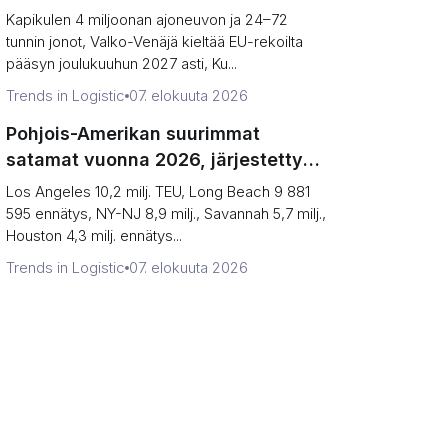
(Ja miksi itäreuna supistui yhdeksi
Kapikulen 4 miljoonan ajoneuvon ja 24–72
portiksi)
tunnin jonot, Valko-Venäjä kieltää EU-rekoilta
pääsyn joulukuuhun 2027 asti, Ku...
Trends in Logistic
07. elokuuta 2026
Pohjois-Amerikan suurimmat
satamat vuonna 2026, järjestettynä
(Miksi kaksi kärkisijaa ovat
Los Angeles 10,2 milj. TEU, Long Beach 9 881
todellisuudessa yksi satama)
595 ennätys, NY-NJ 8,9 milj., Savannah 5,7 milj.,
Houston 4,3 milj. ennätys...
Trends in Logistic
07. elokuuta 2026