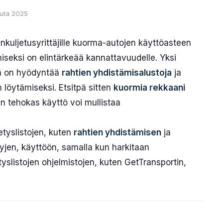
uuta 2025
ankuljetusyrittäjille kuorma-autojen käyttöasteen
iseksi on elintärkeää kannattavuudelle. Yksi
mä on hyödyntää
rahtien yhdistämisalustoja
ja
löytämiseksi. Etsitpä sitten
kuormia rekkaani
n tehokas käyttö voi mullistaa
hetyslistojen, kuten
rahtien yhdistämisen
ja
jen, käyttöön, samalla kun harkitaan
etyslistojen ohjelmistojen, kuten GetTransportin,