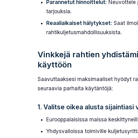
Parannetut hinnoittelut:
Neuvottele p
tarjouksia.
Reaaliaikaiset hälytykset:
Saat ilmoi
rahtikuljetusmahdollisuuksista.
Vinkkejä rahtien yhdistä
käyttöön
Saavuttaaksesi maksimaaliset hyödyt raht
seuraavia parhaita käytäntöjä:
1. Valitse oikea alusta sijaintiasi
Eurooppalaisissa maissa keskittyneill
Yhdysvalloissa toimiville kuljetusyritt