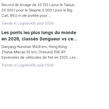
levage vs production de terminal)
Record de levage de 20 133 t pour le Taisun,
20 000 t pour le Sleipnir, 5 000 t pour le Big
Carl, 69,5 m de portée pour ...
Trends in Logistic
06 août 2026
Les ponts les plus longs du monde
en 2026, classés (longueur vs ce
sur quoi vous pouvez rouler)
Danyang-Kunshan 164,8 km, Hong Kong-
Zhuhai-Macao 55 km, Oresund 706 411
traversées de véhicules de fret en 2025. Les
plu...
Trends in Logistic
06 août 2026