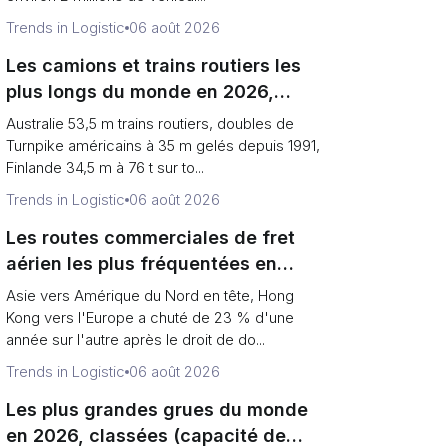
Trends in Logistic
06 août 2026
Les camions et trains routiers les
plus longs du monde en 2026,
classés (records vs limites légales)
Australie 53,5 m trains routiers, doubles de
Turnpike américains à 35 m gelés depuis 1991,
Finlande 34,5 m à 76 t sur to...
Trends in Logistic
06 août 2026
Les routes commerciales de fret
aérien les plus fréquentées en
2026, classées (tonnage vs
Asie vers Amérique du Nord en tête, Hong
direction)
Kong vers l'Europe a chuté de 23 % d'une
année sur l'autre après le droit de do...
Trends in Logistic
06 août 2026
Les plus grandes grues du monde
en 2026, classées (capacité de