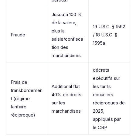
Jusqu'à 100 %
de la valeur,
19 U.S.C. § 1592
plus la
Fraude
/ 18 U.S.C. §
saisie/confisca
1595a
tion des
marchandises
décrets
exécutifs sur
Frais de
Additional flat
les tarifs
transbordemen
40% de droits
douaniers
t (régime
sur les
réciproques de
tarifaire
marchandises
2025,
réciproque)
appliqués par
le CBP