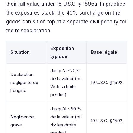
their full value under 18 U.S.C. § 1595a. In practice
the exposures stack: the 40% surcharge on the
goods can sit on top of a separate civil penalty for
the misdeclaration.
Exposition
Situation
Base légale
typique
Jusqu'à ~20%
Déclaration
de la valeur (ou
négligente de
19 U.S.C. § 1592
2× les droits
l'origine
perdus)
Jusqu'à ~50 %
Négligence
de la valeur (ou
19 U.S.C. § 1592
grave
4× les droits
perdus)