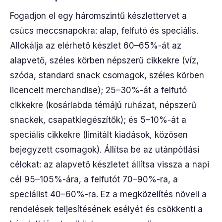
Fogadjon el egy háromszintű készlettervet a
csúcs meccsnapokra: alap, felfutó és speciális.
Allokálja az elérhető készlet 60–65%-át az
alapvető, széles körben népszerű cikkekre (víz,
szóda, standard snack csomagok, széles körben
licencelt merchandise); 25–30%-át a felfutó
cikkekre (kosárlabda témájú ruházat, népszerű
snackek, csapatkiegészítők); és 5–10%-át a
speciális cikkekre (limitált kiadások, közösen
bejegyzett csomagok). Állítsa be az utánpótlási
célokat: az alapvető készletet állítsa vissza a napi
cél 95–105%-ára, a felfutót 70–90%-ra, a
speciálist 40–60%-ra. Ez a megközelítés növeli a
rendelések teljesítésének esélyét és csökkenti a