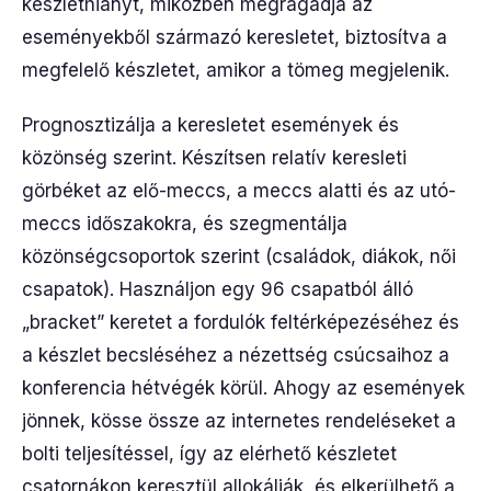
készlethiányt, miközben megragadja az
eseményekből származó keresletet, biztosítva a
megfelelő készletet, amikor a tömeg megjelenik.
Prognosztizálja a keresletet események és
közönség szerint. Készítsen relatív keresleti
görbéket az elő-meccs, a meccs alatti és az utó-
meccs időszakokra, és szegmentálja
közönségcsoportok szerint (családok, diákok, női
csapatok). Használjon egy 96 csapatból álló
„bracket” keretet a fordulók feltérképezéséhez és
a készlet becsléséhez a nézettség csúcsaihoz a
konferencia hétvégék körül. Ahogy az események
jönnek, kösse össze az internetes rendeléseket a
bolti teljesítéssel, így az elérhető készletet
csatornákon keresztül allokálják, és elkerülhető a