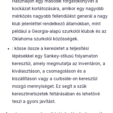
Használjon egy második forgatókönyvet a
kockázat korlátozására, amikor egy nagyobb
mérkőzés nagyobb fellendülést generál a nagy
klub jelenléttel rendelkező államokban, mint
például a Georgia-alapú szurkolói klubok és az
Oklahoma szurkolói közösségek.
: kösse össze a keresletet a teljesítési
lépésekkel egy Sankey-stílusú folyamaton
keresztül, amely megmutatja az inventáron, a
kiválasztáson, a csomagoláson és a
kiszállításon vagy a curbside-on keresztül
mozgó mennyiséget. Ez segít a szűk
keresztmetszetek feltárásában és lehetővé
teszi a gyors javítást.