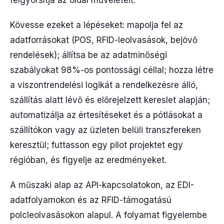
felgyorsítja az oldal műveleteit.
Kövesse ezeket a lépéseket: mapolja fel az
adatforrásokat (POS, RFID-leolvasások, bejövő
rendelések); állítsa be az adatminőségi
szabályokat 98%-os pontossági céllal; hozza létre
a viszontrendelési logikát a rendelkezésre álló,
szállítás alatt lévő és előrejelzett kereslet alapján;
automatizálja az értesítéseket és a pótlásokat a
szállítókon vagy az üzleten belüli transzfereken
keresztül; futtasson egy pilot projektet egy
régióban, és figyelje az eredményeket.
A műszaki alap az API-kapcsolatokon, az EDI-
adatfolyamokon és az RFID-támogatású
polcleolvasásokon alapul. A folyamat figyelembe