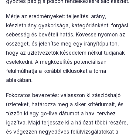
győztes pedig a polcon rendelkezésre álló készlet.
Mérje az eredményeket: teljesítési arány,
készlethiány gyakorisága, kategóriánkénti forgási
sebesség és bevételi hatás. Kövesse nyomon az
összeget, és jelenítse meg egy irányítópulton,
hogy az üzletvezetők késedelem nélkül tudjanak
cselekedni. A megközelítés potenciálisan
felülmúlhatja a korábbi ciklusokat a torna
ablakában.
Fokozatos bevezetés: válasszon ki zászlóshajó
üzleteket, határozza meg a siker kritériumait, és
tűzzön ki egy go-live dátumot a havi tervhez
igazítva. Majd terjessze ki a hálózat többi részére,
és végezzen negyedéves felülvizsgálatokat a