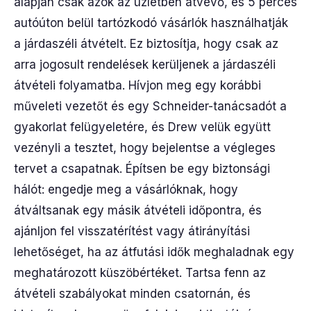
alapján csak azok az üzletben átvevő, és 5 perces
autóúton belül tartózkodó vásárlók használhatják
a járdaszéli átvételt. Ez biztosítja, hogy csak az
arra jogosult rendelések kerüljenek a járdaszéli
átvételi folyamatba. Hívjon meg egy korábbi
műveleti vezetőt és egy Schneider-tanácsadót a
gyakorlat felügyeletére, és Drew velük együtt
vezényli a tesztet, hogy bejelentse a végleges
tervet a csapatnak. Építsen be egy biztonsági
hálót: engedje meg a vásárlóknak, hogy
átváltsanak egy másik átvételi időpontra, és
ajánljon fel visszatérítést vagy átirányítási
lehetőséget, ha az átfutási idők meghaladnak egy
meghatározott küszöbértéket. Tartsa fenn az
átvételi szabályokat minden csatornán, és