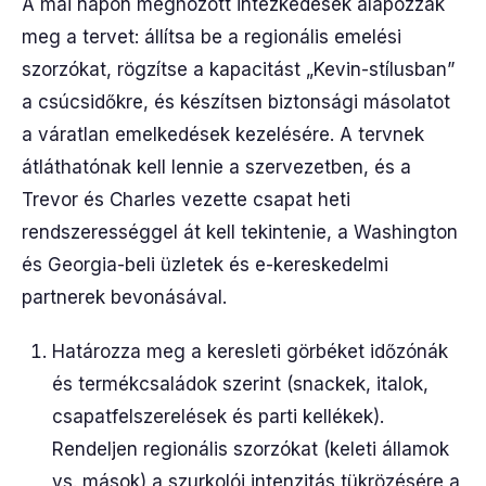
A mai napon meghozott intézkedések alapozzák
meg a tervet: állítsa be a regionális emelési
szorzókat, rögzítse a kapacitást „Kevin-stílusban”
a csúcsidőkre, és készítsen biztonsági másolatot
a váratlan emelkedések kezelésére. A tervnek
átláthatónak kell lennie a szervezetben, és a
Trevor és Charles vezette csapat heti
rendszerességgel át kell tekintenie, a Washington
és Georgia-beli üzletek és e-kereskedelmi
partnerek bevonásával.
Határozza meg a keresleti görbéket időzónák
és termékcsaládok szerint (snackek, italok,
csapatfelszerelések és parti kellékek).
Rendeljen regionális szorzókat (keleti államok
vs. mások) a szurkolói intenzitás tükrözésére a