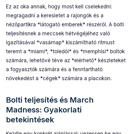
Ez az oka annak, hogy most kell cselekedni:
megragadni a keresletet a rajongók és a
nézőpartikra *látogató emberek* részéről. A bolti
teljesítésnek a meccsek hétvégéjéhez való
igazításával *vasárnap* kiszámítható ritmust
teremt a *miami*, *toledói* és *memphisi* boltok
számára, lehetővé téve az *elérhető* készleteket
a fogyasztók számára és a fenntartható
növekedést a *cégek* számára a piacokon.
Bolti teljesítés és March
Madness: Gyakorlati
betekintések
Kezdje egy konkrét ajánlással: vezessen be egy