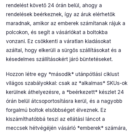
rendelést követő 24 órán belül, ahogy a
rendelések beérkeznek, így az áruk elérhetők
maradnak, amikor az emberek számítanak rájuk a
polcokon, és segít a vásárlókat a boltokba
vonzani. Ez csökkenti a váratlan kiadásokat
azáltal, hogy elkerüli a sürgős szállításokat és a
késedelmes szállításokért járó büntetéseket.
Hozzon létre egy *második* utánpótlási ciklust
világos szabályokkal: csak az *alkalmas* SKUs-ok
kerülnek áthelyezésre, a *beérkezett* készlet 24
órán belül átcsoportosításra kerül, és a nagyobb
forgalmú boltok elsőbbséget élveznek. Ez
kiszámíthatóbbá teszi az ellátási láncot a
meccsek hétvégéjén vásárló *emberek* számára,