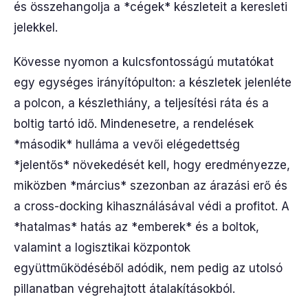
és összehangolja a *cégek* készleteit a keresleti
jelekkel.
Kövesse nyomon a kulcsfontosságú mutatókat
egy egységes irányítópulton: a készletek jelenléte
a polcon, a készlethiány, a teljesítési ráta és a
boltig tartó idő. Mindenesetre, a rendelések
*második* hulláma a vevői elégedettség
*jelentős* növekedését kell, hogy eredményezze,
miközben *március* szezonban az árazási erő és
a cross-docking kihasználásával védi a profitot. A
*hatalmas* hatás az *emberek* és a boltok,
valamint a logisztikai központok
együttműködéséből adódik, nem pedig az utolsó
pillanatban végrehajtott átalakításokból.