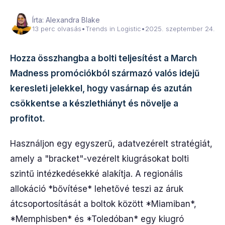
Írta: Alexandra Blake
13 perc olvasás
•
Trends in Logistic
•
2025. szeptember 24.
Hozza összhangba a bolti teljesítést a March
Madness promóciókból származó valós idejű
keresleti jelekkel, hogy vasárnap és azután
csökkentse a készlethiányt és növelje a
profitot.
Használjon egy egyszerű, adatvezérelt stratégiát,
amely a "bracket"-vezérelt kiugrásokat bolti
szintű intézkedésekké alakítja. A regionális
allokáció *bővítése* lehetővé teszi az áruk
átcsoportosítását a boltok között *Miamiban*,
*Memphisben* és *Toledóban* egy kiugró