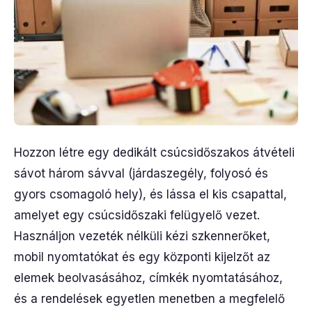
Hozzon létre egy dedikált csúcsidőszakos átvételi
sávot három sávval (járdaszegély, folyosó és
gyors csomagoló hely), és lássa el kis csapattal,
amelyet egy csúcsidőszaki felügyelő vezet.
Használjon vezeték nélküli kézi szkennerőket,
mobil nyomtatókat és egy központi kijelzőt az
elemek beolvasásához, címkék nyomtatásához,
és a rendelések egyetlen menetben a megfelelő