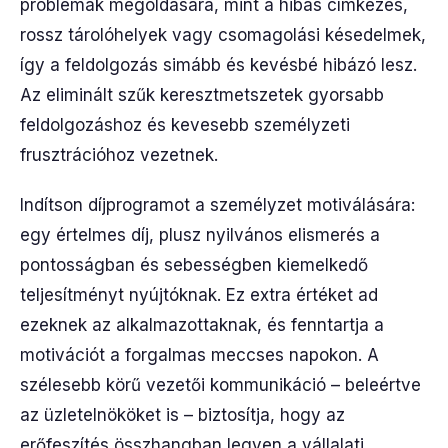
problémák megoldására, mint a hibás címkézés,
rossz tárolóhelyek vagy csomagolási késedelmek,
így a feldolgozás simább és kevésbé hibázó lesz.
Az eliminált szűk keresztmetszetek gyorsabb
feldolgozáshoz és kevesebb személyzeti
frusztrációhoz vezetnek.
Indítson díjprogramot a személyzet motiválására:
egy értelmes díj, plusz nyilvános elismerés a
pontosságban és sebességben kiemelkedő
teljesítményt nyújtóknak. Ez extra értéket ad
ezeknek az alkalmazottaknak, és fenntartja a
motivációt a forgalmas meccses napokon. A
szélesebb körű vezetői kommunikáció – beleértve
az üzletelnököket is – biztosítja, hogy az
erőfeszítés összhangban legyen a vállalati