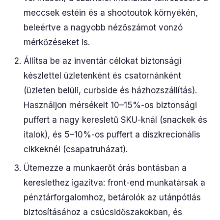
meccsek estéin és a shootoutok környékén,
beleértve a nagyobb nézőszámot vonzó
mérkőzéseket is.
Állítsa be az inventár célokat biztonsági
készlettel üzletenként és csatornánként
(üzleten belüli, curbside és házhozszállítás).
Használjon mérsékelt 10–15%-os biztonsági
puffert a nagy keresletű SKU-knál (snackek és
italok), és 5–10%-os puffert a diszkrecionális
cikkeknél (csapatruházat).
Ütemezze a munkaerőt órás bontásban a
kereslethez igazítva: front-end munkatársak a
pénztárforgalomhoz, betárolók az utánpótlás
biztosításához a csúcsidőszakokban, és