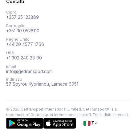
Contatti
Cipro
+357 25 123889
Portogallo
+351 30 0528110
Regno Unito
+44 20 4577 1766
USA
+1 302 240 28 90
Email
info@gettransport.com
Indirizzo
57 Spyrou Kyprianou, Larnaca 6051
©
2026
Gettransport International Limited. GetTransport® is a
trademark of Gettransport International Limited.
Tutti i diritti riservati.
IT