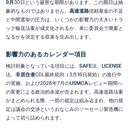
9月
30日という厳密な期限があります。この期日は抽
象的なものではありません。
高速道路
信頼基金の不足
と中間選挙の圧力は、いくつかの影響力の大きいトラ
ック輸送法案が成文化されるか、単に委員会で廃案と
なるかを決定する収束を生み出します。
影響力のあるカレンダー項目
検討対象となっている項目には、
SAFE
法、
LICENSE
法、
非居住者
CDL最終規則（3月16日発効）の進行中
の実施、および2026年7月の
USMCA
レビュー期間へ
の変更による政治的余波が含まれます。高速道路法案
がまとめられる際、一部の規定は組み込まれ、他の規
定は議会の交渉というおなじみのソーセージ製造機に
よって切り詰められます。