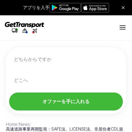
アプリを入手
どちらからですか
どこへ
オファーを手に入れる
Home
/
News
/
高速道路事業再開監視：SAFE法、LICENSE法、非居住者CDL規