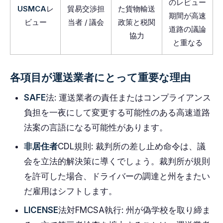
のレビュー
USMCA
レ
貿易交渉担
た貨物輸送
期間が高速
ビュー
当者 / 議会
政策と税関
道路の議論
協力
と重なる
各項目が運送業者にとって重要な理由
SAFE
法: 運送業者の責任またはコンプライアンス
負担を一夜にして変更する可能性のある高速道路
法案の言語になる可能性があります。
非居住者
CDL規則: 裁判所の差し止め命令は、議
会を立法的解決策に導くでしょう。裁判所が規則
を許可した場合、ドライバーの調達と州をまたい
だ雇用はシフトします。
LICENSE
法対FMCSA執行: 州が偽学校を取り締ま