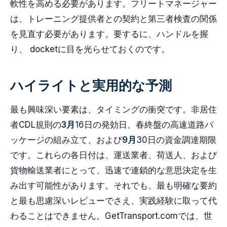
軟性を高める必要があります。フリートマネージャー
は、トレーニング提供者との契約と第三者検査の関係
を見直す必要があります。要するに、ハンドルを握
り、 docketに目を光らせておくのです。
ハイライトと実用的な予測
最も興味深い要素は、タイミングの衝突です。非居住
者CDL規則の
3月
16日の発効日、春終盤の高速道路パ
ッケージの組み立て、および
9月
30日の資金調達期限
です。これらの各日付は、運送業者、荷送人、および
貨物輸送業者にとって、迅速で連鎖的な意思決定を生
み出す可能性があります。それでも、最も明確な要約
と最も思慮深いレビューでさえ、実践経験に取って代
わることはできません。GetTransport.comでは、世