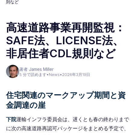
則など
高速道路事業再開監視：
SAFE法、LICENSE法、
非居住者CDL規則など
著者 James Miller
5 分で読めます
•
News
•
2026年3月19日
住宅関連のマークアップ期間と資
金調達の崖
下院
運輸インフラ委員会は、遅くとも春の終わりまで
に次の高速道路再認可パッケージをまとめる予定で、