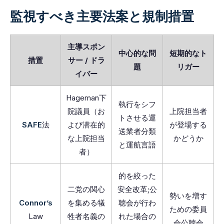
監視すべき主要法案と規制措置
主導スポン
中心的な問
短期的なト
措置
サー / ドラ
題
リガー
イバー
Hageman下
執行をシフ
院議員（お
上院担当者
トさせる運
SAFE
法
よび潜在的
が登場する
送業者分類
な上院担当
かどうか
と運航言語
者）
的を絞った
二党の関心
安全改革;公
勢いを増す
Connor’s
を集める犠
聴会が行わ
ための委員
Law
牲者名義の
れた場合の
会公聴会