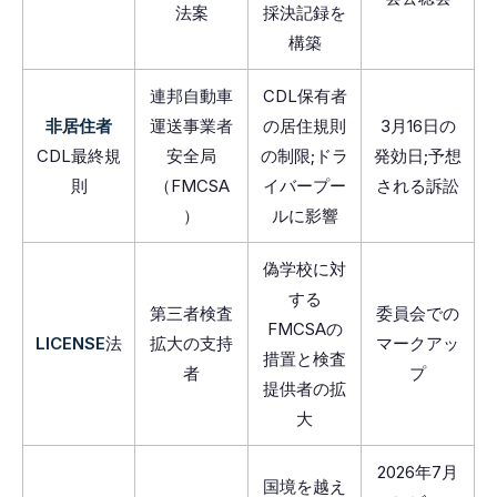
法案
採決記録を
構築
連邦自動車
CDL保有者
非居住者
運送事業者
の居住規則
3月16日の
CDL最終規
安全局
の制限;ドラ
発効日;予想
則
（FMCSA
イバープー
される訴訟
）
ルに影響
偽学校に対
する
第三者検査
委員会での
FMCSAの
LICENSE
法
拡大の支持
マークアッ
措置と検査
者
プ
提供者の拡
大
2026年7月
国境を越え